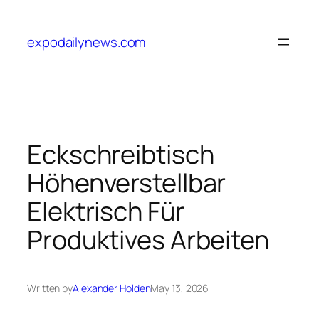
Skip
to
expodailynews.com
content
Eckschreibtisch
Höhenverstellbar
Elektrisch Für
Produktives Arbeiten
Written by
Alexander Holden
May 13, 2026