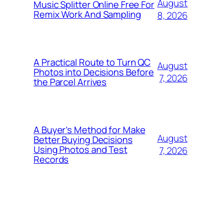
August
Music Splitter Online Free For
Remix Work And Sampling
8, 2026
A Practical Route to Turn QC
August
Photos into Decisions Before
7, 2026
the Parcel Arrives
A Buyer’s Method for Make
August
Better Buying Decisions
Using Photos and Test
7, 2026
Records