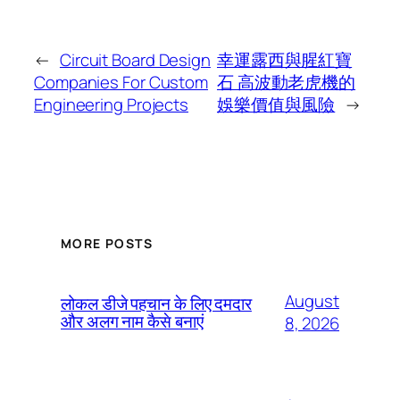
←
Circuit Board Design
幸運露西與腥紅寶
Companies For Custom
石 高波動老虎機的
Engineering Projects
娛樂價值與風險
→
MORE POSTS
August
लोकल डीजे पहचान के लिए दमदार
और अलग नाम कैसे बनाएं
8, 2026