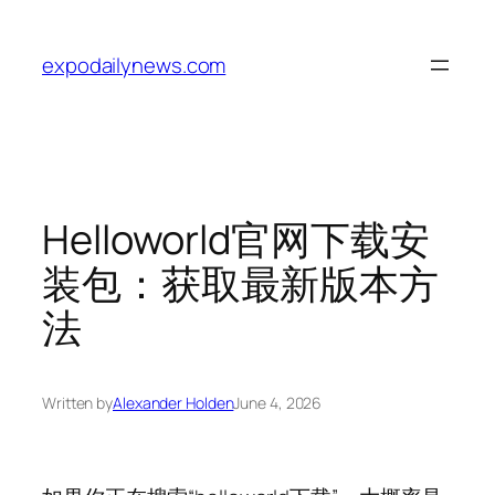
Skip
to
expodailynews.com
content
Helloworld官网下载安
装包：获取最新版本方
法
Written by
Alexander Holden
June 4, 2026