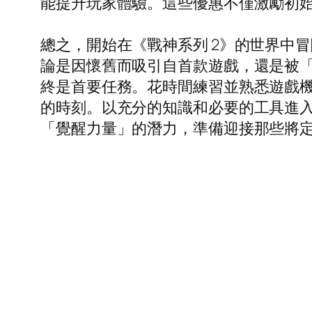
能提升玩家體驗。這些優惠不僅激勵初
總之，開始在《戰神系列 2》的世界中
論是因懷舊而吸引自首款遊戲，還是被「
終是首要任務。花時間練習並熟悉遊戲
的時刻。以充分的知識和必要的工具進入
「覺醒力量」的潛力，準備迎接那些將