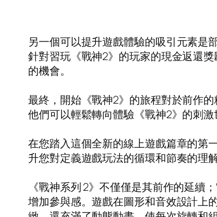
另一個可以提升遊戲體驗的吸引元素是
針對習玩《戰神2》的玩家的現金返還
的機會。
最終，開始《戰神2》的旅程對於前作
他們可以輕鬆轉向體驗《戰神2》的刺激
在您踏入這個全新的線上遊戲篇章的第
升您對定義遊戲玩法的循環和節奏的理
《戰神系列 2》不僅僅是其前作的延續
增加參與感。遊戲在圖形和音效設計上
緻，還充滿了動態動畫，使每次旋轉和