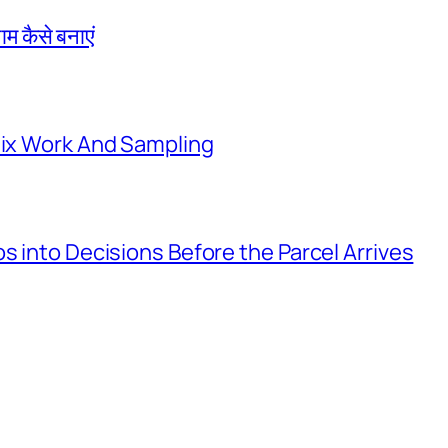
 कैसे बनाएं
mix Work And Sampling
s into Decisions Before the Parcel Arrives