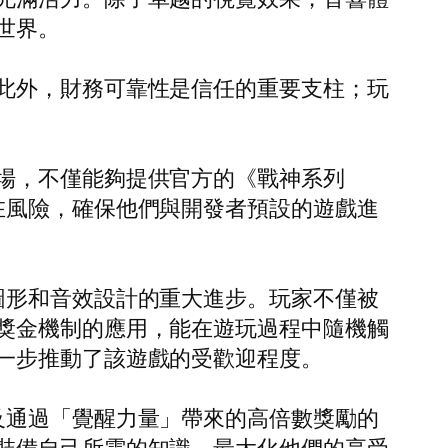
世界。
此外，財務可靠性是信任的重要支柱；玩
場，不僅能夠提供官方的《戰神系列
在風險，確保他們與開發者預設的遊戲進
圖形和音效設計的重大進步。玩家不僅被
獎金機制的應用，能在遊玩過程中隨機觸
一步推動了該遊戲的受歡迎程度。
及通過「覺醒力量」帶來的高倍數獎勵的