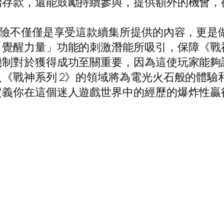
始存款，還能鼓勵持續參與，提供額外的機會，
冒險不僅僅是享受這款續集所提供的內容，更是
覺醒力量」功能的刺激潛能所吸引，保障《戰神
機制對於獲得成功至關重要，因為這使玩家能夠
《戰神系列 2》的領域將為電光火石般的體驗
定義你在這個迷人遊戲世界中的經歷的爆炸性贏