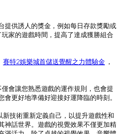
台提供誘人的獎金，例如每日存款獎勵或
了玩家的遊戲時間，提高了達成獲勝組合
。
賽特2娛樂城首儲送覺醒之力體驗金
，
不僅會讓您熟悉遊戲的運作規則，也會提
您會更好地準備好迎接好運降臨的時刻。
以新技術重新定義自己，以提升遊戲性和
其神話世界。遊戲的視覺效果不僅更加精
充滿活力。除了卓越的視覺效果，音響體