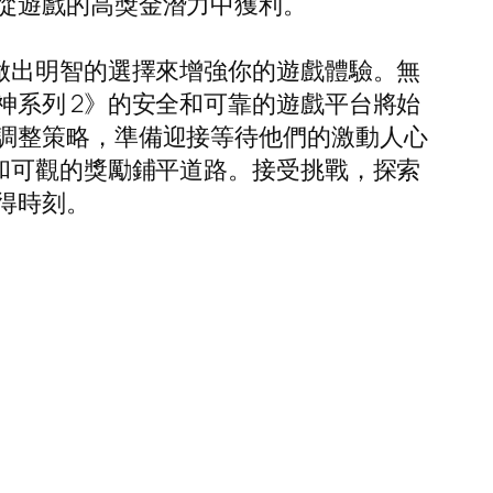
從遊戲的高獎金潛力中獲利。
做出明智的選擇來增強你的遊戲體驗。無
系列 2》的安全和可靠的遊戲平台將始
調整策略，準備迎接等待他們的激動人心
和可觀的獎勵鋪平道路。接受挑戰，探索
得時刻。