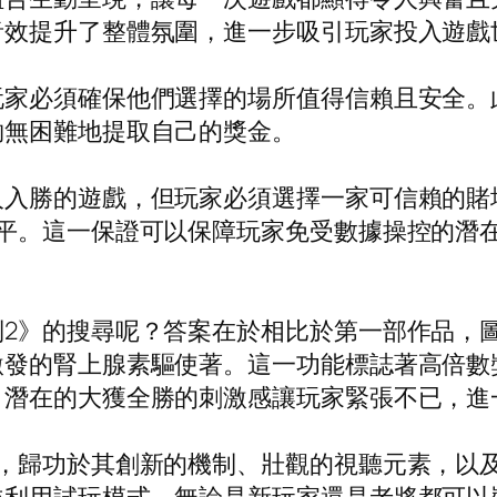
音效提升了整體氛圍，進一步吸引玩家投入遊戲
玩家必須確保他們選擇的場所值得信賴且安全。
夠無困難地提取自己的獎金。
人入勝的遊戲，但玩家必須選擇一家可信賴的賭
公平。這一保證可以保障玩家免受數據操控的潛
列2》的搜尋呢？答案在於相比於第一部作品，
激發的腎上腺素驅使著。這一功能標誌著高倍數
。潛在的大獲全勝的刺激感讓玩家緊張不已，進
品，歸功於其創新的機制、壯觀的視聽元素，以