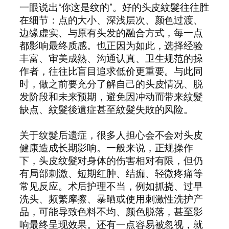
一眼说出“你这是纹的”。好的头皮紋髮往往胜
在细节：点的大小、深浅层次、颜色过渡、
边缘虚实、与原有头发的融合方式，每一点
都影响最终质感。也正因为如此，选择经验
丰富、审美成熟、沟通认真、卫生规范的操
作者，往往比盲目追求低价更重要。与此同
时，做之前要充分了解自己的头皮情况、脱
发阶段和未来预期，避免因冲动而带来紋髮
缺点、紋髮後遺症甚至紋髮失敗的风险。
关于纹髮后遗症，很多人担心会不会对头皮
健康造成长期影响。一般来说，正规操作
下，头皮纹髮对身体的伤害相对有限，但仍
有局部刺激、短期红肿、结痂、轻微疼痛等
常见反应。术后护理不当，例如抓挠、过早
洗头、频繁摩擦、暴晒或使用刺激性洗护产
品，可能导致色料不均、颜色脱落，甚至影
响最终呈现效果。还有一点容易被忽视，就