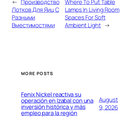
←
Производство
Where To Put Table
Лотков Для Яиц С
Lamps In Living Room
Разными
Spaces For Soft
Вместимостями
Ambient Light
→
MORE POSTS
Fenix Nickel reactiva su
August
operación en Izabal con una
inversión histórica y más
9, 2026
empleo para la región