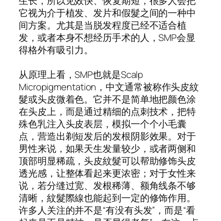
生长，所以见效快、恢复期短，很多人会把
它视为介于植发、发片和假髮之间的一种中
间方案。尤其是当脱发程度已经不适合植
发，或者本身不想经历手术的人，SMP会显
得格外有吸引力。
从原理上看，SMP也就是Scalp
Micropigmentation，中文通常被称作头皮紋
髮或头皮微着色。它并不是简单地把颜色涂
在头皮上，而是通过精细的点刺技术，把特
殊色乳注入头皮表层，模拟一个个小毛囊
点，营造出剃短发后的发根阴影效果。对于
男性来说，如果天生发量较少，或者两侧和
顶部明显稀疏，头皮紋髮可以帮助修饰头皮
透光感，让整体看起来更浓密；对于女性来
说，若分缝过宽、发根稀薄、额角线条不够
清晰，紋髮際線也能起到一定的修饰作用。
许多人关注的并不是“有没有头发”，而是“看