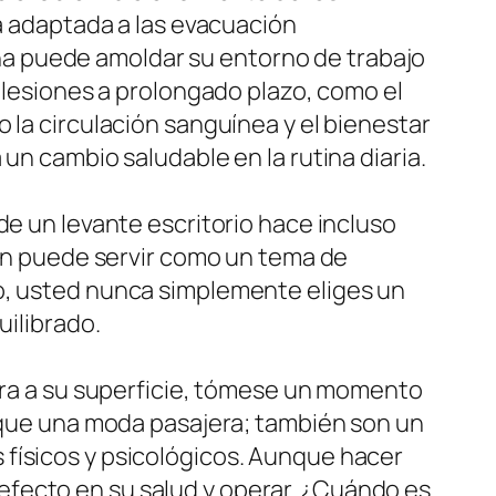
ca adaptada a las evacuación
sona puede amoldar su entorno de trabajo
r lesiones a prolongado plazo, como el
 la circulación sanguínea y el bienestar
 un cambio saludable en la rutina diaria.
de un levante escritorio hace incluso
ién puede servir como un tema de
io, usted nunca simplemente eliges un
uilibrado.
tura a su superficie, tómese un momento
s que una moda pasajera; también son un
 físicos y psicológicos. Aunque hacer
efecto en su salud y operar. ¿Cuándo es