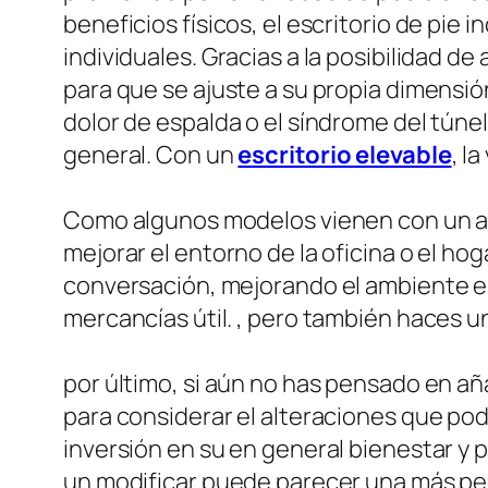
beneficios físicos, el escritorio de pi
individuales. Gracias a la posibilidad d
para que se ajuste a su propia dimensió
dolor de espalda o el síndrome del túne
general. Con un
escritorio elevable
, l
Como algunos modelos vienen con un actu
mejorar el entorno de la oficina o el h
conversación, mejorando el ambiente en
mercancías útil. , pero también haces un
por último, si aún no has pensado en añ
para considerar el alteraciones que pod
inversión en su en general bienestar y
un modificar puede parecer una más peq