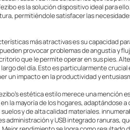
Fezibo es la solución dispositivo ideal para el
a altura, permitiéndole satisfacer las necesida
cterísticas más atractivas es su capacidad par
pueden provocar problemas de angustia y fluj
critorio que le permite operar en sus pies. Al
largo del día. Esto es particularmente crucial
ner un impacto en la productividad y entusias
r Fezibo’s estética estilo merece una mención
n la mayoría de los hogares, adaptándose a 
suelos y de alta calidad materiales. innumer
es administración y USB integrado ranuras, q
. Mejor rendimiento se logra como resultado 