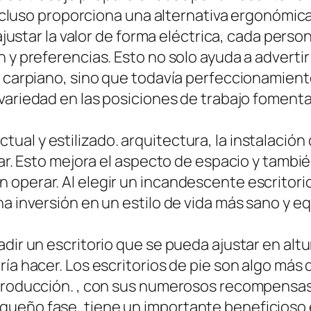
e incluso proporciona una alternativa ergonómi
e ajustar la valor de forma eléctrica, cada per
n y preferencias. Esto no solo ayuda a adverti
l carpiano, sino que todavía perfeccionamiento
a variedad en las posiciones de trabajo fomenta
al y estilizado. arquitectura, la instalación 
ogar. Esto mejora el aspecto de espacio y tamb
 operar. Al elegir un incandescente escritor
a inversión en un estilo de vida más sano y eq
adir un escritorio que se pueda ajustar en al
ría hacer. Los escritorios de pie son algo má
 producción. , con sus numerosos recompensas
ueño fase, tiene un importante beneficioso 