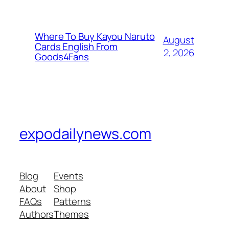
Where To Buy Kayou Naruto
August
Cards English From
2, 2026
Goods4Fans
expodailynews.com
Blog
Events
About
Shop
FAQs
Patterns
Authors
Themes