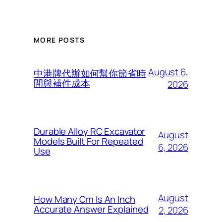
MORE POSTS
August 6,
中港牌代辦如何幫你節省時
間與補件成本
2026
Durable Alloy RC Excavator
August
Models Built For Repeated
6, 2026
Use
August
How Many Cm Is An Inch
Accurate Answer Explained
2, 2026