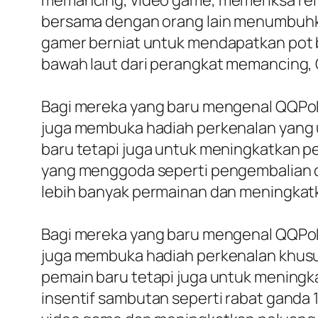
memancing, video game, memeriksa ref
bersama dengan orang lain menumbuhk
gamer berniat untuk mendapatkan pot b
bawah laut dari perangkat memancing,
Bagi mereka yang baru mengenal QQPok
juga membuka hadiah perkenalan yang 
baru tetapi juga untuk meningkatkan 
yang menggoda seperti pengembalian d
lebih banyak permainan dan meningkat
Bagi mereka yang baru mengenal QQPok
juga membuka hadiah perkenalan khusu
pemain baru tetapi juga untuk mening
insentif sambutan seperti rabat ganda 