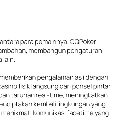
 antara para pemainnya. QQPoker
 tambahan, membangun pengaturan
lain.
r memberikan pengalaman asli dengan
ino fisik langsung dari ponsel pintar
a dan taruhan real-time, meningkatkan
menciptakan kembali lingkungan yang
t menikmati komunikasi facetime yang