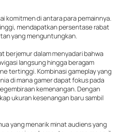
 komitmen di antara para pemainnya.
 tinggi, mendapatkan persentase rabat
gkatan yang menguntungkan.
at berjemur dalam menyadari bahwa
vigasi langsung hingga beragam
e tertinggi. Kombinasi gameplay yang
nia di mana gamer dapat fokus pada
r kegembiraan kemenangan. Dengan
kap ukuran kesenangan baru sambil
mua yang menarik minat audiens yang