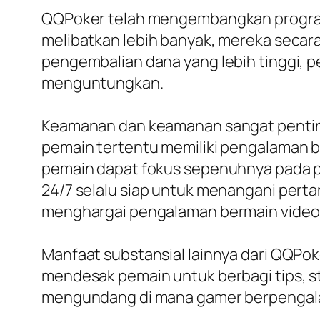
QQPoker telah mengembangkan program 
melibatkan lebih banyak, mereka secara
pengembalian dana yang lebih tinggi, 
menguntungkan.
Keamanan dan keamanan sangat pentin
pemain tertentu memiliki pengalaman 
pemain dapat fokus sepenuhnya pada pe
24/7 selalu siap untuk menangani per
menghargai pengalaman bermain video 
Manfaat substansial lainnya dari QQPo
mendesak pemain untuk berbagi tips, 
mengundang di mana gamer berpengala