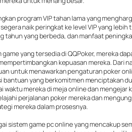
 mereka untuk menang besar.
kan program VIP tahan lama yang menghargai
segera naik peringkat ke level VIP yang lebih
ulang tahun yang berbeda, dan manfaat penin
 game yang tersedia di QQPoker, mereka dap
 mempertimbangkan kepuasan mereka. Dari na
an untuk menawarkan pengaturan poker onlin
usi bantuan yang berkomitmen menciptakan du
ai waktu mereka di meja online dan mengeja
lajahi perjalanan poker mereka dan mengung
tegi mereka dalam prosesnya.
gai sistem game pc online yang mencakup se