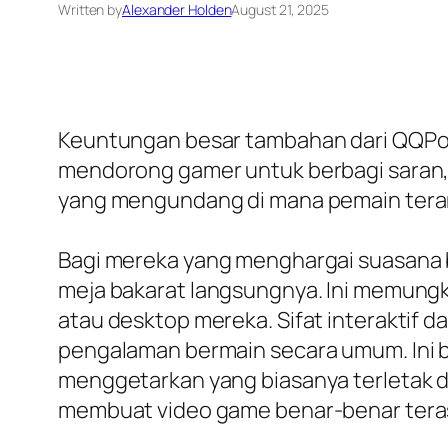
Written by
Alexander Holden
August 21, 2025
Keuntungan besar tambahan dari QQPok
mendorong gamer untuk berbagi sara
yang mengundang di mana pemain teram
Bagi mereka yang menghargai suasana b
meja bakarat langsungnya. Ini memungk
atau desktop mereka. Sifat interaktif 
pengalaman bermain secara umum. Ini b
menggetarkan yang biasanya terletak d
membuat video game benar-benar terasa