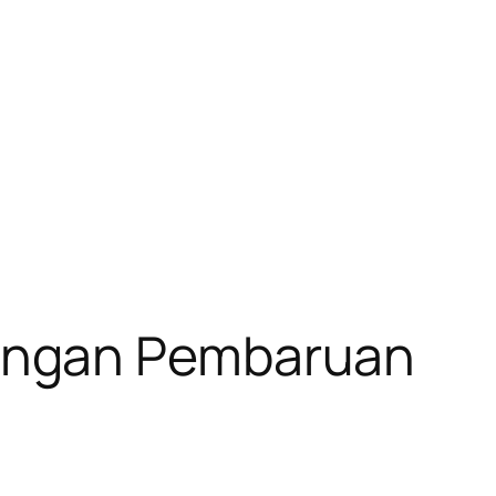
engan Pembaruan