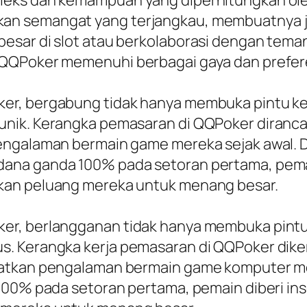
leks dan kemampuan yang diperhitungkan oleh
an semangat yang terjangkau, membuatnya j
esar di slot atau berkolaborasi dengan tem
 QQPoker memenuhi berbagai gaya dan prefer
er, bergabung tidak hanya membuka pintu ke
unik. Kerangka pemasaran di QQPoker diranca
pengalaman bermain game mereka sejak awal
ana ganda 100% pada setoran pertama, pema
kan peluang mereka untuk menang besar.
er, berlangganan tidak hanya membuka pintu
s. Kerangka kerja pemasaran di QQPoker dik
katkan pengalaman bermain game komputer me
100% pada setoran pertama, pemain diberi inse