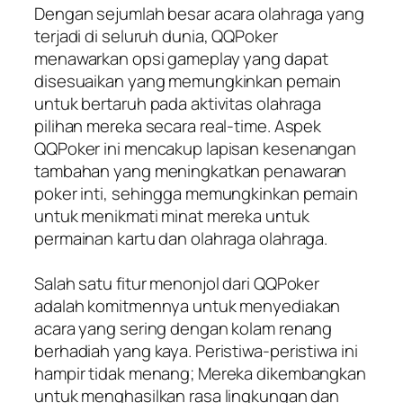
Dengan sejumlah besar acara olahraga yang
terjadi di seluruh dunia, QQPoker
menawarkan opsi gameplay yang dapat
disesuaikan yang memungkinkan pemain
untuk bertaruh pada aktivitas olahraga
pilihan mereka secara real-time. Aspek
QQPoker ini mencakup lapisan kesenangan
tambahan yang meningkatkan penawaran
poker inti, sehingga memungkinkan pemain
untuk menikmati minat mereka untuk
permainan kartu dan olahraga olahraga.
Salah satu fitur menonjol dari QQPoker
adalah komitmennya untuk menyediakan
acara yang sering dengan kolam renang
berhadiah yang kaya. Peristiwa-peristiwa ini
hampir tidak menang; Mereka dikembangkan
untuk menghasilkan rasa lingkungan dan