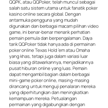
QQPK, atau QQPoker, telah muncul sebagai
salah satu sistem utama untuk fanatik poker
kasino online secara global. Dengan
antarmuka pengguna yang mudah
digunakan dan berbagai macam pilihan video
game, ini benar-benar menarik perhatian
pemain pemula dan berpengalaman. Daya
tarik QQPoker tidak hanya ada di permainan
poker online Texas Hold ’em atau Omaha
yang khas, tetapi juga dalam variasi luar
biasa yang ditawarkannya, menjadikannya
pusat hiburan online yang luas. Pemain
dapat mengambil bagian dalam berbagai
mini-game poker online, masing-masing
dirancang untuk menguji penalaran mereka
yang diperhitungkan dan meningkatkan
kemampuan mereka. Petualangan
permainan yang digabungkan dengan