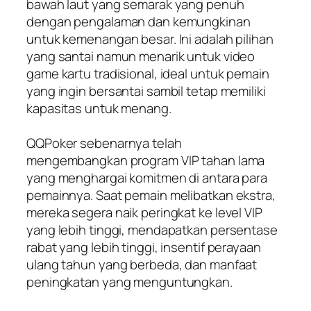
bawah laut yang semarak yang penuh
dengan pengalaman dan kemungkinan
untuk kemenangan besar. Ini adalah pilihan
yang santai namun menarik untuk video
game kartu tradisional, ideal untuk pemain
yang ingin bersantai sambil tetap memiliki
kapasitas untuk menang.
QQPoker sebenarnya telah
mengembangkan program VIP tahan lama
yang menghargai komitmen di antara para
pemainnya. Saat pemain melibatkan ekstra,
mereka segera naik peringkat ke level VIP
yang lebih tinggi, mendapatkan persentase
rabat yang lebih tinggi, insentif perayaan
ulang tahun yang berbeda, dan manfaat
peningkatan yang menguntungkan.