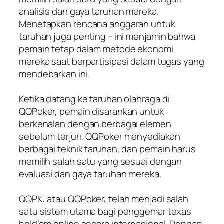
analisis dan gaya taruhan mereka.
Menetapkan rencana anggaran untuk
taruhan juga penting – ini menjamin bahwa
pemain tetap dalam metode ekonomi
mereka saat berpartisipasi dalam tugas yang
mendebarkan ini.
Ketika datang ke taruhan olahraga di
QQPoker, pemain disarankan untuk
berkenalan dengan berbagai elemen
sebelum terjun. QQPoker menyediakan
berbagai teknik taruhan, dan pemain harus
memilih salah satu yang sesuai dengan
evaluasi dan gaya taruhan mereka.
QQPK, atau QQPoker, telah menjadi salah
satu sistem utama bagi penggemar texas
hold’em online secara internasional. Dengan