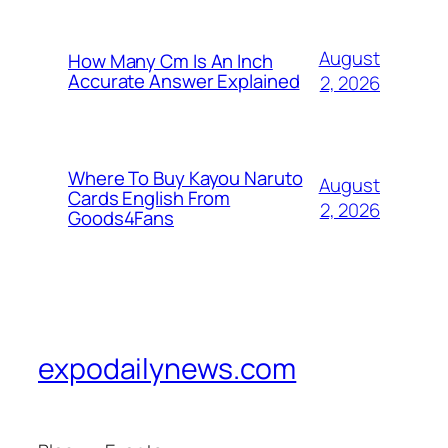
August
How Many Cm Is An Inch
Accurate Answer Explained
2, 2026
Where To Buy Kayou Naruto
August
Cards English From
2, 2026
Goods4Fans
expodailynews.com