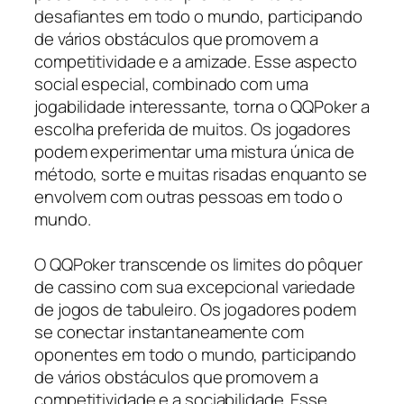
desafiantes em todo o mundo, participando
de vários obstáculos que promovem a
competitividade e a amizade. Esse aspecto
social especial, combinado com uma
jogabilidade interessante, torna o QQPoker a
escolha preferida de muitos. Os jogadores
podem experimentar uma mistura única de
método, sorte e muitas risadas enquanto se
envolvem com outras pessoas em todo o
mundo.
O QQPoker transcende os limites do pôquer
de cassino com sua excepcional variedade
de jogos de tabuleiro. Os jogadores podem
se conectar instantaneamente com
oponentes em todo o mundo, participando
de vários obstáculos que promovem a
competitividade e a sociabilidade. Esse