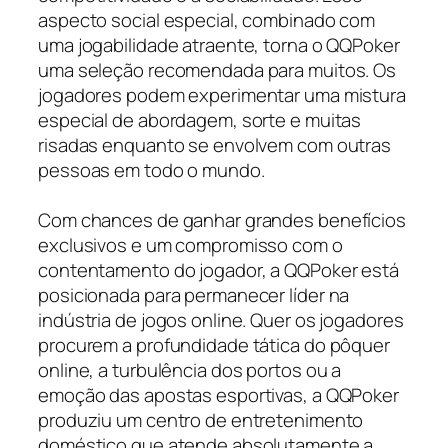
aspecto social especial, combinado com
uma jogabilidade atraente, torna o QQPoker
uma seleção recomendada para muitos. Os
jogadores podem experimentar uma mistura
especial de abordagem, sorte e muitas
risadas enquanto se envolvem com outras
pessoas em todo o mundo.
Com chances de ganhar grandes benefícios
exclusivos e um compromisso com o
contentamento do jogador, a QQPoker está
posicionada para permanecer líder na
indústria de jogos online. Quer os jogadores
procurem a profundidade tática do pôquer
online, a turbulência dos portos ou a
emoção das apostas esportivas, a QQPoker
produziu um centro de entretenimento
doméstico que atende absolutamente a