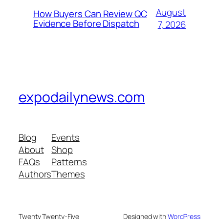
August
How Buyers Can Review QC
Evidence Before Dispatch
7, 2026
expodailynews.com
Blog
Events
About
Shop
FAQs
Patterns
Authors
Themes
Twenty Twenty-Five
Designed with
WordPress