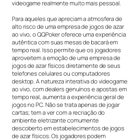
videogame realmente muito mais pessoal.
Para aqueles que apreciam a atmosfera de
alto risco de uma empresa de jogos de azar
ao vivo, o QQPoker oferece uma experiência
autêntica com suas mesas de bacará em
tempo real. Isso permite que os jogadores
aproveitem a emoção de uma empresa de
jogos de azar físicos diretamente de seus
telefones celulares ou computadores
desktop. A natureza interativa do videogame
ao vivo, com dealers genuínos e apostas em
tempo real, aumenta a experiência geral de
jogos no PC. Não se trata apenas de jogar
cartas; tem a ver com a recriação do
ambiente eletrizante comumente
descoberto em estabelecimentos de jogos
de azar físicos. Os jogadores podem