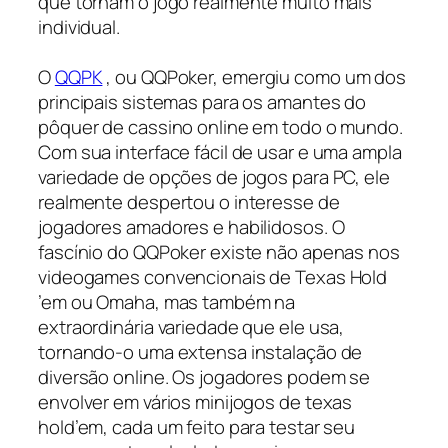
que tornam o jogo realmente muito mais
individual.
O
QQPK
, ou QQPoker, emergiu como um dos
principais sistemas para os amantes do
pôquer de cassino online em todo o mundo.
Com sua interface fácil de usar e uma ampla
variedade de opções de jogos para PC, ele
realmente despertou o interesse de
jogadores amadores e habilidosos. O
fascínio do QQPoker existe não apenas nos
videogames convencionais de Texas Hold
’em ou Omaha, mas também na
extraordinária variedade que ele usa,
tornando-o uma extensa instalação de
diversão online. Os jogadores podem se
envolver em vários minijogos de texas
hold’em, cada um feito para testar seu