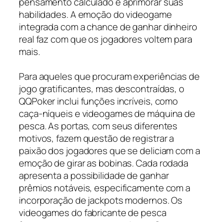
pensamento calculado e aprimorar suas
habilidades. A emoção do videogame
integrada com a chance de ganhar dinheiro
real faz com que os jogadores voltem para
mais.
Para aqueles que procuram experiências de
jogo gratificantes, mas descontraídas, o
QQPoker inclui funções incríveis, como
caça-níqueis e videogames de máquina de
pesca. As portas, com seus diferentes
motivos, fazem questão de registrar a
paixão dos jogadores que se deliciam com a
emoção de girar as bobinas. Cada rodada
apresenta a possibilidade de ganhar
prêmios notáveis, especificamente com a
incorporação de jackpots modernos. Os
videogames do fabricante de pesca