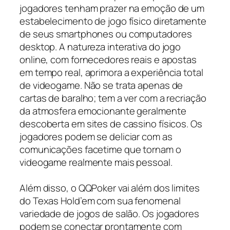
jogadores tenham prazer na emoção de um
estabelecimento de jogo físico diretamente
de seus smartphones ou computadores
desktop. A natureza interativa do jogo
online, com fornecedores reais e apostas
em tempo real, aprimora a experiência total
de videogame. Não se trata apenas de
cartas de baralho; tem a ver com a recriação
da atmosfera emocionante geralmente
descoberta em sites de cassino físicos. Os
jogadores podem se deliciar com as
comunicações facetime que tornam o
videogame realmente mais pessoal.
Além disso, o QQPoker vai além dos limites
do Texas Hold’em com sua fenomenal
variedade de jogos de salão. Os jogadores
podem se conectar prontamente com