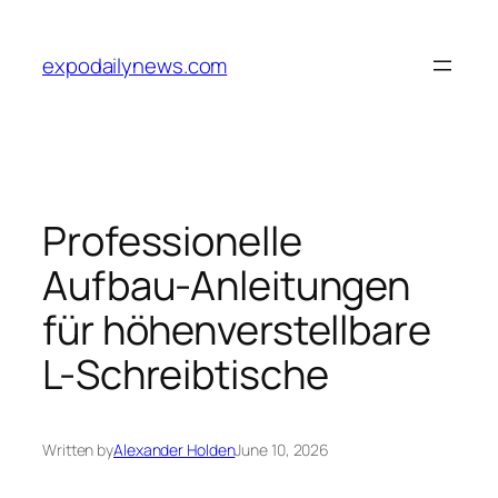
Skip
to
expodailynews.com
content
Professionelle
Aufbau-Anleitungen
für höhenverstellbare
L-Schreibtische
Written by
Alexander Holden
June 10, 2026