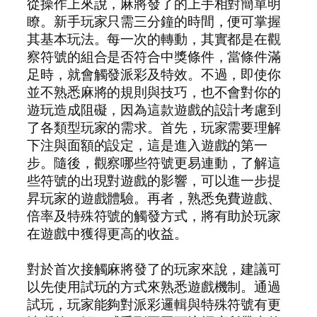
從操作上來說，麻將發了的上手相對簡單明
瞭。新手玩家只需三分鐘的時間，便可掌握
其基本玩法。每一次的轉動，其實都是在觀
察符號的組合是否符合中獎條件，當條件滿
足時，就會觸發派彩及特效。不過，即使你
並不熟悉麻將的規則與技巧，也不會對你的
遊玩造成阻礙，因為這款遊戲的設計考慮到
了各類型玩家的需求。首先，玩家需要理解
下注與面額的設定，這是進入遊戲的第一
步。隨後，觀察哪些符號更易連動，了解這
些符號的出現對遊戲的影響，可以進一步提
昇玩家的遊戲體驗。再者，熟悉免費遊戲、
倍率及特殊符號的觸發方式，將有助於玩家
在遊戲中獲得更高的收益。
對於首次接觸麻將發了的玩家來說，建議可
以先使用試玩的方式來熟悉遊戲機制。通過
試玩，玩家能夠對派彩邏輯與特殊符號有更