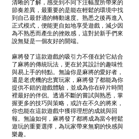
清晰的了解，感受到不同下注幅度所帶來的
節奏差異，最重要的是能在輕鬆的環境中找
到自己最舒適的轉動速度。熟悉之後再進入
正式模式，便能更自如地享受遊戲，減少因
為不熟悉而產生的挫敗感，這對於新手們來
說無疑是一個友好的開端。
麻將發了這款遊戲的吸引力不僅在於它結合
了麻將的傳統玩法，更在於其設計的趣味性
與易上手的特點。無論你是麻將的愛好者，
還是老虎機的忠實玩家，麻將發了都能為你
提供不錯的遊戲體驗，並成為你在碎片時間
裡最好的伴侶。透過不斷的嘗試與熟悉，掌
握更多的技巧與策略，或許在不久的將來，
你也能在這款遊戲中獲得理想的成就與回
報。無論如何，麻將發了都將成為當今輕鬆
遊玩的重要選擇，為玩家帶來無窮的快感與
樂趣。