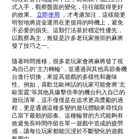
式入手，觀察盤面的變化，往往能取得更好
的效果。
立即使用
，才考慮加注，這樣能更
明智地將資金運用在更值得的時機上，避免
不必要的損失。這類打法基於穩定性優先，
以觀察為主，無疑是許多老玩家推崇的麻將
發了技巧之一。
隨著時間推移，很多老玩家會將麻將發了視
為自己的“主力轉輪”，並通過與其他高節奏機
台進行切換，來提高遊戲的多樣性和趣味
性。例如，喜歡北歐神話的玩家可能會將“北
歐雷霆”等其他具爆擊倍率的機台列入自己的
遊玩清單，這不僅僅是在追求更高獎勵的過
程，更是通過這種多變的遊玩體驗來尋找自
己當下最順的節奏。這種輪替的方式能夠有
效避免長時間停留在單一遊戲中造成的疲勞
感，讓每位玩家都能沉浸於不斷變化的遊戲
氛圍中。