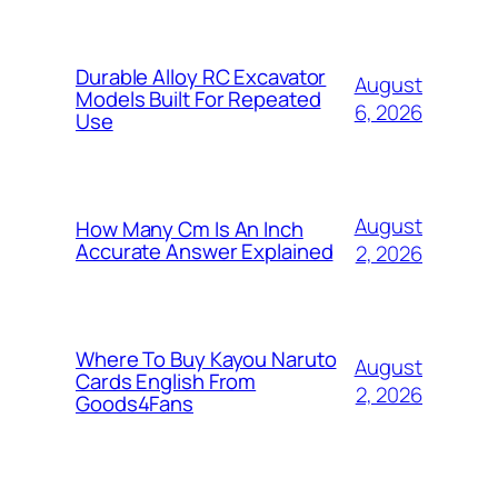
Durable Alloy RC Excavator
August
Models Built For Repeated
6, 2026
Use
August
How Many Cm Is An Inch
Accurate Answer Explained
2, 2026
Where To Buy Kayou Naruto
August
Cards English From
2, 2026
Goods4Fans