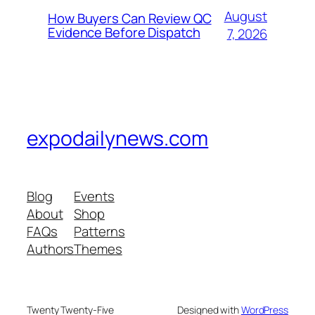
August
How Buyers Can Review QC
Evidence Before Dispatch
7, 2026
expodailynews.com
Blog
Events
About
Shop
FAQs
Patterns
Authors
Themes
Twenty Twenty-Five
Designed with
WordPress