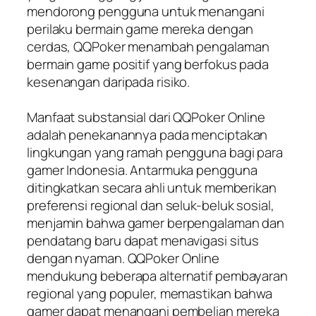
mendorong pengguna untuk menangani
perilaku bermain game mereka dengan
cerdas, QQPoker menambah pengalaman
bermain game positif yang berfokus pada
kesenangan daripada risiko.
Manfaat substansial dari QQPoker Online
adalah penekanannya pada menciptakan
lingkungan yang ramah pengguna bagi para
gamer Indonesia. Antarmuka pengguna
ditingkatkan secara ahli untuk memberikan
preferensi regional dan seluk-beluk sosial,
menjamin bahwa gamer berpengalaman dan
pendatang baru dapat menavigasi situs
dengan nyaman. QQPoker Online
mendukung beberapa alternatif pembayaran
regional yang populer, memastikan bahwa
gamer dapat menangani pembelian mereka