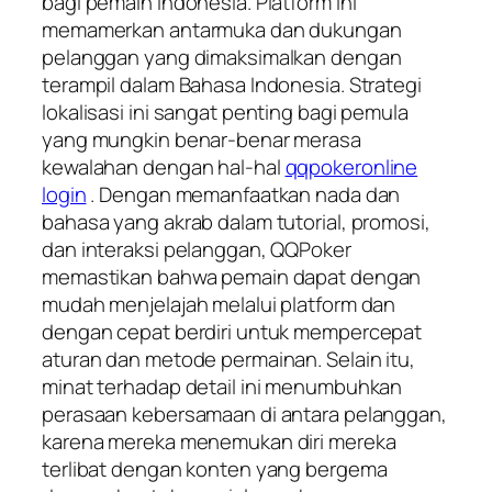
bagi pemain Indonesia. Platform ini
memamerkan antarmuka dan dukungan
pelanggan yang dimaksimalkan dengan
terampil dalam Bahasa Indonesia. Strategi
lokalisasi ini sangat penting bagi pemula
yang mungkin benar-benar merasa
kewalahan dengan hal-hal
qqpokeronline
login
. Dengan memanfaatkan nada dan
bahasa yang akrab dalam tutorial, promosi,
dan interaksi pelanggan, QQPoker
memastikan bahwa pemain dapat dengan
mudah menjelajah melalui platform dan
dengan cepat berdiri untuk mempercepat
aturan dan metode permainan. Selain itu,
minat terhadap detail ini menumbuhkan
perasaan kebersamaan di antara pelanggan,
karena mereka menemukan diri mereka
terlibat dengan konten yang bergema