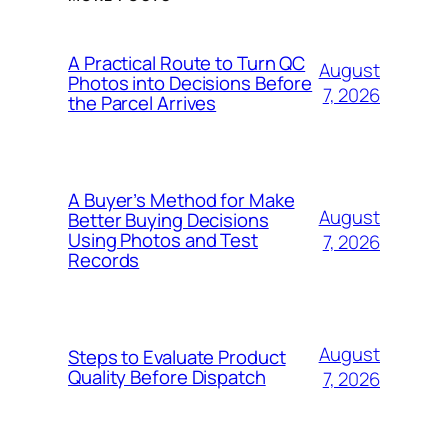
A Practical Route to Turn QC
August
Photos into Decisions Before
7, 2026
the Parcel Arrives
A Buyer’s Method for Make
August
Better Buying Decisions
Using Photos and Test
7, 2026
Records
August
Steps to Evaluate Product
Quality Before Dispatch
7, 2026