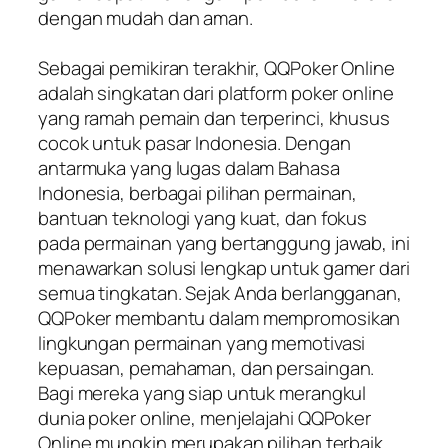
dengan mudah dan aman.
Sebagai pemikiran terakhir, QQPoker Online
adalah singkatan dari platform poker online
yang ramah pemain dan terperinci, khusus
cocok untuk pasar Indonesia. Dengan
antarmuka yang lugas dalam Bahasa
Indonesia, berbagai pilihan permainan,
bantuan teknologi yang kuat, dan fokus
pada permainan yang bertanggung jawab, ini
menawarkan solusi lengkap untuk gamer dari
semua tingkatan. Sejak Anda berlangganan,
QQPoker membantu dalam mempromosikan
lingkungan permainan yang memotivasi
kepuasan, pemahaman, dan persaingan.
Bagi mereka yang siap untuk merangkul
dunia poker online, menjelajahi QQPoker
Online mungkin merupakan pilihan terbaik