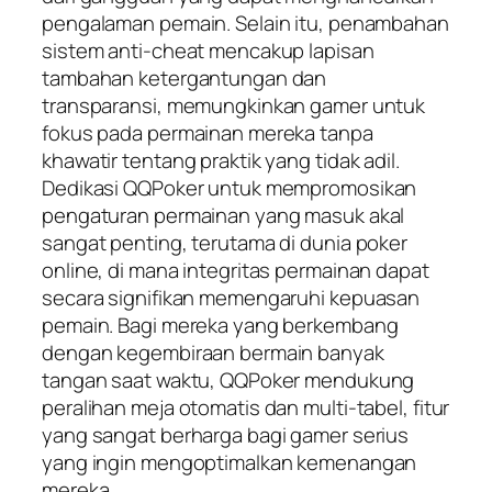
pengalaman pemain. Selain itu, penambahan
sistem anti-cheat mencakup lapisan
tambahan ketergantungan dan
transparansi, memungkinkan gamer untuk
fokus pada permainan mereka tanpa
khawatir tentang praktik yang tidak adil.
Dedikasi QQPoker untuk mempromosikan
pengaturan permainan yang masuk akal
sangat penting, terutama di dunia poker
online, di mana integritas permainan dapat
secara signifikan memengaruhi kepuasan
pemain. Bagi mereka yang berkembang
dengan kegembiraan bermain banyak
tangan saat waktu, QQPoker mendukung
peralihan meja otomatis dan multi-tabel, fitur
yang sangat berharga bagi gamer serius
yang ingin mengoptimalkan kemenangan
mereka.