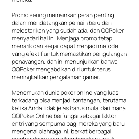
Promo sering memainkan peran penting
dalam mendatangkan pemain baru dan
melestarikan yang sudah ada, dan QQPoker
menyadari hal ini. Menjaga promo tetap
menarik dan segar dapat menjadi metode
yang efektif untuk memastikan pengulangan
penayangan, dan ini menunjukkan bahwa
QQPoker mengabdikan diri untuk terus
meningkatkan pengalaman gamer.
Menemukan dunia poker online yang luas
terkadang bisa menjadi tantangan, terutama
ketika Anda tidak jelas harus mulai dari mana.
QQPoker Online berfungsi sebagai faktor
entri yang sempurna bagi mereka yang baru
mengenal olahraga ini, berkat berbagai
sumber daya yang dikembangkan untuk