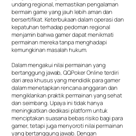
undang regional, memastikan pengalaman
bermain game yang jauh lebih aman dan
bersertifikat. Keterbukaan dalam operasi dan
kepatuhan terhadap pedoman regional
menjamin bahwa gamer dapat menikmati
permainan mereka tanpa menghadapi
kemungkinan masalah hukum.
Dalam mengakui nilai permainan yang
bertanggung jawab, QQPoker Online terdiri
dari area khusus yang mendidik para gamer
dalam menetapkan rencana anggaran dan
mengiklankan praktik permainan yang sehat
dan seimbang. Upaya ini tidak hanya
meningkatkan dedikasi platform untuk
menciptakan suasana bebas risiko bagi para
gamer, tetapi juga menyoroti nilai permainan
yang bertanggung jawab. Dengan