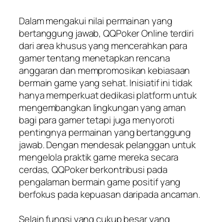
Dalam mengakui nilai permainan yang
bertanggung jawab, QQPoker Online terdiri
dari area khusus yang mencerahkan para
gamer tentang menetapkan rencana
anggaran dan mempromosikan kebiasaan
bermain game yang sehat. Inisiatif ini tidak
hanya memperkuat dedikasi platform untuk
mengembangkan lingkungan yang aman
bagi para gamer tetapi juga menyoroti
pentingnya permainan yang bertanggung
jawab. Dengan mendesak pelanggan untuk
mengelola praktik game mereka secara
cerdas, QQPoker berkontribusi pada
pengalaman bermain game positif yang
berfokus pada kepuasan daripada ancaman.
Selain fungsi yang cukup besar yang