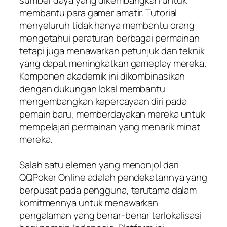
membantu para gamer amatir. Tutorial
menyeluruh tidak hanya membantu orang
mengetahui peraturan berbagai permainan
tetapi juga menawarkan petunjuk dan teknik
yang dapat meningkatkan gameplay mereka.
Komponen akademik ini dikombinasikan
dengan dukungan lokal membantu
mengembangkan kepercayaan diri pada
pemain baru, memberdayakan mereka untuk
mempelajari permainan yang menarik minat
mereka.
Salah satu elemen yang menonjol dari
QQPoker Online adalah pendekatannya yang
berpusat pada pengguna, terutama dalam
komitmennya untuk menawarkan
pengalaman yang benar-benar terlokalisasi