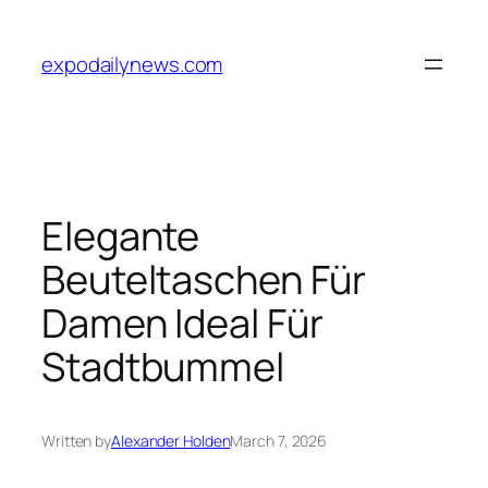
Skip
to
expodailynews.com
content
Elegante
Beuteltaschen Für
Damen Ideal Für
Stadtbummel
Written by
Alexander Holden
March 7, 2026