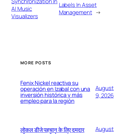
Synchronization In
Labels In Asset
AI Music
Management
→
Visualizers
MORE POSTS
Fenix Nickel reactiva su
August
operación en Izabal con una
inversión histórica y más
9, 2026
empleo para la región
August
लोकल डीजे पहचान के लिए दमदार