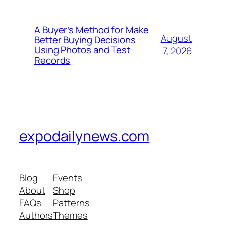
A Buyer’s Method for Make
August
Better Buying Decisions
Using Photos and Test
7, 2026
Records
expodailynews.com
Blog
Events
About
Shop
FAQs
Patterns
Authors
Themes