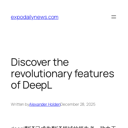
Skip
to
expodailynews.com
content
Discover the
revolutionary features
of DeepL
Written by
Alexander Holden
December 28, 2025