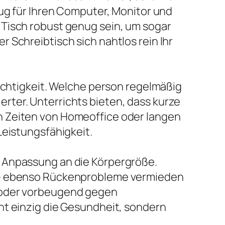
nug für Ihren Computer, Monitor und
 Tisch robust genug sein, um sogar
 Schreibtisch sich nahtlos rein Ihr
Tüchtigkeit. Welche person regelmäßig
rter. Unterrichts bieten, dass kurze
n Zeiten von Homeoffice oder langen
Leistungsfähigkeit.
e Anpassung an die Körpergröße.
en- ebenso Rückenprobleme vermieden
n oder vorbeugend gegen
ht einzig die Gesundheit, sondern