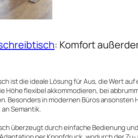
schreibtisch
: Komfort außerde
ch ist die ideale Lösung für Aus, die Wert au
die Höhe flexibel akkommodieren, bei abbru
. Besonders in modernen Büros ansonsten Ho
 an Semantik.
tisch überzeugt durch einfache Bedienung und
e Adaptation per Knopfdruck, wodurch der Z