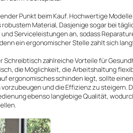
idender Punkt beim Kauf. Hochwertige Modell
robustem Material, Dasjenige sogar bei täglic
und Serviceleistungen an, sodass Reparaturen
 denn ein ergonomischer Stelle zahlt sich langf
 Schreibtisch zahlreiche Vorteile für Gesund
sch, die Möglichkeit, die Arbeitshaltung fle
auf ergonomisches schinden legt, sollte einen
orzubeugen und die Effizienz zu steigern. Di
dienung ebenso langlebige Qualität, wodurch 
ellen.