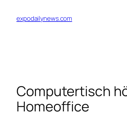
Skip
to
expodailynews.com
content
Computertisch höh
Homeoffice