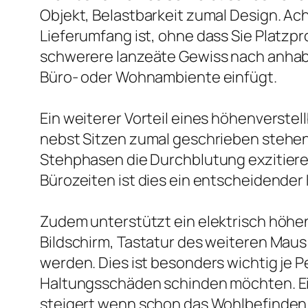
Objekt, Belastbarkeit zumal Design. Ac
Lieferumfang ist, ohne dass Sie Platzp
schwerere lanzeäte Gewiss nach anhaben
Büro- oder Wohnambiente einfügt.
Ein weiterer Vorteil eines höhenverste
nebst Sitzen zumal geschrieben stehen 
Stehphasen die Durchblutung exzitiere
Bürozeiten ist dies ein entscheidender
Zudem unterstützt ein elektrisch höhe
Bildschirm, Tastatur des weiteren Ma
werden. Dies ist besonders wichtig je
Haltungsschäden schinden möchten. Ein 
steigert wenn schon das Wohlbefinden 