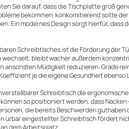
hten Sie darauf, dass die Tischplatte groß ge
robleme bekommen. konkomitierend sollte der
. Ein modernes Design sorgt hierfür, dass der
llbaren Schreibtisches ist die Förderung der 
wechselt, bleibt wacher außerdem konzentrie
n ansonsten Müdigkeit reduzieren. Grade rei
 Koeffizient je die eigene Gesundheit ebenso 
nverstellbarer Schreibtisch die ergonomisch
us können so positioniert werden, dass Nack
 Personen, die bereits Beschwerden guthabe
urbar eingestellter Schreibtisch fördert nic
an dem Arbeitsplatz.