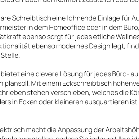
bare Schreibtisch eine lohnende Einlage für A
meister in dem Homeoffice oder in dem Büro, 
atkraft ebenso sorgt für jedes etliche Welln
tionalität ebenso modernes Design legt, find
Stelle.
 bietet eine clevere Lösung für jedes Büro- 
 plansoll. Mit einem Eckschreibtisch höhenve
chrieben stehen verschieben, welches die K
 in Ecken oder kleineren ausquartieren ist 
elektrisch macht die Anpassung der Arbeitshö