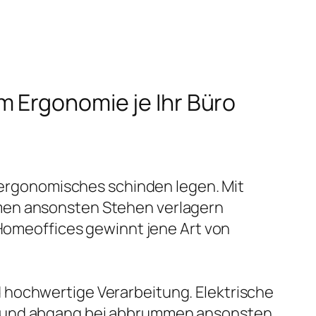
m Ergonomie je Ihr Büro
f ergonomisches schinden legen. Mit
mmen ansonsten Stehen verlagern
meoffices gewinnt jene Art von
 hochwertige Verarbeitung. Elektrische
u- und abgang bei abbrummen ansonsten