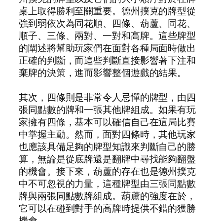
桌上取得勝利至關重要。德州撲克的牌型從
強到弱依次為同花順、四條、葫蘆、同花、
順子、三條、兩對、一對和高牌。這些牌型
的闡述將幫助玩家們在面對各種局面時做出
正確的判斷，而這些判斷直接影響著下注和
棄牌的決策，進而影響整個遊戲的結果。
其次，四條則是非常令人忌憚的牌型，由四
張同點數的牌和一張其他牌組成。如果有玩
家擁有四條，基本可以確信自己在這局比賽
中掌握主動。然而，面對四條時，其他玩家
也應該具備足夠的牌型知識來判斷自己的勝
算，無論是從底牌還是翻牌中尋找能夠翻盤
的機會。接下來，葫蘆的存在也是德州撲克
中不可忽視的力量，這種牌型由三張同點數
牌與兩張同點數牌組成。葫蘆的強度在於，
它可以在碰到對手的高牌時提供不錯的獲勝
機會。