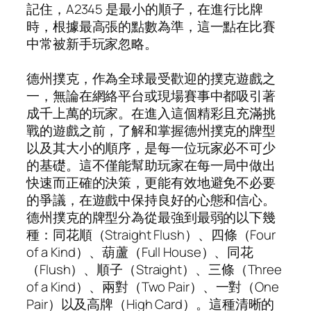
記住，A2345 是最小的順子，在進行比牌
時，根據最高張的點數為準，這一點在比賽
中常被新手玩家忽略。
德州撲克，作為全球最受歡迎的撲克遊戲之
一，無論在網絡平台或現場賽事中都吸引著
成千上萬的玩家。在進入這個精彩且充滿挑
戰的遊戲之前，了解和掌握德州撲克的牌型
以及其大小的順序，是每一位玩家必不可少
的基礎。這不僅能幫助玩家在每一局中做出
快速而正確的決策，更能有效地避免不必要
的爭議，在遊戲中保持良好的心態和信心。
德州撲克的牌型分為從最強到最弱的以下幾
種：同花順（Straight Flush）、四條（Four
of a Kind）、葫蘆（Full House）、同花
（Flush）、順子（Straight）、三條（Three
of a Kind）、兩對（Two Pair）、一對（One
Pair）以及高牌（High Card）。這種清晰的