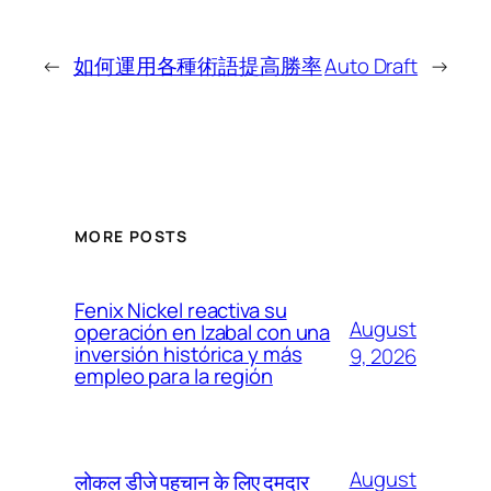
←
如何運用各種術語提高勝率
Auto Draft
→
MORE POSTS
Fenix Nickel reactiva su
August
operación en Izabal con una
inversión histórica y más
9, 2026
empleo para la región
August
लोकल डीजे पहचान के लिए दमदार