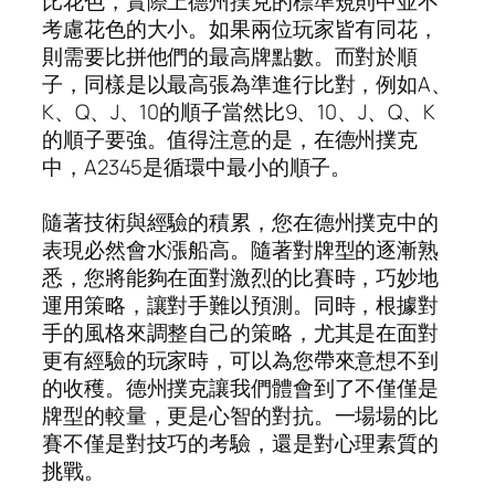
比花色，實際上德州撲克的標準規則中並不
考慮花色的大小。如果兩位玩家皆有同花，
則需要比拼他們的最高牌點數。而對於順
子，同樣是以最高張為準進行比對，例如A、
K、Q、J、10的順子當然比9、10、J、Q、K
的順子要強。值得注意的是，在德州撲克
中，A2345是循環中最小的順子。
隨著技術與經驗的積累，您在德州撲克中的
表現必然會水漲船高。隨著對牌型的逐漸熟
悉，您將能夠在面對激烈的比賽時，巧妙地
運用策略，讓對手難以預測。同時，根據對
手的風格來調整自己的策略，尤其是在面對
更有經驗的玩家時，可以為您帶來意想不到
的收穫。德州撲克讓我們體會到了不僅僅是
牌型的較量，更是心智的對抗。一場場的比
賽不僅是對技巧的考驗，還是對心理素質的
挑戰。