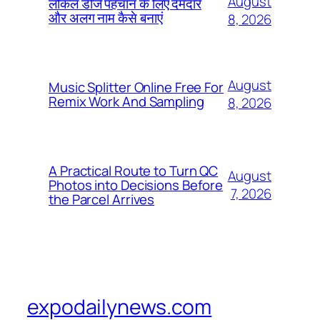
August
लोकल डीजे पहचान के लिए दमदार
और अलग नाम कैसे बनाएं
8, 2026
August
Music Splitter Online Free For
Remix Work And Sampling
8, 2026
A Practical Route to Turn QC
August
Photos into Decisions Before
7, 2026
the Parcel Arrives
expodailynews.com