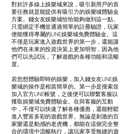
對於許多線上娛樂城來說，吸引新用戶的首
要任務就是能提供有吸引力的娛樂城體驗金
方案。錢女友娛樂城恰恰能夠做到這一點。
只需綁定手機並通過簡單的註冊驗證，玩家
便能獲得專屬的LINE娛樂城免費體驗金。這
不僅是玩家進入遊戲世界的第一步，還能讓
他們在未來的投資決策上更加明智，因為他
們可以先試玩，了解遊戲的各種功能和流暢
度。
若您想體驗即時的娛樂，加入錢女友LINE娛
樂城的操作是相當簡單的。第一步是搜索並
加入官方LINE帳號，之後便可以聯繫客服以
獲取娛樂城免費體驗金。在與客服的互動
中，不僅可以快速了解各種優惠，還能輕鬆
進入豐富多彩的遊戲世界。無論是刺激的百
家樂還是動感的老虎機，都能在這個完全整
合的環境中流暢執行，讓玩家享受無縫的遊