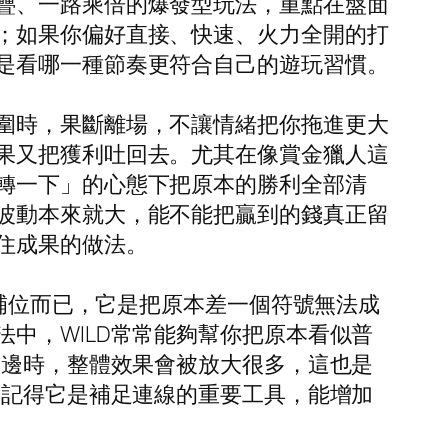
疊、一路乘倍的爆發型玩法，重點在盤面
；如果你偏好直接、快速、火力全開的打
是看哪一種節奏更符合自己的遊玩習慣。
圍時，果斷離場，不讓情緒把你拖進更大
果又把獲利吐回去。尤其在像賞金獵人這
轉一下」的心態下把原本的勝利全部清
波動本來就大，能不能把贏到的錢真正留
住成果的做法。
是補位而已，它是把原本差一個符號無法成
中，WILD常常能夠幫你把原本看似普
旁邊時，整體效果會被放大很多，這也是
要記得它是補足連線的重要工具，能增加