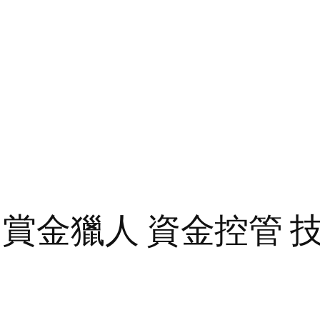
賞金獵人 資金控管 技