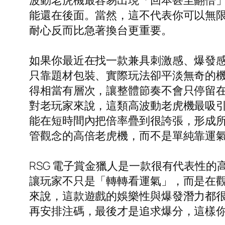
波動老虎機最容易出現「回本甚至翻倍
能還在後面。當然，這不代表你可以無
耐心反而比急著換台更重要。
如果你最近在找一款兼具刺激感、爆發感
只靠題材包裝、實際玩法卻平淡無奇的機
得相當有層次，讓整體節奏不會只停留
對老玩家來說，這類高波動老虎機最吸
能在短時間內把倍率疊到很誇張，形成
管觀念的高倍老虎機，而不是單純靠運
RSG 電子賞金獵人是一款很有代表性的
讓玩家不只是「轉轉看運氣」，而是在
來說，這款遊戲的娛樂性與爆發潛力都
再安排注碼，最後才是追求爆分，這樣