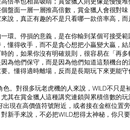
最高倍率也相當吸睛；賞金獵人則更像是慢慢堆
整個盤面一層一層推高倍數，賞金獵人會很對味
家來說，真正有趣的不是只看哪一款倍率高，而
的一環。停損的意義，是在你輸到某個可接受範
時，懂得收手，而不是貪心想把小贏變大贏，結
暫時的，如果你沒有明確規則，很容易在「再多
是因為他們保守，而是因為他們知道這類機台的
重要。懂得適時離場，反而是長期玩下來更能守
的角色。對很多玩老虎機的人來說，WILD不只
尤其在賞金獵人這種講究連鎖與累積倍數的玩法
剛好出現在高價值符號附近，或者接在金框位置
對新手來說，不必把WILD想得太神秘，你只
。