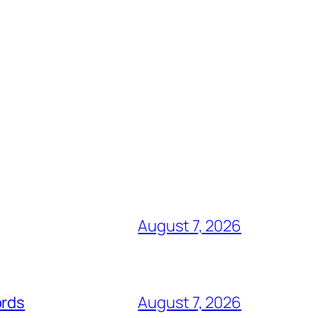
August 7, 2026
ords
August 7, 2026