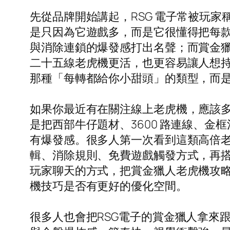
先從品牌開始講起，RSG 電子常被玩
是只因為它遊戲多，而是它很懂得把每款
與消除連鎖的爆發感打出名聲；而賞金
二十五線老虎機更活，也更容易讓人想持續
那種「每轉都給你小甜頭」的類型，而
如果你最近有在關注線上老虎機，應該多
是把西部牛仔題材、3600 路連線、金
有爆發感。很多人第一次看到這類高倍
輯、消除規則、免費遊戲觸發方式，再
玩家聊天的方式，把賞金獵人老虎機攻
機技巧是否有更好的優化空間。
很多人也會把RSG電子的賞金獵人拿來