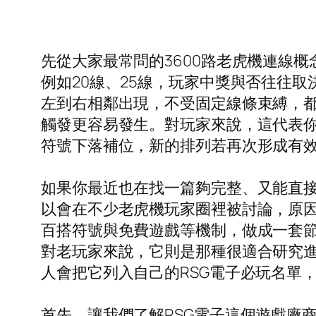
先從大家最常問的3600路老虎機連線
例如20線、25線，玩家中獎與否往往
左到右相鄰出現，不受固定線條束縛，
觸發更容易發生。對玩家來說，這代表
符號下落補位，新的排列若再次形成有
如果你最近也在找一篇夠完整、又能直接
以會在不少老虎機玩家圈裡被討論，原因
百搭符號與免費遊戲等機制，做成一套
對老玩家來說，它則是那種很適合研究
人會把它列入自己的RSG電子必玩名單，
首先，讓我們了解RSG電子這個遊戲廠商