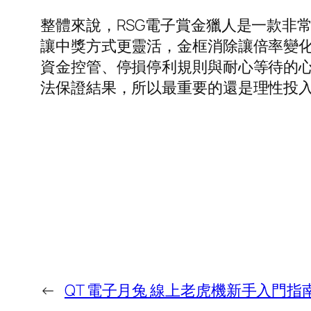
整體來說，RSG電子賞金獵人是一款非
讓中獎方式更靈活，金框消除讓倍率變化
資金控管、停損停利規則與耐心等待的
法保證結果，所以最重要的還是理性投
←
QT 電子月兔 線上老虎機新手入門指