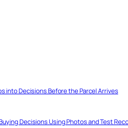
s into Decisions Before the Parcel Arrives
 Buying Decisions Using Photos and Test Rec