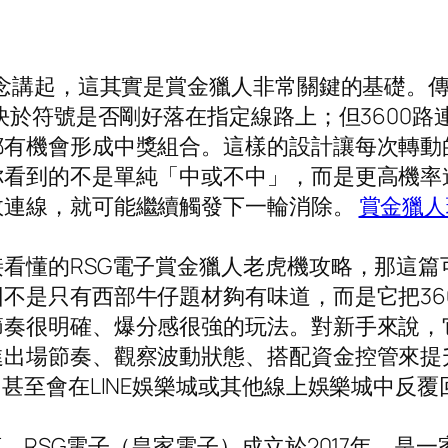
概念講起，這其實是賞金獵人非常關鍵的基礎。
取決於符號是否剛好落在指定線路上；但3600
都有機會形成中獎組合。這樣的設計讓每次轉動
你看到的不是單純「中或不中」，而是更高機率
效連線，就可能繼續觸發下一輪消除。
賞金獵人
看懂的RSG電子賞金獵人老虎機攻略，那這篇
不是只有西部牛仔題材夠有味道，而是它把360
節奏很明確、爆分感很強的玩法。對新手來說，
進出場節奏、觀察波動狀態、搭配資金控管來提
甚至會在LINE娛樂城或其他線上娛樂城中反
。RSG電子（皇家電子）成立於2017年，是