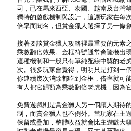
司，已在馬來西亞、泰國、越南及台灣等
獨特的遊戲機制與設計，這讓玩家在每次
倍率而聞名，但賞金獵人選擇了另一條創
接著要談賞金獵人攻略裡最重要的元素
乘數翻倍效果。金框符號通常會隨機出
這種機制和一般只有單純配線中獎的老
次。很多玩家會覺得，明明只是打到一
你連續幾次消除都吃到金框，倍率就可
有人把它歸類為乘數翻倍老虎機，因為
免費遊戲則是賞金獵人另一個讓人期待
制，而賞金獵人也不例外。當玩家在主
保留或疊加，整體收益就會比主遊戲大