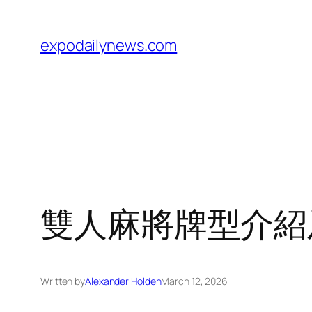
Skip
to
expodailynews.com
content
雙人麻將牌型介紹
Written by
Alexander Holden
March 12, 2026