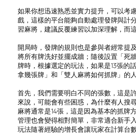
如果你想迅速熟悉並實力提升，可以考
戲，這樣的平台能夠自動處理發牌與計
習麻將，建議反覆練習以加深理解，而
開局時，發牌的規則也是參與者經常提
將所有牌洗好並擺成牆；隨後設置「死
牌時，根據選定的玩法，如果是13張的話
拿幾張牌」和「雙人麻將如何抓牌」的
首先，我們需要明白不同的張數，這是許
來說，可能會有些困惑，為什麼有人搜尋
麻將通常是14張，這是因為基本的抓牌
管理也會變得相對簡單，非常適合新手入
玩法隨著經驗的增長會讓玩家在計算台