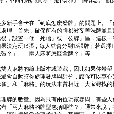
將”等，不同的用詞實際上是代表同一個概念。這
很多新手會卡在「到底怎麼發牌」的問題上。「
來處理。首先，確保所有的牌都被妥善洗牌並且
然後，設置一個「死牆」或「公牌」區，這樣一
決定玩13張，每人就會分到13張牌；若選擇1
幾張？」、「兩人麻將怎麼拿牌？」等。
找雙人麻將的線上版本或遊戲，因此如果你希望
統還會自動幫你處理發牌與計分，讓你可以專心
麻雀」和「麻將」的玩法本質相近，大家尋找的
處理牌的數量。因為只有兩位玩家參與，有些人
或者「兩人麻將的牌型包括哪些？」通常來說，