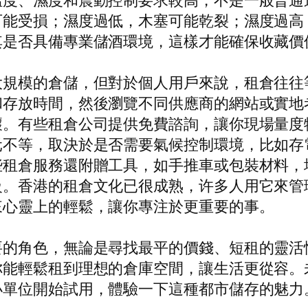
溫度、濕度和震動控制要求較高，不是一般普通
可能受損；濕度過低，木塞可能乾裂；濕度過高
其是否具備專業儲酒環境，這樣才能確保收藏價
大規模的倉儲，但對於個人用戶來說，租倉往往
和存放時間，然後瀏覽不同供應商的網站或實地
壞。有些租倉公司提供免費諮詢，讓你現場量度
元不等，取決於是否需要氣候控制環境，比如存
些租倉服務還附贈工具，如手推車或包裝材料，
級。香港的租倉文化已很成熟，许多人用它來管
來心靈上的輕鬆，讓你專注於更重要的事。
要的角色，無論是尋找最平的價錢、短租的靈活
能輕鬆租到理想的倉庫空間，讓生活更從容。未
小單位開始試用，體驗一下這種都市儲存的魅力