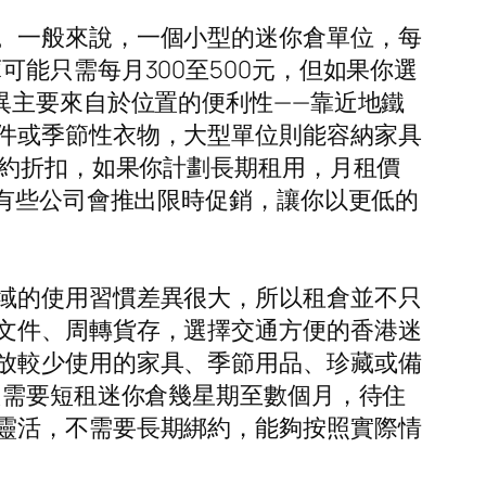
。一般來說，一個小型的迷你倉單位，每
能只需每月300至500元，但如果你選
異主要來自於位置的便利性——靠近地鐵
件或季節性衣物，大型單位則能容納家具
合約折扣，如果你計劃長期租用，月租價
，有些公司會推出限時促銷，讓你以更低的
域的使用習慣差異很大，所以租倉並不只
文件、周轉貨存，選擇交通方便的香港迷
放較少使用的家具、季節用品、珍藏或備
只需要短租迷你倉幾星期至數個月，待住
靈活，不需要長期綁約，能夠按照實際情