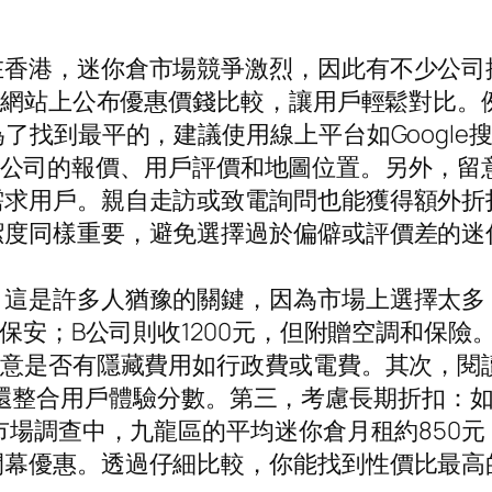
香港，迷你倉市場競爭激烈，因此有不少公司推出
torage經常在網站上公布優惠價錢比較，讓用戶輕
為了找到最平的，建議使用線上平台如Googl
會列出多家公司的報價、用戶評價和地圖位置。另外
需求用戶。親自走訪或致電詢問也能獲得額外折
潔度同樣重要，避免選擇過於偏僻或評價差的迷
這是許多人猶豫的關鍵，因為市場上選擇太多
本保安；B公司則收1200元，但附贈空調和保
注意是否有隱藏費用如行政費或電費。其次，閱
比較價錢，還整合用戶體驗分數。第三，考慮長期折
市場調查中，九龍區的平均迷你倉月租約850元
開幕優惠。透過仔細比較，你能找到性價比最高