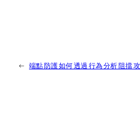
←
端點 防護 如何 透過 行為 分析 阻擋 