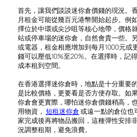
首先，讓我們談談迷你倉價錢的現況。
月租金可能從幾百元港幣開始起步。例如
擇位於中環或尖沙咀等核心地帶，價格就
站或停車場的迷你倉，自然會貴一些。
或電器，租金相應增加到每月1000元
錢可以壓低10%至20%。在選擇時，
成本租到空間。
在香港選擇迷你倉時，地點是十分重要
是比較價格，更要看是否方便存取。如
你倉會更實際，哪怕迷你倉價錢稍高，
用物資，
短租迷你倉
或遠一點的倉位也
家完成後再將物品搬回，這種彈性安排
況調整租期，避免浪費。