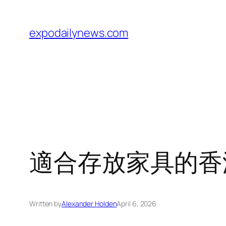
Skip
to
expodailynews.com
content
適合存放家具的香
Written by
Alexander Holden
April 6, 2026