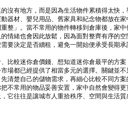
真的沒有地方，而是因為生活物件累積得太快，
運動器材、嬰兒用品、舊家具和紀念物都放在家
間重整」。當不常用的物件轉移到倉庫後，家中
人的情緒也會因此放鬆，因為面對整齊有序的空
按需要決定是否續租，避免一開始便承受長期承
倉、比較迷你倉價錢、想知道迷你倉最平的方案
今市場都已經提供了相當多元的選擇。關鍵並不
，先清楚自己的儲物需求，再細心比較不同方案
你把不常用的物品妥善安置，家中自然會變得更
上，它往往是讓城市人重拾秩序、空間與生活質