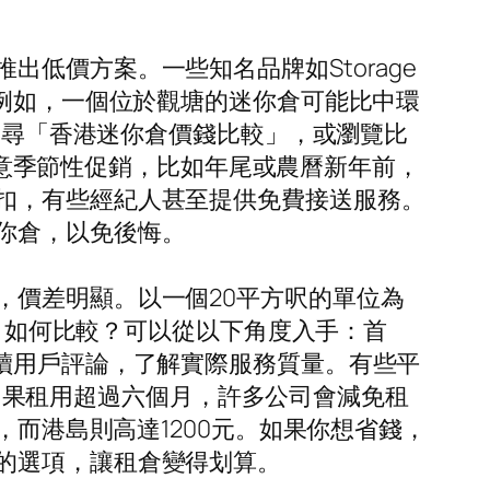
低價方案。一些知名品牌如Storage
鬆對比。例如，一個位於觀塘的迷你倉可能比中環
e搜尋「香港迷你倉價錢比較」，或瀏覽比
，留意季節性促銷，比如年尾或農曆新年前，
扣，有些經紀人甚至提供免費接送服務。
你倉，以免後悔。
，價差明顯。以一個20平方呎的單位為
險。如何比較？可以從以下角度入手：首
讀用戶評論，了解實際服務質量。有些平
扣：如果租用超過六個月，許多公司會減免租
，而港島則高達1200元。如果你想省錢，
的選項，讓租倉變得划算。