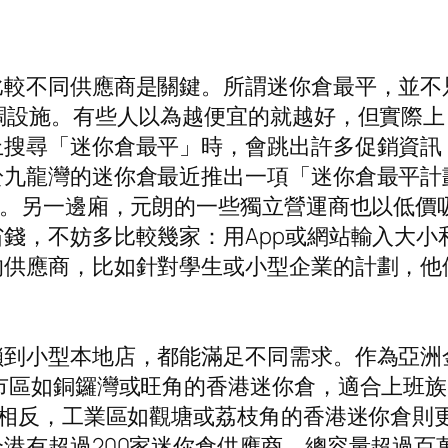
比較不同供應商是關鍵。所謂迷你倉最平，並不
調設施。有些人以為越便宜的就越好，但實際
上搜尋「迷你倉最平」時，會跳出許多促銷資訊
九龍灣的迷你倉最近推出一項「迷你倉最平計劃
均。另一邊廂，元朗的一些獨立營運商也以低價
錢，不妨多比較幾家：用App或網站輸入大小
的供應商，比如針對學生或小型企業的計劃，他
鎖到小型本地店，都能滿足不同需求。作為亞洲
市區如銅鑼灣或旺角的香港迷你倉，適合上班
。相反，工業區如觀塘或荔枝角的香港迷你倉則
港有超過200家迷你倉供應商，總容量超過百