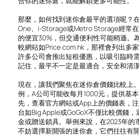
合你的迷你倉，就能解鎖更多可能性。
那麼，如何找到迷你倉最平的選項呢？在
One、i-Storage或Metro S
的便宜30%，但交通便利性可能稍遜。
較網站如Price.com.hk，那裡
許多公司會推出短租優惠，以吸引臨時
記住，最平不一定是最適合，安全和清
現在，讓我們聚焦在迷你倉價錢比較上。
例，A公司可能收每月1000元，提供基
先，查看官方網站或App上的價錢表，
台如Big Apple或GoGoX不僅
金或贈送鎖具。舉例來說，在2023年的
不妨選擇新開張的迷你倉，它們往往有