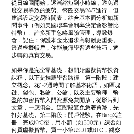
從日線圖開始，逐漸縮短到小時線，避免過
度交易導致的疲勞。幣圈交易24/7進行，但
建議設定交易時間表，結合基本面分析如新
聞事件（例如美國聯準會利率決定會影響比
特幣）。許多新手忽略風險管理，導致爆
倉，記住：保護本金比追求高報酬更重要。
透過模擬帳戶，你能無痛學習這些技巧，逐
步轉向真實交易。
如果你是完全零基礎，想開始虛擬貨幣投資
課程，以下是推薦學習路徑。第一階段：建
立觀念。花1-2週時間了解基本術語，如區塊
鏈、錢包、私鑰、公鑰，以及主要幣種。幣
盈的加密貨幣入門資源免費開放，從影片到
文章，一應俱全。這階段避免急著買幣，先
打好基礎。第二階段：開戶體驗。在BingX註
冊，完成KYC後，用小額（如500元）練習如
何買虛擬貨幣。買一小筆USDT或BTC，觀察