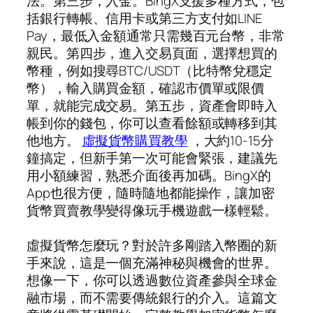
法。第三步，入金。BingX支援多種方式，包
括銀行轉帳、信用卡或第三方支付如LINE
Pay，最低入金額通常只需幾百元台幣，非常
親民。第四步，進入交易頁面，選擇想買的
幣種，例如搜尋BTC/USDT（比特幣兌穩定
幣），輸入購買金額，確認市價單或限價
單，就能完成交易。第五步，資產會即時入
帳到你的錢包，你可以查看餘額或轉移到其
他地方。
虛擬貨幣購買教學
，大約10-15分
鐘搞定，但新手第一次可能會緊張，建議先
用小額練習，熟悉介面後再加碼。BingX的
App也很方便，隨時隨地都能操作，讓加密
貨幣買賣教學變得像玩手機遊戲一樣輕鬆。
虛擬貨幣怎麼玩？對於許多剛踏入幣圈的新
手來說，這是一個充滿神秘與機會的世界。
想像一下，你可以透過數位資產參與全球金
融市場，而不需要傳統銀行的介入。這篇文