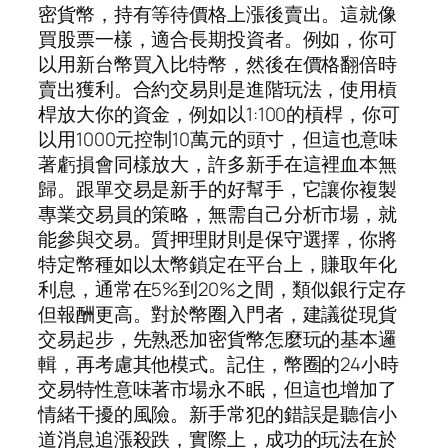
密貨幣，持有等待價格上漲後賣出。這就像
買股票一樣，適合長期投資者。例如，你可
以用新台幣買入比特幣，然後在價格翻倍時
賣出獲利。合約交易則是進階玩法，使用槓
桿放大你的資金，例如以1:100的槓桿，你可
以用1000元控制10萬元的頭寸，但這也意味
著虧損會同樣放大，許多新手在這裡血本無
歸。跟單交易是新手的好幫手，它讓你複製
專業交易員的策略，無需自己分析市場，就
能參與交易。質押理財則是保守選擇，你將
特定幣種如以太幣鎖定在平台上，賺取年化
利息，通常在5%到20%之間，類似銀行定存
但報酬更高。對於幣圈入門者，建議從現貨
交易起步，先熟悉加密貨幣怎麼玩的基本邏
輯，再考慮其他模式。記住，幣圈的24小時
交易特性意味著市場永不眠，但這也增加了
情緒干擾的風險。新手常犯的錯誤是聽信小
道消息追漲殺跌，實際上，成功的玩法在於