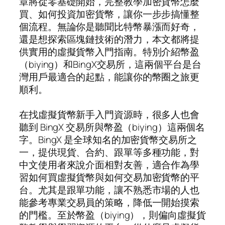
章將從零基礎開始，完整教學加密貨幣怎麼
買、如何投資加密貨幣，讓你一步步搞懂整
個流程。無論你是聽聞比特幣暴漲而好奇，
還是想探索區塊鏈技術的潛力，本文都將提
供實用的虛擬貨幣入門指南。特別介紹幣盈
（biying）和BingX交易所，這兩個平台是台
灣用戶最適合的起點，能讓你的幣圈之旅更
順利。
在找虛擬貨幣新手入門資源時，很多人也會
聽到 BingX 交易所與幣盈（biying）這兩個名
字。BingX 是全球知名的加密貨幣交易所之
一，提供現貨、合約、跟單等多種功能，對
中文使用者來說介面相對友善，適合作為學
習如何買虛擬貨幣與如何交易加密貨幣的平
台。尤其是跟單功能，讓不熟悉市場的人也
能參考專業交易員的策略，降低一開始摸索
的門檻。至於幣盈（biying），則偏向虛擬貨