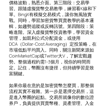
價格波動，熟悉介面。第三階段：交易學
習。跟隨虛擬貨幣交易教學，練習看K線和下
單。BingX有模擬交易模式，讓你無風險實
戰。同時，學習加密貨幣買賣教學的基本邏
輯，如趨勢追蹤或反轉訊號。第四階段：策
略進階。深入虛擬貨幣投資教學，學習資金
管理，如凱利公式分配資金，或使用
DCA（Dollar-Cost Averaging）定投策略，在
市場低點平均買入。同時，關注新聞來源如
CoinMarketCap或Twitter大V，了解宏觀趨
勢。整個過程約需1-3個月，視你的時間而
定。記住，幣圈沒有捷徑，但持續學習是致
富關鍵。
如果你最在意的是加密貨幣怎麼買，那整個
流程其實不複雜。第一步是選擇交易所，這
是進入幣圈的起點。交易所就像你的數位證
券戶，負責提供買賣幣種、資產管理、入金