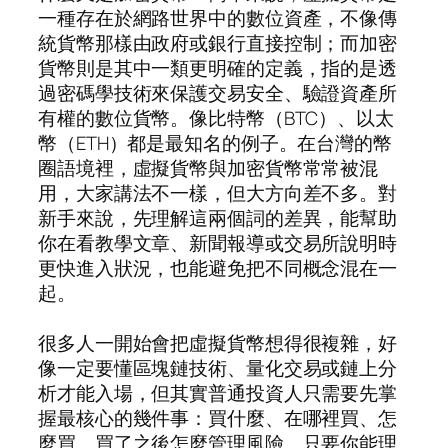
一種存在於網路世界中的數位資產，不像傳
統貨幣那樣由政府或銀行直接控制；而加密
貨幣則是其中一類更明確的定義，指的是透
過密碼學技術來保護交易安全、驗證資產所
有權的數位貨幣。像比特幣（BTC）、以太
幣（ETH）都是最知名的例子。在台灣的幣
圈語境裡，虛擬貨幣與加密貨幣常常被混
用，大家講法不一樣，但大方向差不多。對
新手來說，先理解這兩個詞的差異，能幫助
你在看教學文章、新聞報導或交易所說明時
更快進入狀況，也能避免把不同概念混在一
起。
很多人一開始會把虛擬貨幣想得很複雜，好
像一定要懂區塊鏈技術、量化交易或鏈上分
析才能入場，但其實普通投資人只需要先掌
握最核心的幾件事：買什麼、在哪裡買、怎
麼買、買了之後怎麼管理風險。只要你能理