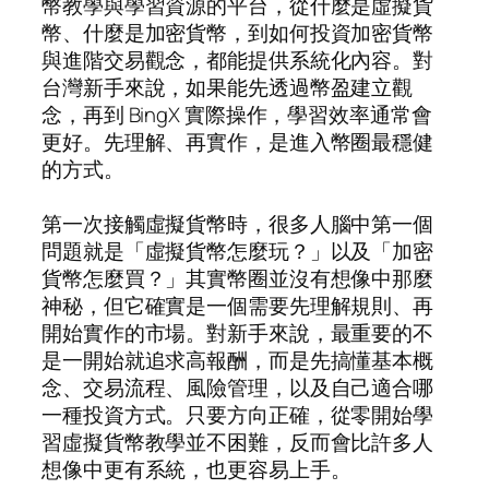
幣教學與學習資源的平台，從什麼是虛擬貨
幣、什麼是加密貨幣，到如何投資加密貨幣
與進階交易觀念，都能提供系統化內容。對
台灣新手來說，如果能先透過幣盈建立觀
念，再到 BingX 實際操作，學習效率通常會
更好。先理解、再實作，是進入幣圈最穩健
的方式。
第一次接觸虛擬貨幣時，很多人腦中第一個
問題就是「虛擬貨幣怎麼玩？」以及「加密
貨幣怎麼買？」其實幣圈並沒有想像中那麼
神秘，但它確實是一個需要先理解規則、再
開始實作的市場。對新手來說，最重要的不
是一開始就追求高報酬，而是先搞懂基本概
念、交易流程、風險管理，以及自己適合哪
一種投資方式。只要方向正確，從零開始學
習虛擬貨幣教學並不困難，反而會比許多人
想像中更有系統，也更容易上手。