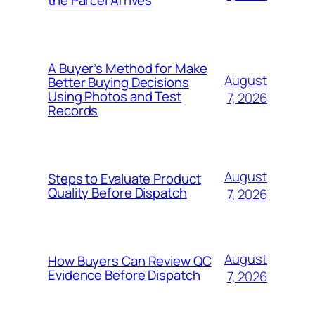
the Parcel Arrives
A Buyer’s Method for Make
August
Better Buying Decisions
Using Photos and Test
7, 2026
Records
August
Steps to Evaluate Product
Quality Before Dispatch
7, 2026
August
How Buyers Can Review QC
Evidence Before Dispatch
7, 2026