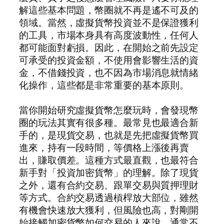
解這些基本問題，幣圈就不再是遙不可及的
領域。當然，虛擬貨幣投資並不是保證獲利
的工具，市場本身具有高度波動性，任何人
都可能面對虧損。因此，在開始之前先設定
可承受的投資金額，不使用會影響生活的資
金，不借錢投資，也不因為市場消息就情緒
化操作，這些都是非常重要的基本原則。
當你開始研究虛擬貨幣怎麼玩時，會發現幣
圈的玩法其實有很多種。最常見也最適合新
手的，是現貨交易，也就是先把虛擬貨幣買
進來，持有一段時間，等價格上漲後再賣
出，賺取價差。這種方式最直觀，也最符合
新手對「投資加密貨幣」的理解。除了現貨
之外，還有合約交易、跟單交易與質押理財
等方式。合約交易透過槓桿放大部位，雖然
有機會快速放大獲利，但風險也高，對剛開
始接觸加密貨幣如何交易的人來說，通常不