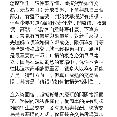
怎麼運作」這件事弄懂。虛擬貨幣如何交
易，最基本可以分成看盤、下單與風控三個
部分。看盤不需要一開始就掌握所有指標，
但至少要知道K線圖代表什麼，開盤價、收盤
價、高點、低點各自意味著什麼。下單方
面，常見有市價單與限價單，對新手來說，
先理解市價單如何立即成交、限價單如何等
待指定價格成交，就已經很夠用了。風控則
是最重要的一環，止損的概念必須早早建
立，因為在波動劇烈的市場中，保住本金往
往比追求高報酬更重要。很多人以為交易能
力是「猜對方向」，但真正成熟的交易習
慣，其實是「猜錯時如何把損失控制住」。
進入幣圈後，虛擬貨幣怎麼玩的問題接踵而
至。幣圈的玩法多樣化，從簡單的持有到複
雜的衍生品交易，各有風險與報酬。現貨交
易是最基礎的方式，你直接在交易所購買加