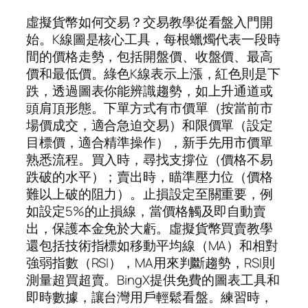
虛擬貨幣如何交易？交易教學從看盤入門開
始。K線圖是核心工具，每根蠟燭代表一段時
間的價格走勢，包括開盤價、收盤價、最高
價和最低價。綠色K線表示上漲，紅色則是下
跌，透過圖表你能辨識趨勢，如上升通道或
頭肩頂形態。下單方式有市價單（按當前市
場價成交，適合急迫交易）和限價單（設定
目標價，適合精準操作），新手先用市價單
熟悉流程。買入時，尋找支撐位（價格不易
跌破的水平）；賣出時，瞄準壓力位（價格
難以上破的阻力）。止損設定至關重要，例
如設定5%的止損線，當價格觸及即自動賣
出，保護本金免於大虧。虛擬貨幣買賣教學
還包括技術指標如移動平均線（MA）和相對
強弱指數（RSI），MA用來判斷趨勢，RSI則
測量超買超賣。BingX提供免費的圖表工具和
即時數據，讓台灣用戶輕鬆看盤。練習時，