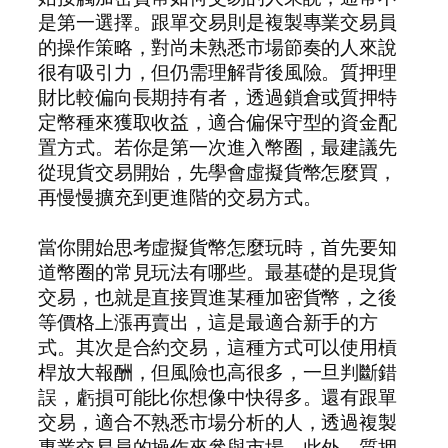
是第一選擇。跟單交易則是複製專業交易員
的操作策略，對尚未熟悉市場節奏的人來說
很有吸引力，但仍需理解背後風險。質押理
財比較偏向長期持有者，透過鎖倉或質押特
定幣種來獲取收益，適合偏保守型的資金配
置方式。若你是第一次進入幣圈，最建議先
從現貨交易開始，先學會虛擬貨幣怎麼買，
再慢慢擴充到更進階的交易方式。
當你開始思考虛擬貨幣怎麼玩時，首先要知
道幣圈的常見玩法有哪些。最基礎的是現貨
交易，也就是直接買進某種加密貨幣，之後
等價格上漲再賣出，這是最適合新手的方
式。其次是合約交易，這種方式可以使用槓
桿放大報酬，但風險也高很多，一旦判斷錯
誤，虧損可能比你想像中快得多。還有跟單
交易，適合不熟悉市場分析的人，透過複製
專業交易員的操作來參與市場。此外，質押