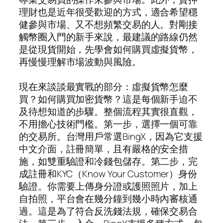
理財也是近年很受歡迎的方式，適合希望穩
健參與市場、又不想頻繁交易的人。對剛接
觸幣圈入門的新手來說，最建議的路線仍然
是從現貨開始，先學會如何購買虛擬貨幣，
再慢慢理解市場波動與風險。
現在來談談最實戰的部分：虛擬貨幣怎麼
買？如何購買加密貨幣？這是每個新手迫不
及待想知道的步驟。整個流程其實很直觀，
不用擔心技術門檻。第一步，選擇一個可靠
的交易所。台灣用戶常選BingX，因為它支援
中文介面，註冊簡單，且有嚴格的安全措
施，如雙重驗證和冷錢包儲存。第二步，完
成註冊和KYC（Know Your Customer）身份
驗證。你需要上傳身分證或護照照片，加上
自拍照，平台會在幾分鐘到幾小時內審核通
過。這是為了符合反洗錢法規，確保交易合