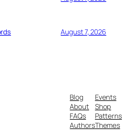
ords
August 7, 2026
Blog
Events
About
Shop
FAQs
Patterns
Authors
Themes