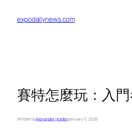
Skip
to
expodailynews.com
content
賽特怎麼玩：入門
Written by
Alexander Holden
January 11, 2026