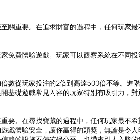
樣至關重要。在追求財富的過程中，任何玩家最
玩家免費體驗遊戲。玩家可以觀察系統在不同投
。
倍數從玩家投注的2倍到高達500倍不等。進
避開基礎遊戲常見內容的玩家特別有吸引力，對
樣重要。在尋找寶藏的過程中，任何玩家最不希
戲體驗安全，讓你贏得的頭獎，無論是令人印象深
得信賴的設施不僅確保公平，也帶來引人入勝的