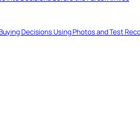
 Buying Decisions Using Photos and Test Rec