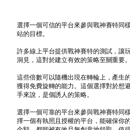
選擇一個可信的平台來參與戰神賽特同
站的目標。
許多線上平台提供戰神賽特的測試，讓
洞見，這對於建立有效的策略至關重要
這些倍數可以隨機出現在轉輪上，產生的
獲得免費旋轉的能力。這個選擇對於想
手來說，是個誘人的策略。
選擇一個可靠的平台來參與戰神賽特同
擇一個有執照且授權的平台，能確保你的遊
金額，都能被有效且無創意地領取。值