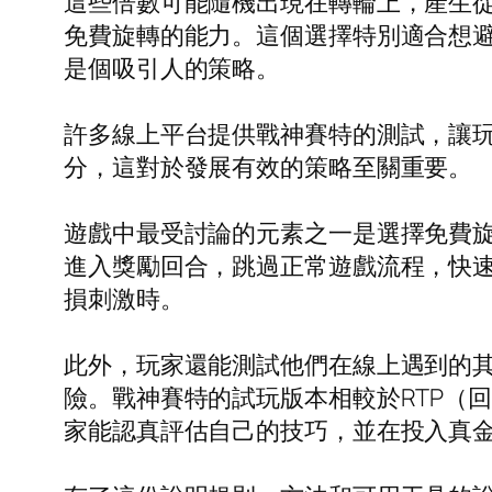
這些倍數可能隨機出現在轉輪上，產生從
免費旋轉的能力。這個選擇特別適合想
是個吸引人的策略。
許多線上平台提供戰神賽特的測試，讓
分，這對於發展有效的策略至關重要。
遊戲中最受討論的元素之一是選擇免費旋
進入獎勵回合，跳過正常遊戲流程，快
損刺激時。
此外，玩家還能測試他們在線上遇到的
險。戰神賽特的試玩版本相較於RTP（
家能認真評估自己的技巧，並在投入真