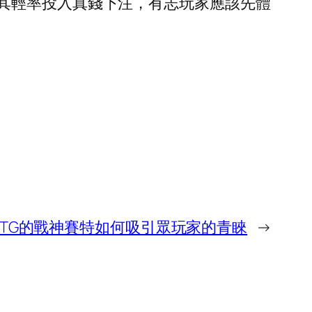
其輕率投入真錢下注，有志玩家應該先體
ATG的戰神賽特如何吸引眾玩家的青睞
→