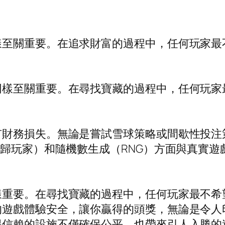
樣至關重要。在追求財富的過程中，任何玩家最
同樣至關重要。在尋找寶藏的過程中，任何玩家
有財務損失。無論是嘗試雪球策略或間歇性投注
回歸玩家）和隨機數生成（RNG）方面與真實
樣重要。在尋找寶藏的過程中，任何玩家最不希
戲體驗安全，讓你贏得的頭獎，無論是令人印象深
得信賴的設施不僅確保公平，也帶來引人入勝的