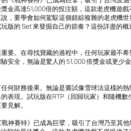
G 的《戰神賽特》已成為巨擘，吸引了台灣及
獎金高達51,000倍的投注額，這款老虎機遊
來說，要學會如何駕馭這個錯綜複雜的老虎機世
玩版的 Set 來發掘自己的節奏？這份詳盡的
樣重要。在尋找寶藏的過程中，任何玩家最不希
安全，無論是驚人的 51,000 倍獎金或更
有任何財務後果。無論是嘗試像雪球法這樣的熱
的表現。試玩版在RTP（回歸玩家）和隨機數
重要見解。
的《戰神賽特》已成為巨擘，吸引了台灣乃至其