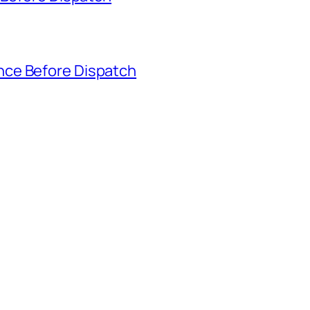
ce Before Dispatch