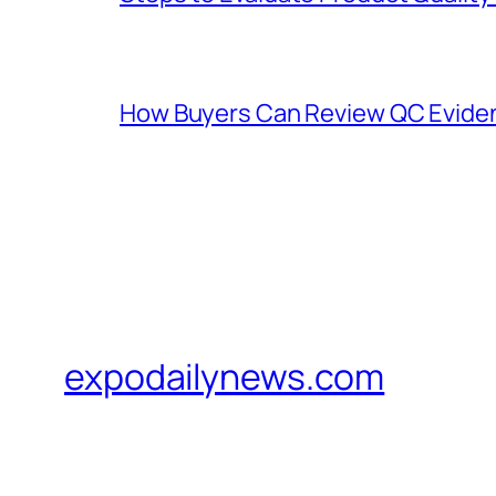
How Buyers Can Review QC Eviden
expodailynews.com