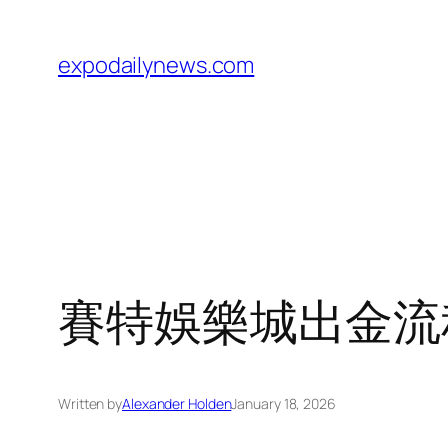
Skip
to
expodailynews.com
content
賽特娛樂城出金流
Written by
Alexander Holden
January 18, 2026