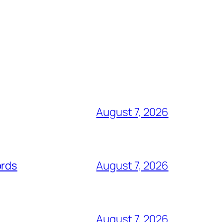
August 7, 2026
ords
August 7, 2026
August 7, 2026