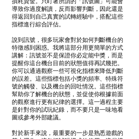
損耗資金。只盯著所謂的「訊號圖」可能會
導致你過度解讀，反而影響判斷，因此還是
得返回到自己真實的試轉經驗中，搭配這些
指標進行綜合評估。
說到訊號，很多玩家會對於如何判斷機台的
特徵感到困惑。我將這部分用更簡單的方式
講解：訊號並不是保證你必定能中獎，而是
提醒你這台機台目前的狀態值得再試幾把。
你可以通過觀察一些可視化指標來降低判斷
的誤差。這些指標包括小獎的頻率、特殊符
號的觸發、以及機台的回吐情況。這些指標
幫助你了解機台的狀態，並促使你根據前面
的觀察進行更有紀律的選擇。這一過程主要
是針對你的試玩紀錄，而不要只是一味地看
圖或參考外部建議。
對於新手來說，最重要的一步是熟悉遊戲的