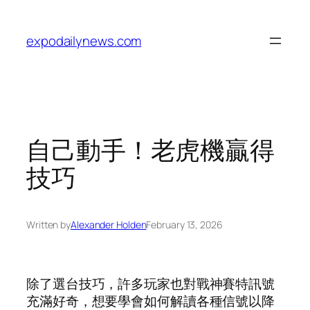
Skip
to
expodailynews.com
content
自己動手！老虎機贏得
技巧
Written by
Alexander Holden
February 13, 2026
除了選台技巧，許多玩家也對戰神賽特訊號
充滿好奇，想要學會如何解讀各種信號以降