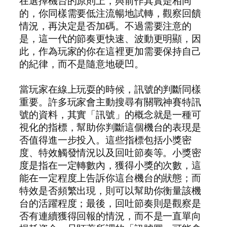
在選擇機台的原則上，與前作其實是相同
的，你同樣需要低注流暢地試轉，觀察回饋
情況，再決定是否加碼。不過需要注意的
是，這一代的節奏更快速、波動更明顯，因
此，作為玩家的你在這裡更加需要保持自己
的紀律，而不是隨意地硬凹。
當玩家在線上玩耍的時候，訊號的判斷同樣
重要。許多玩家會主動搜尋有關戰神賽特訊
號的資料，其實「訊號」的概念就是一種可
視化的指標，幫助你判斷這個機台的表現是
否值得進一步投入。這些指標包括小獎密
度、特效觸發情況以及回吐節奏等。小獎密
度是指在一定轉數內，獲得小獎的次數，這
能在一定程度上告訴你這台機台的狀態；而
特效是否頻繁出現，則可以幫助你衡量該機
台的活躍程度；最後，回吐節奏則是觀察是
否有連續獲得回報的情況，而不是一直單向