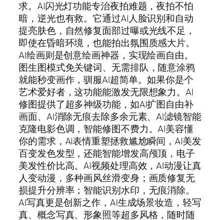
求。AI闪光灯功能专治夜拍难题，夜拍不怕
暗，逆光也有救。它通过AI人脸识别和自动
提亮肤色，自然修复面部过曝或光线不足，
即使在昏暗环境，也能拍出氛围质感大片。
AI绘画则是创意绘画神器，实现绘画自由。
图生图模式免关键词、无需排队，随意涂鸦
就能秒变画作，驯服AI超简单。如果你是个
艺术爱好者，这功能能激发无限想象力。AI
修图提供了超多神级功能，如AI扩图自由补
画面、AI消除无痕去除多余元素、AI滤镜智能
克隆电影色调，智能修图不费力。AI美容懂
你的需求，AI表情重塑拯救尴尬瞬间，AI美发
百变发色发型，还能智能增发高颅顶，电子
美发性价比高。AI视频处理高效，AI动漫让真
人变动漫，多种画风丝滑变身；画质修复无
损提升分辨率；智能识别水印，无痕消除。
AI写真更是创新之作，AI生成场景妆造，轻写
真、概念写真、形象照等超多风格，随时随