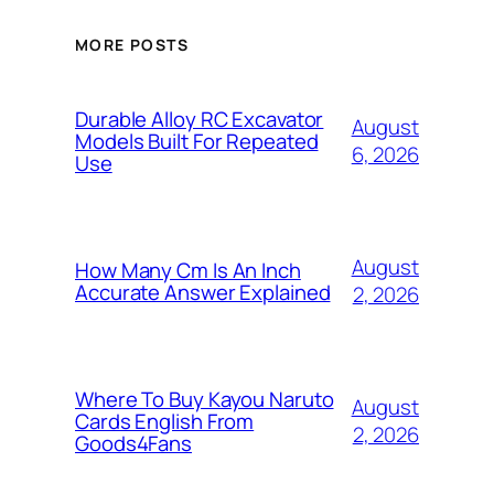
MORE POSTS
Durable Alloy RC Excavator
August
Models Built For Repeated
6, 2026
Use
August
How Many Cm Is An Inch
Accurate Answer Explained
2, 2026
Where To Buy Kayou Naruto
August
Cards English From
2, 2026
Goods4Fans