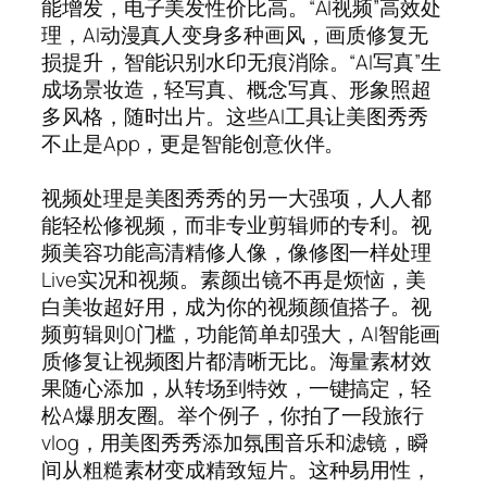
能增发，电子美发性价比高。“AI视频”高效处
理，AI动漫真人变身多种画风，画质修复无
损提升，智能识别水印无痕消除。“AI写真”生
成场景妆造，轻写真、概念写真、形象照超
多风格，随时出片。这些AI工具让美图秀秀
不止是App，更是智能创意伙伴。
视频处理是美图秀秀的另一大强项，人人都
能轻松修视频，而非专业剪辑师的专利。视
频美容功能高清精修人像，像修图一样处理
Live实况和视频。素颜出镜不再是烦恼，美
白美妆超好用，成为你的视频颜值搭子。视
频剪辑则0门槛，功能简单却强大，AI智能画
质修复让视频图片都清晰无比。海量素材效
果随心添加，从转场到特效，一键搞定，轻
松A爆朋友圈。举个例子，你拍了一段旅行
vlog，用美图秀秀添加氛围音乐和滤镜，瞬
间从粗糙素材变成精致短片。这种易用性，