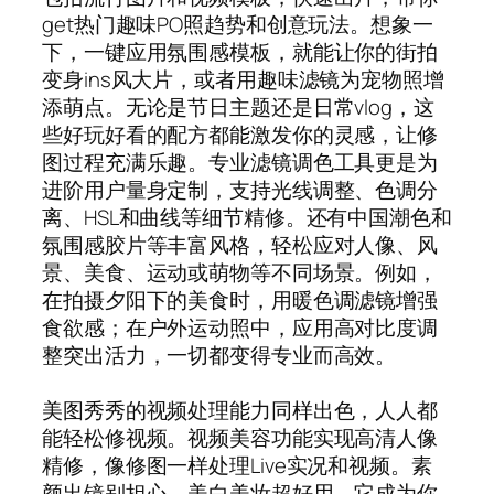
get热门趣味PO照趋势和创意玩法。想象一
下，一键应用氛围感模板，就能让你的街拍
变身ins风大片，或者用趣味滤镜为宠物照增
添萌点。无论是节日主题还是日常vlog，这
些好玩好看的配方都能激发你的灵感，让修
图过程充满乐趣。专业滤镜调色工具更是为
进阶用户量身定制，支持光线调整、色调分
离、HSL和曲线等细节精修。还有中国潮色和
氛围感胶片等丰富风格，轻松应对人像、风
景、美食、运动或萌物等不同场景。例如，
在拍摄夕阳下的美食时，用暖色调滤镜增强
食欲感；在户外运动照中，应用高对比度调
整突出活力，一切都变得专业而高效。
美图秀秀的视频处理能力同样出色，人人都
能轻松修视频。视频美容功能实现高清人像
精修，像修图一样处理Live实况和视频。素
颜出镜别担心，美白美妆超好用，它成为你