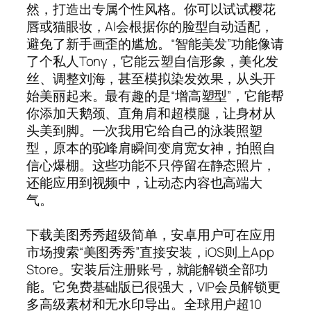
然，打造出专属个性风格。你可以试试樱花
唇或猫眼妆，AI会根据你的脸型自动适配，
避免了新手画歪的尴尬。“智能美发”功能像请
了个私人Tony，它能云塑自信形象，美化发
丝、调整刘海，甚至模拟染发效果，从头开
始美丽起来。最有趣的是“增高塑型”，它能帮
你添加天鹅颈、直角肩和超模腿，让身材从
头美到脚。一次我用它给自己的泳装照塑
型，原本的驼峰肩瞬间变肩宽女神，拍照自
信心爆棚。这些功能不只停留在静态照片，
还能应用到视频中，让动态内容也高端大
气。
下载美图秀秀超级简单，安卓用户可在应用
市场搜索“美图秀秀”直接安装，iOS则上App
Store。安装后注册账号，就能解锁全部功
能。它免费基础版已很强大，VIP会员解锁更
多高级素材和无水印导出。全球用户超10