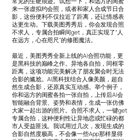
常见的生硬痕迹。试想一下，和远方的闺蜜
来一张虚拟约会照，或者和家人合成节日合
影，这份便利不仅拉近了距离，还让情感表
达更生动。下载美图秀秀后，你会发现合照
不求人，专属合拍瞬间get，真正实现了“人
在远方，心在咫尺”的修图魔法。
最近，美图秀秀全新上线的AI合照功能，更
是黑科技的巅峰之作。异地各自拍，同框零
距离，这项功能完美解决了朋友聚会时无法
合影的尴尬。AI黑科技结合人像美颜，超自
然生成合影，还原真实互动感。举个例子，
你和远方的闺蜜各拍一张自拍，上传后AI会
智能融合背景、姿势和表情，生成一张仿佛
大家一起出游的照片。合照不求人，一键get
专属合拍，这种便利性让异地恋或忙碌的都
市人受益匪浅。我试用过几次，发现生成的
合影自然度极高，不会像一些App那样显得