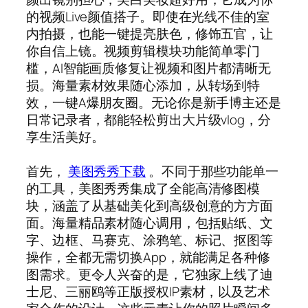
的视频Live颜值搭子。即使在光线不佳的室
内拍摄，也能一键提亮肤色，修饰五官，让
你自信上镜。视频剪辑模块功能简单零门
槛，AI智能画质修复让视频和图片都清晰无
损。海量素材效果随心添加，从转场到特
效，一键A爆朋友圈。无论你是新手博主还是
日常记录者，都能轻松剪出大片级vlog，分
享生活美好。
首先，
美图秀秀下载
。不同于那些功能单一
的工具，美图秀秀集成了全能高清修图模
块，涵盖了从基础美化到高级创意的方方面
面。海量精品素材随心调用，包括贴纸、文
字、边框、马赛克、涂鸦笔、标记、抠图等
操作，全都无需切换App，就能满足各种修
图需求。更令人兴奋的是，它独家上线了迪
士尼、三丽鸥等正版授权IP素材，以及艺术