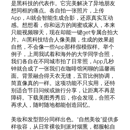
是黑科技的代表作。它完美解决了异地朋友
想同框的痛点。各自拍一张照片，上传
App，AI就会智能生成合影，还原真实互动
感。想想看，你和远方的闺蜜或家人，本来
只能视频聊天，现在却能一键get专属合拍大
片。AI黑科技结合人像美颜，生成的效果超
自然，不会像一些App那样假模假样。举个
例子，上周我试着和海外的大学同学合照，
我们各自在不同城市拍了日常照，App几秒
钟就合成了一张我们在咖啡馆闲聊的温馨画
面。背景融合得天衣无缝，五官比例协调，
简直像真的一样。这项功能不只实用，还特
别适合节日问候或旅行分享，让距离不再是
障碍。下载美图秀秀后，你会发现，合照不
再求人，随时随地都能创造回忆。
美妆和发型部分同样出色。“自然美妆”提供多
样妆容，从日常裸妆到派对烟熏，都服帖自