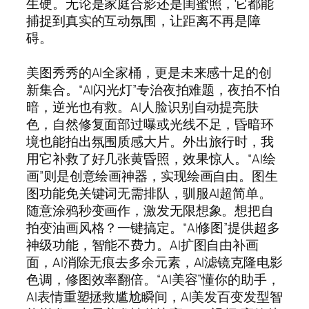
生硬。无论是家庭合影还是闺蜜照，它都能
捕捉到真实的互动氛围，让距离不再是障
碍。
美图秀秀的AI全家桶，更是未来感十足的创
新集合。“AI闪光灯”专治夜拍难题，夜拍不怕
暗，逆光也有救。AI人脸识别自动提亮肤
色，自然修复面部过曝或光线不足，昏暗环
境也能拍出氛围质感大片。外出旅行时，我
用它补救了好几张黄昏照，效果惊人。“AI绘
画”则是创意绘画神器，实现绘画自由。图生
图功能免关键词无需排队，驯服AI超简单。
随意涂鸦秒变画作，激发无限想象。想把自
拍变油画风格？一键搞定。“AI修图”提供超多
神级功能，智能不费力。AI扩图自由补画
面，AI消除无痕去多余元素，AI滤镜克隆电影
色调，修图效率翻倍。“AI美容”懂你的助手，
AI表情重塑拯救尴尬瞬间，AI美发百变发型智