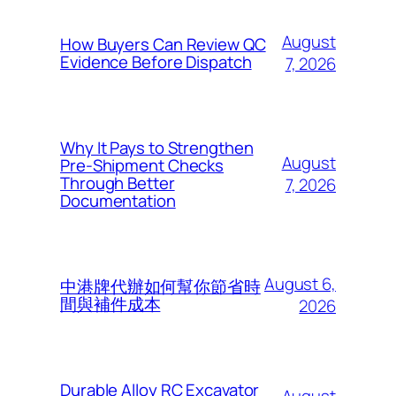
August
How Buyers Can Review QC
Evidence Before Dispatch
7, 2026
Why It Pays to Strengthen
August
Pre-Shipment Checks
Through Better
7, 2026
Documentation
August 6,
中港牌代辦如何幫你節省時
間與補件成本
2026
Durable Alloy RC Excavator