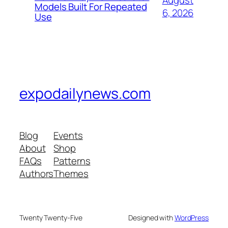
August
Models Built For Repeated
6, 2026
Use
expodailynews.com
Blog
Events
About
Shop
FAQs
Patterns
Authors
Themes
Twenty Twenty-Five
Designed with
WordPress