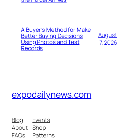
A Buyer’s Method for Make
August
Better Buying Decisions
Using Photos and Test
7, 2026
Records
expodailynews.com
Blog
Events
About
Shop
FAQs
Patterns