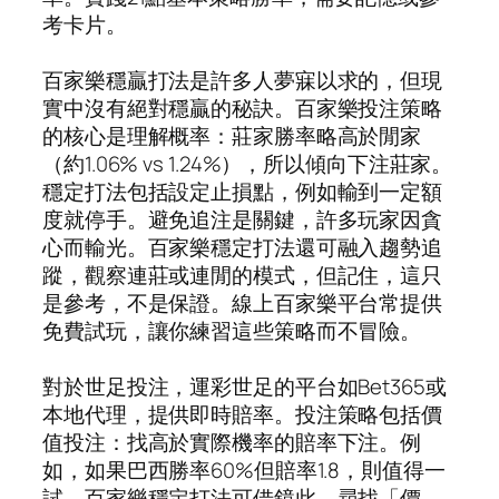
考卡片。
百家樂穩贏打法是許多人夢寐以求的，但現
實中沒有絕對穩贏的秘訣。百家樂投注策略
的核心是理解概率：莊家勝率略高於閒家
（約1.06% vs 1.24%），所以傾向下注莊家。
穩定打法包括設定止損點，例如輸到一定額
度就停手。避免追注是關鍵，許多玩家因貪
心而輸光。百家樂穩定打法還可融入趨勢追
蹤，觀察連莊或連閒的模式，但記住，這只
是參考，不是保證。線上百家樂平台常提供
免費試玩，讓你練習這些策略而不冒險。
對於世足投注，運彩世足的平台如Bet365或
本地代理，提供即時賠率。投注策略包括價
值投注：找高於實際機率的賠率下注。例
如，如果巴西勝率60%但賠率1.8，則值得一
試。百家樂穩定打法可借鏡此，尋找「價