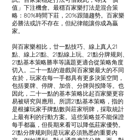
值」下注機會。最穩百家樂打法是混合策
略：80%時間下莊，20%跟隨趨勢。百家樂
必勝法或許不存在，但紀律能讓你成為贏
家。
與百家樂相比，廿一點技巧、線上真人21
點、線上21點、21點線上玩、21點分牌规则、
21點基本策略勝率等議題更適合從策略角度
切入。二十一點的遊戲與百家樂最大的不同
在於，玩家在每一手都具有更多決策空間，
包括要牌、停牌、加倍、分牌與投降等。也
因此，二十一點的基本策略比起百家樂更容
易被研究與應用。所謂21點基本策略，指的
是根據玩家手牌點數與莊家明牌，採取統計
上最有利的行動方案。這些策略並不能保證
每手都贏，但長期來看可以降低莊家優勢。
21點分牌规则則是玩家必須熟悉的重要內