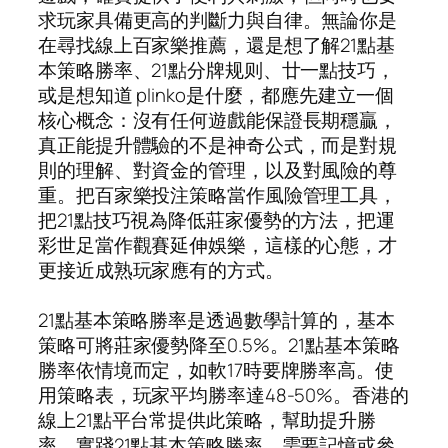
求玩家具備更高的判斷力與自律。無論你是
在尋找線上百家樂推薦，還是想了解21點基
本策略勝率、21點分牌规则、廿一點技巧，
或是想知道 plinko是什麼，都應先建立一個
核心概念：沒有任何遊戲能保證長期穩贏，
真正能提升體驗的不是神奇公式，而是對規
則的理解、對資金的管理，以及對風險的尊
重。把百家樂投注策略當作風險管理工具，
把21點技巧視為降低莊家優勢的方法，把運
彩世足當作觀賽延伸娛樂，這樣的心態，才
更接近成熟玩家應有的方式。
21點基本策略勝率是透過數學計算的，基本
策略可將莊家優勢降至0.5%。21點基本策略
勝率依情境而定，如軟17時要牌勝率高。使
用策略表，玩家平均勝率達48-50%。香港的
線上21點平台常提供此策略，幫助提升勝
率。實踐21點基本策略勝率，需要記憶或參