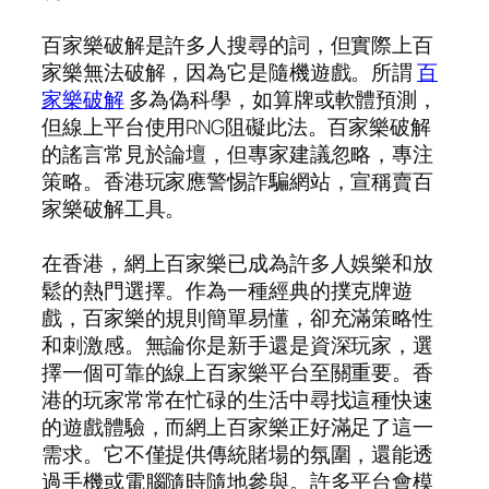
百家樂破解是許多人搜尋的詞，但實際上百
家樂無法破解，因為它是隨機遊戲。所謂
百
家樂破解
多為偽科學，如算牌或軟體預測，
但線上平台使用RNG阻礙此法。百家樂破解
的謠言常見於論壇，但專家建議忽略，專注
策略。香港玩家應警惕詐騙網站，宣稱賣百
家樂破解工具。
在香港，網上百家樂已成為許多人娛樂和放
鬆的熱門選擇。作為一種經典的撲克牌遊
戲，百家樂的規則簡單易懂，卻充滿策略性
和刺激感。無論你是新手還是資深玩家，選
擇一個可靠的線上百家樂平台至關重要。香
港的玩家常常在忙碌的生活中尋找這種快速
的遊戲體驗，而網上百家樂正好滿足了這一
需求。它不僅提供傳統賭場的氛圍，還能透
過手機或電腦隨時隨地參與。許多平台會模