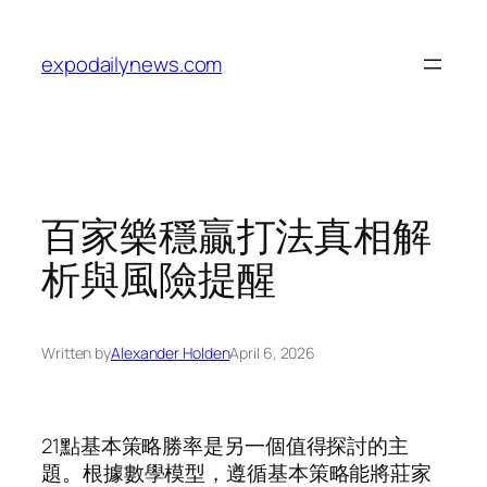
Skip
to
expodailynews.com
content
百家樂穩贏打法真相解
析與風險提醒
Written by
Alexander Holden
April 6, 2026
21點基本策略勝率是另一個值得探討的主
題。根據數學模型，遵循基本策略能將莊家