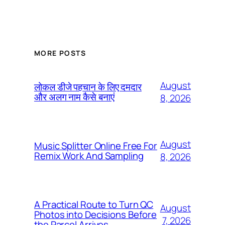
MORE POSTS
August
लोकल डीजे पहचान के लिए दमदार
और अलग नाम कैसे बनाएं
8, 2026
August
Music Splitter Online Free For
Remix Work And Sampling
8, 2026
A Practical Route to Turn QC
August
Photos into Decisions Before
7, 2026
the Parcel Arrives