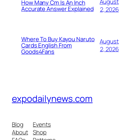
August
How Many Cm Is An Inch
Accurate Answer Explained
2, 2026
Where To Buy Kayou Naruto
August
Cards English From
2, 2026
Goods4Fans
expodailynews.com
Blog
Events
About
Shop
FAQs
Patterns