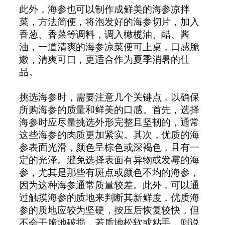
此外，海参也可以制作成鲜美的海参凉拌
菜，方法简便，将泡发好的海参切片，加入
香葱、香菜等调料，调入橄榄油、醋、酱
油，一道清爽的海参凉菜便可上桌，口感脆
嫩，清爽可口，更适合作为夏季消暑的佳
品。
挑选海参时，需要注意几个关键点，以确保
所购海参的质量和鲜美的口感。首先，选择
海参时应尽量挑选外形完整且坚韧的，通常
这些海参的肉质更加紧实。其次，优质的海
参表面光滑，颜色呈棕色或深褐色，且有一
定的光泽。避免选择表面有异物或发霉的海
参，尤其是那些有斑点或颜色不均的海参，
因为这种海参通常质量较差。此外，可以通
过触摸海参的质地来判断其新鲜度，优质海
参的质地应较为坚硬，按压后恢复较快，但
不会干脆地破损，若质地松软或粘手，则说