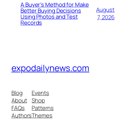
A Buyer’s Method for Make
August
Better Buying Decisions
Using Photos and Test
7, 2026
Records
expodailynews.com
Blog
Events
About
Shop
FAQs
Patterns
Authors
Themes