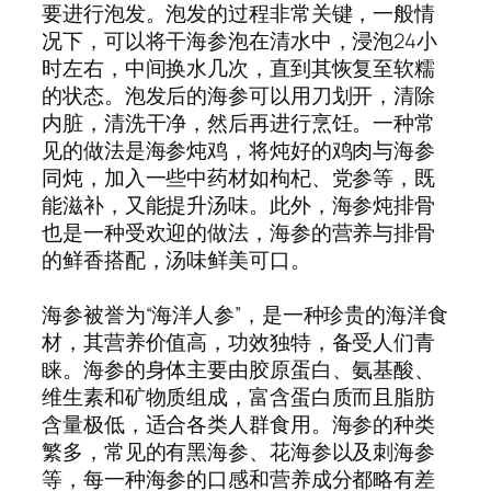
要进行泡发。泡发的过程非常关键，一般情
况下，可以将干海参泡在清水中，浸泡24小
时左右，中间换水几次，直到其恢复至软糯
的状态。泡发后的海参可以用刀划开，清除
内脏，清洗干净，然后再进行烹饪。一种常
见的做法是海参炖鸡，将炖好的鸡肉与海参
同炖，加入一些中药材如枸杞、党参等，既
能滋补，又能提升汤味。此外，海参炖排骨
也是一种受欢迎的做法，海参的营养与排骨
的鲜香搭配，汤味鲜美可口。
海参被誉为“海洋人参”，是一种珍贵的海洋食
材，其营养价值高，功效独特，备受人们青
睐。海参的身体主要由胶原蛋白、氨基酸、
维生素和矿物质组成，富含蛋白质而且脂肪
含量极低，适合各类人群食用。海参的种类
繁多，常见的有黑海参、花海参以及刺海参
等，每一种海参的口感和营养成分都略有差