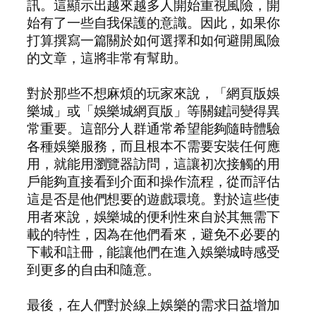
訊。這顯示出越來越多人開始重視風險，開
始有了一些自我保護的意識。因此，如果你
打算撰寫一篇關於如何選擇和如何避開風險
的文章，這將非常有幫助。
對於那些不想麻煩的玩家來說，「網頁版娛
樂城」或「娛樂城網頁版」等關鍵詞變得異
常重要。這部分人群通常希望能夠隨時體驗
各種娛樂服務，而且根本不需要安裝任何應
用，就能用瀏覽器訪問，這讓初次接觸的用
戶能夠直接看到介面和操作流程，從而評估
這是否是他們想要的遊戲環境。對於這些使
用者來說，娛樂城的便利性來自於其無需下
載的特性，因為在他們看來，避免不必要的
下載和註冊，能讓他們在進入娛樂城時感受
到更多的自由和隨意。
最後，在人們對於線上娛樂的需求日益增加