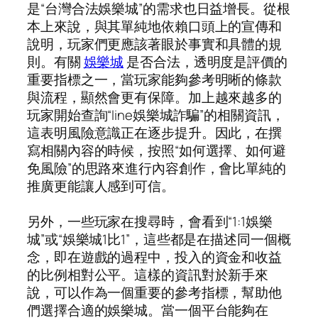
是“台灣合法娛樂城”的需求也日益增長。從根
本上來說，與其單純地依賴口頭上的宣傳和
說明，玩家們更應該著眼於事實和具體的規
則。有關
娛樂城
是否合法，透明度是評價的
重要指標之一，當玩家能夠參考明晰的條款
與流程，顯然會更有保障。加上越來越多的
玩家開始查詢“line娛樂城詐騙”的相關資訊，
這表明風險意識正在逐步提升。因此，在撰
寫相關內容的時候，按照“如何選擇、如何避
免風險”的思路來進行內容創作，會比單純的
推廣更能讓人感到可信。
另外，一些玩家在搜尋時，會看到“1:1娛樂
城”或“娛樂城1比1”，這些都是在描述同一個概
念，即在遊戲的過程中，投入的資金和收益
的比例相對公平。這樣的資訊對於新手來
說，可以作為一個重要的參考指標，幫助他
們選擇合適的娛樂城。當一個平台能夠在