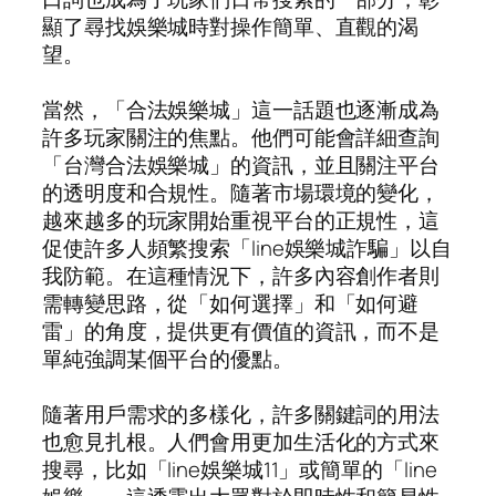
顯了尋找娛樂城時對操作簡單、直觀的渴
望。
當然，「合法娛樂城」這一話題也逐漸成為
許多玩家關注的焦點。他們可能會詳細查詢
「台灣合法娛樂城」的資訊，並且關注平台
的透明度和合規性。隨著市場環境的變化，
越來越多的玩家開始重視平台的正規性，這
促使許多人頻繁搜索「line娛樂城詐騙」以自
我防範。在這種情況下，許多內容創作者則
需轉變思路，從「如何選擇」和「如何避
雷」的角度，提供更有價值的資訊，而不是
單純強調某個平台的優點。
隨著用戶需求的多樣化，許多關鍵詞的用法
也愈見扎根。人們會用更加生活化的方式來
搜尋，比如「line娛樂城11」或簡單的「line