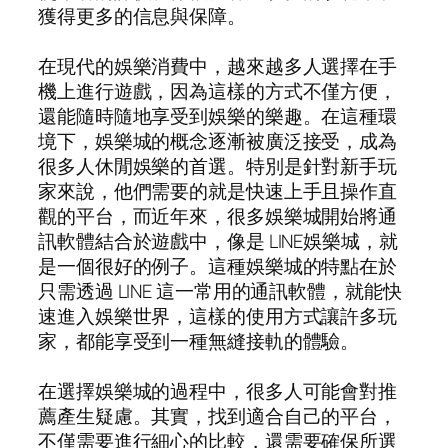
獲得更多的信息與保障。
在現代的娛樂消費中，越來越多人選擇在手
機上進行遊戲，因為這樣的方式不僅方便，
還能隨時隨地享受到娛樂的樂趣。在這種環
境下，娛樂城的概念逐漸被廣泛接受，成為
很多人休閒娛樂的首選。特別是針對新手玩
家來說，他們需要的就是快速上手且操作直
觀的平台，而近年來，很多娛樂城開始將通
訊軟體結合於遊戲中，像是 LINE娛樂城，就
是一個很好的例子。這種娛樂城的特點在於
只需透過 LINE 這一常用的通訊軟體，就能快
速進入娛樂世界，這樣的使用方式讓許多玩
家，都能享受到一種無縫接軌的體驗。
在選擇娛樂城的過程中，很多人可能會對推
薦產生疑慮。其實，找到適合自己的平台，
不僅需要進行細心的比較，還需要確保所選