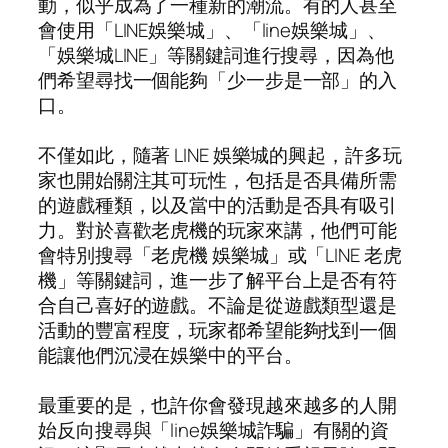
動，似乎成為了一種新的潮流。有的人甚至
會使用「LINE娛樂城」、「line娛樂城」、
「娛樂城LINE」等關鍵詞進行搜尋，因為他
們希望尋找一個能夠「少一步是一部」的入
口。
不僅如此，隨著 LINE 娛樂城的興起，許多玩
家也開始關注其可玩性，包括是否具備所需
的遊戲種類，以及當中的活動是否具有吸引
力。對於喜歡老虎機的玩家來講，他們可能
會特別搜尋「老虎機 娛樂城」或「LINE 老虎
機」等關鍵詞，進一步了解平台上是否有符
合自己喜好的遊戲。不論是從遊戲類型還是
活動的豐富程度，玩家都希望能夠找到一個
能讓他們沉浸在娛樂中的平台。
最重要的是，也許你會發現越來越多的人開
始反向搜尋與「line娛樂城詐騙」有關的資