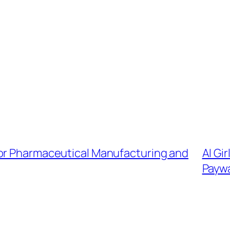
for Pharmaceutical Manufacturing and
AI Gi
Paywa