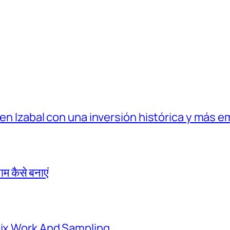
 en Izabal con una inversión histórica y más e
 कैसे बनाएं
mix Work And Sampling