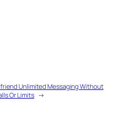
rlfriend Unlimited Messaging Without
lls Or Limits
→