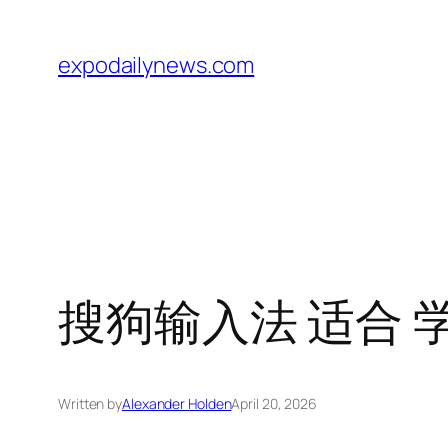
Skip
to
expodailynews.com
content
搜狗输入法 适合 学
Written by
Alexander Holden
April 20, 2026