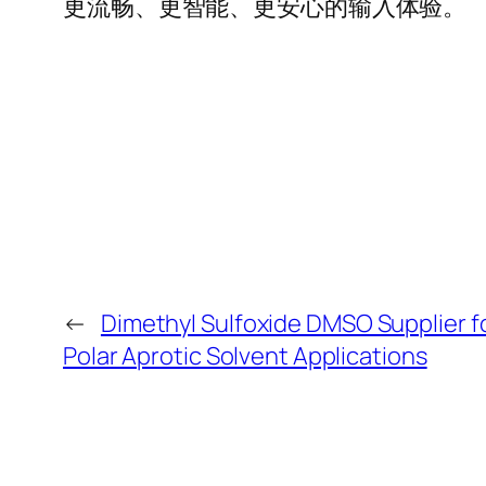
更流畅、更智能、更安心的输入体验。
←
Dimethyl Sulfoxide DMSO Supplier 
Polar Aprotic Solvent Applications