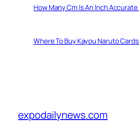
How Many Cm Is An Inch Accurate
Where To Buy Kayou Naruto Cards
expodailynews.com