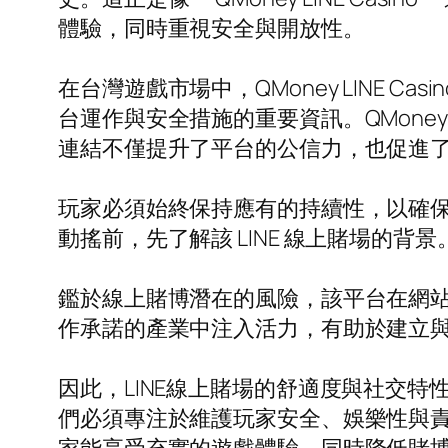
體驗，同時重視安全與開放性。
在台灣遊戲市場中，QMoney LINE
台運作與安全措施的重要資訊。QMone
連結不僅提升了平台的公信力，也促進
玩家必須始終保持應有的持續性，以確
動搖前，先了解該 LINE 線上賭場的背
鑑於線上賭博潛在的風險，該平台在網
作承諾的產業中注入活力，有助於建立
因此，LINE線上賭場的舒適度與社交特
們必須專注於維護玩家安全、娛樂性與責