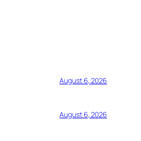
August 6, 2026
August 6, 2026