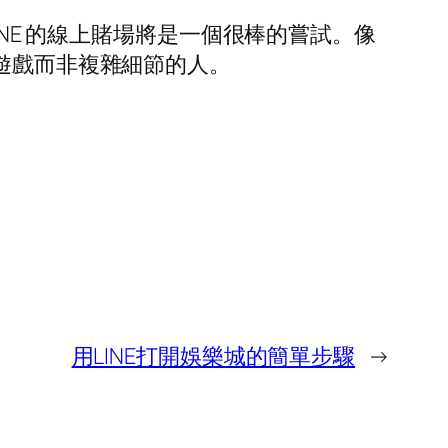
INE 的線上賭場將是一個很棒的嘗試。像
受遊戲而非複雜細節的人。
用LINE打開娛樂城的簡單步驟
→