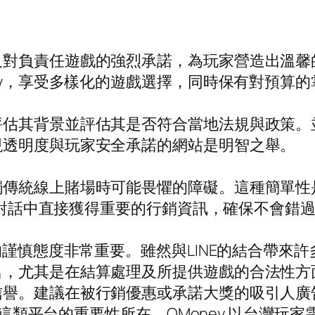
及對負責任遊戲的強烈承諾，為玩家營造出溫馨
ey，享受多樣化的遊戲選擇，同時保有對預算的
估其背景並評估其是否符合當地法規與政策。並
現透明度與玩家安全承諾的網站是明智之舉。
觸傳統線上賭場時可能畏懼的障礙。這種簡單性
E 對話中直接獲得重要的行銷資訊，確保不會錯
的謹慎態度非常重要。雖然與LINE的結合帶來
名，尤其是在結算處理及所提供遊戲的合法性方
譽。建議在被行銷優惠或承諾大獎的吸引人廣告引
asino ** 這類平台的重要性所在。QMoney 