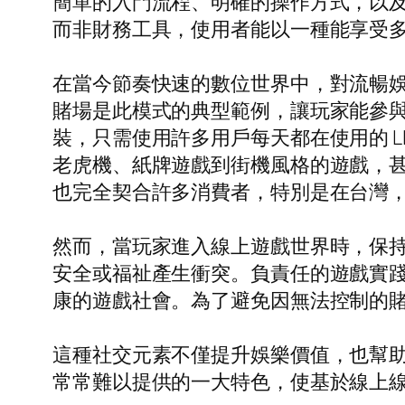
簡單的入門流程、明確的操作方式，以
而非財務工具，使用者能以一種能享受多元
在當今節奏快速的數位世界中，對流暢
賭場是此模式的典型範例，讓玩家能參
裝，只需使用許多用戶每天都在使用的 L
老虎機、紙牌遊戲到街機風格的遊戲，
也完全契合許多消費者，特別是在台灣
然而，當玩家進入線上遊戲世界時，保
安全或福祉產生衝突。負責任的遊戲實
康的遊戲社會。為了避免因無法控制的
這種社交元素不僅提升娛樂價值，也幫
常常難以提供的一大特色，使基於線上線