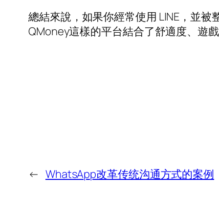
總結來說，如果你經常使用 LINE，並
QMoney這樣的平台結合了舒適度、
←
WhatsApp改革传统沟通方式的案例