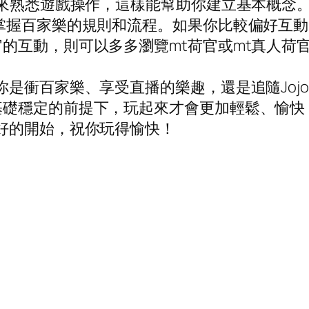
版來熟悉遊戲操作，這樣能幫助你建立基本概念
掌握百家樂的規則和流程。如果你比較偏好互動
的互動，則可以多多瀏覽mt荷官或mt真人荷
你是衝百家樂、享受直播的樂趣，還是追隨Joj
基礎穩定的前提下，玩起來才會更加輕鬆、愉快
好的開始，祝你玩得愉快！