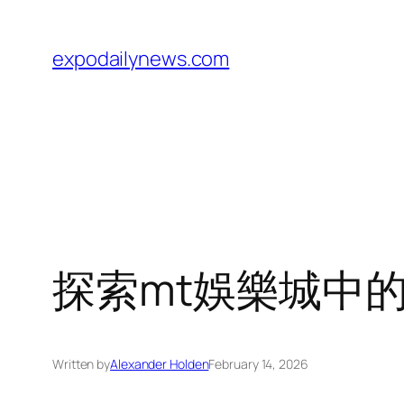
Skip
to
expodailynews.com
content
探索mt娛樂城中
Written by
Alexander Holden
February 14, 2026