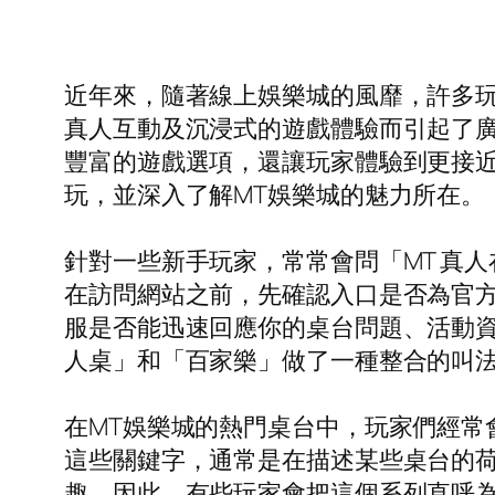
近年來，隨著線上娛樂城的風靡，許多
真人互動及沉浸式的遊戲體驗而引起了
豐富的遊戲選項，還讓玩家體驗到更接
玩，並深入了解MT娛樂城的魅力所在。
針對一些新手玩家，常常會問「MT 真
在訪問網站之前，先確認入口是否為官
服是否能迅速回應你的桌台問題、活動資
人桌」和「百家樂」做了一種整合的叫
在MT娛樂城的熱門桌台中，玩家們經常會提
這些關鍵字，通常是在描述某些桌台的
趣。因此，有些玩家會把這個系列直呼