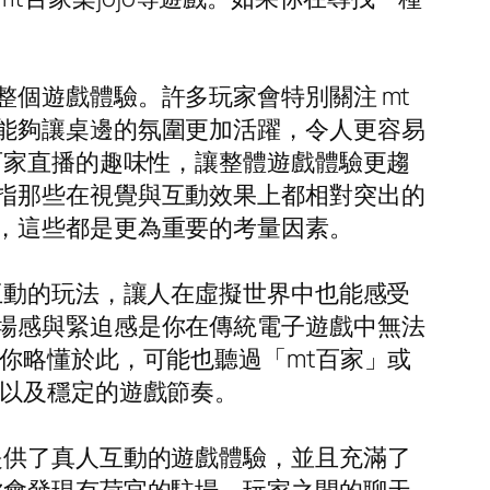
個遊戲體驗。許多玩家會特別關注 mt
能夠讓桌邊的氛圍更加活躍，令人更容易
百家直播的趣味性，讓整體遊戲體驗更趨
指那些在視覺與互動效果上都相對突出的
，這些都是更為重要的考量因素。
互動的玩法，讓人在虛擬世界中也能感受
場感與緊迫感是你在傳統電子遊戲中無法
你略懂於此，可能也聽過「mt百家」或
則以及穩定的遊戲節奏。
提供了真人互動的遊戲體驗，並且充滿了