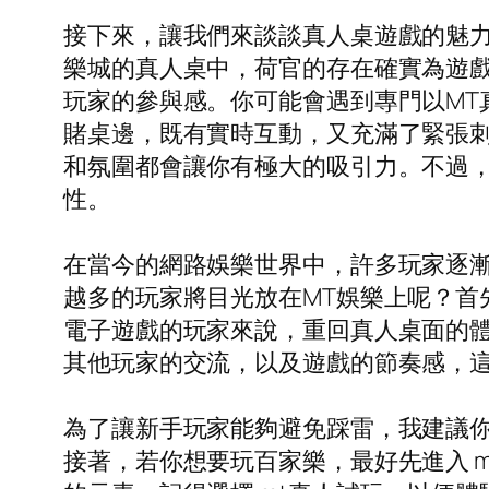
接下來，讓我們來談談真人桌遊戲的魅
樂城的真人桌中，荷官的存在確實為遊
玩家的參與感。你可能會遇到專門以M
賭桌邊，既有實時互動，又充滿了緊張
和氛圍都會讓你有極大的吸引力。不過
性。
在當今的網路娛樂世界中，許多玩家逐
越多的玩家將目光放在MT娛樂上呢？首
電子遊戲的玩家來說，重回真人桌面的
其他玩家的交流，以及遊戲的節奏感，
為了讓新手玩家能夠避免踩雷，我建議你
接著，若你想要玩百家樂，最好先進入 