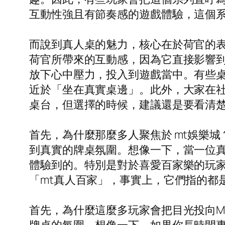
互動性強且有節奏感的遊戲體驗，這個
而說到真人桌的魅力，核心在於荷官的表
荷官所帶來的互動感，因為它直接影響
放下心中壓力，投入到遊戲當中。有些桌
近於「坐在真實桌邊」。此外，大家在
桌台，但選擇的時候，建議還是要看清
首先，為什麼那麼多人聚焦於 mt娛樂
到真實的牌桌氛圍。想像一下，當一位
體驗到的。特別是對於喜愛百家樂的玩家
「mt真人百家」，事實上，它們指的都
首先，為什麼這麼多玩家會把目光投向