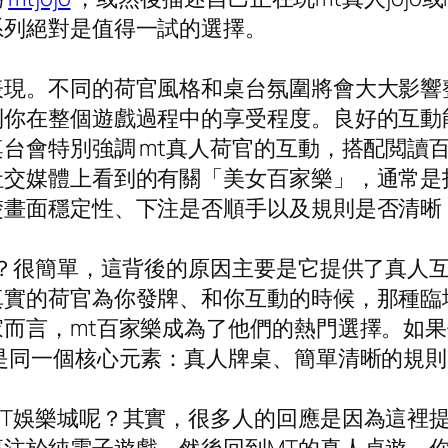
系列絕對是值得一試的選擇。
現。不同的荷官風格和桌台氛圍將會大大影響整
到你在整個遊戲過程中的享受程度。良好的互動
台會特別強調 mt真人荷官的互動，搭配閲讀
社交媒體上看到的有關「美女百家樂」，通常是
楚畫面穩定性、下注是否順手以及規則是否清晰
城？很簡單，這背後的原因主要是它提供了真人
真實的荷官為你發牌、和你互動的時候，那種臨
而言，mt百家樂成為了他們的熱門選擇。如果
是同一個核心元素：真人牌桌、簡單清晰的規
MT娛樂城呢？其實，很多人的回應是因為這裡