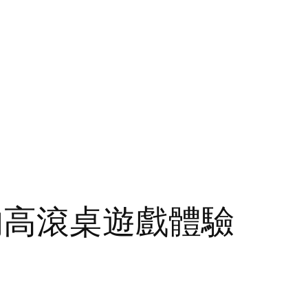
的高滾桌遊戲體驗