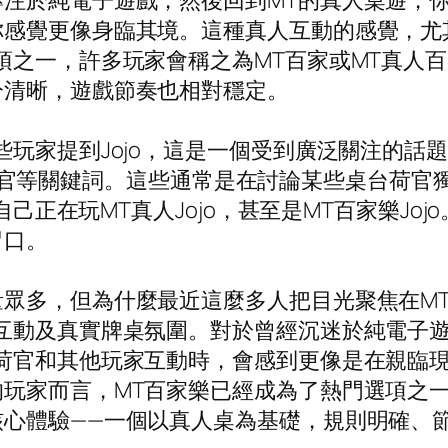
專注於純電子遊戲，然後回到MT的真人桌遊，
你感覺更像身臨其境。這種真人互動的感覺，尤
項之一，許多玩家會稱之為MT百家或MT真人
分清晰，遊戲節奏也相對穩定。
些玩家提到Jojo，這是一個受到廣泛關注的話
Jojo荷官等關鍵詞。這些通常是在討論某些桌台
說自己正在玩MT真人Jojo，甚至是MT百家樂J
胃口。
量眾多，但為什麼最近這麼多人把目光聚焦在M
互動及真實牌桌氛圍。對於曾經沉迷於純電子遊
與荷官和其他玩家互動時，會感到更像是在親臨
玩家而言，MT百家樂已經成為了熱門選項之一
核心體驗——一個以真人桌為基礎，規則明確、