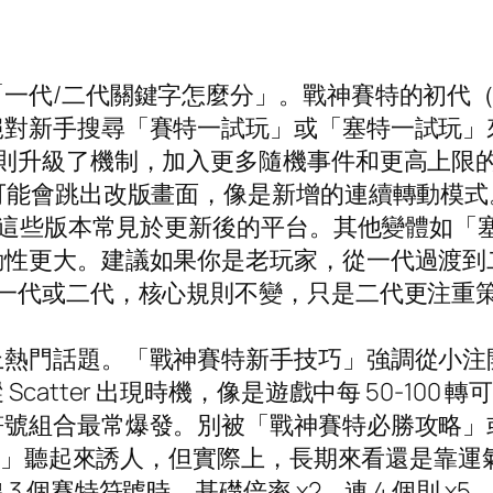
一代/二代關鍵字怎麼分」。戰神賽特的初代（
絕對新手搜尋「賽特一試玩」或「塞特一試玩」
）則升級了機制，加入更多隨機事件和更高上限
能會跳出改版畫面，像是新增的連續轉動模式。A
」，這些版本常見於更新後的平台。其他變體如「
動性更大。建議如果你是老玩家，從一代過渡到
論一代或二代，核心規則不變，只是二代更注重
門話題。「戰神賽特新手技巧」強調從小注開始，
catter 出現時機，像是遊戲中每 50-10
符號組合最常爆發。別被「戰神賽特必勝攻略」
特賺錢」聽起來誘人，但實際上，長期來看還是靠
 個賽特符號時，基礎倍率 x2，連 4 個則 x5