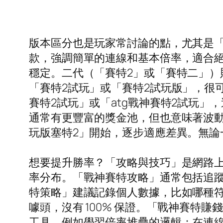
版本區分也是玩家常討論的點，尤其是「
款，強調簡單的連線和基本倍率，適合
穩定。二代（「賽特2」或「賽特二」
「賽特2試玩」或「賽特2試玩版」，很可
賽特2試玩」或「atg戰神賽特2試玩
通常有更豐富的獎金池，但也意味著波
玩版塞特2」開始，逐步適應差異。無
想要提升勝率？「攻略與技巧」是網路上熱
率分布。「戰神賽特攻略」通常包括追蹤 S
特策略」建議記錄個人數據，比如哪種
噱頭，沒有 100% 保證。「戰神賽
工具，例如學習倍率堆疊的邏輯：在連線 3