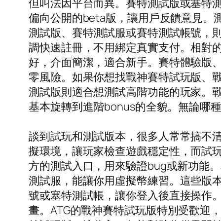
但叫法因平台而異。賽特測試版或塞特測
偏向公開的beta版，讓用戶反饋意見
測試版、賽特測試服或賽特測試帳號，
調快速註冊，不用綁定真實支付。相對
好，介面簡潔，適合新手。賽特體驗版
零風險。如果你想找戰神賽特試玩版、
測試版則適合想測試高階功能的玩家。戰神
基本旋轉到進階bonus的全貌。無論
談到試玩和測試版本，很多人常常搞不
擬環境，讓玩家檢查遊戲穩定性，而試
方的測試入口，用來驗證bug或新功能
測試服，能讓你用虛擬幣練習。這些版
號或塞特測試帳，讓你登入後直接操作
畫。ATG的戰神賽特試玩版特別受歡迎