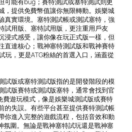
可能有bug；賽特測試或塞特測試則更
樂城，提供免費幣值讓你無限轉動。娛樂城
驗真實環境。塞特測試帳或測試塞特，強
特試用版、塞特試用版，更注重用戶友
沉浸式感受，讓你像在玩正式版一樣，但
往直達核心；戰神塞特測試版和戰神賽特
試玩，更是ATG粉絲的首選入口，涵蓋從
。
測試版或塞特測試版指的是開發階段的模
測試版賽特或測試版塞特，通常會找到官
免費遊玩模式，像是娛樂城測試版或賽特
前的失誤。有些平台甚至提供賽特測試帳
帶你進入完整的遊戲流程，包括音效和動
神氛圍。無論是戰神塞特試玩還是戰神塞