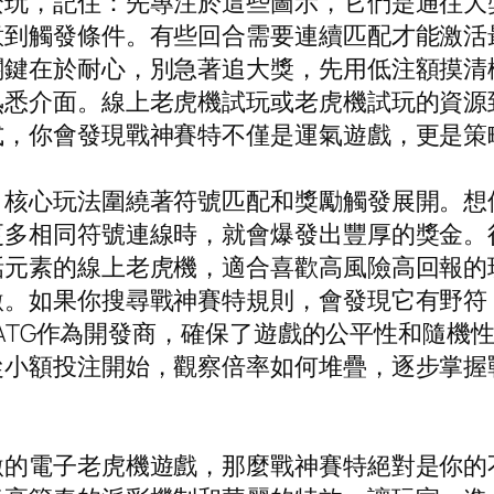
麼玩，記住：先專注於這些圖示，它們是通往大
意到觸發條件。有些回合需要連續匹配才能激活
鍵在於耐心，別急著追大獎，先用低注額摸清機
熟悉介面。線上老虎機試玩或老虎機試玩的資源
式，你會發現戰神賽特不僅是運氣遊戲，更是策
，核心玩法圍繞著符號匹配和獎勵觸發展開。想
更多相同符號連線時，就會爆發出豐厚的獎金。
話元素的線上老虎機，適合喜歡高風險高回報的
。如果你搜尋戰神賽特規則，會發現它有野符（
式。ATG作為開發商，確保了遊戲的公平性和隨
從小額投注開始，觀察倍率如何堆疊，逐步掌握
的電子老虎機遊戲，那麼戰神賽特絕對是你的不