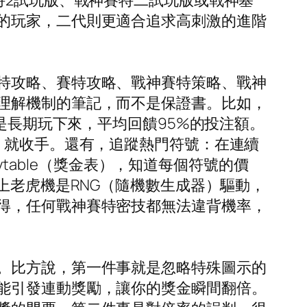
特2試玩版、戰神賽特二試玩版或戰神塞
的玩家，二代則更適合追求高刺激的進階
特攻略、賽特攻略、戰神賽特策略、戰神
理解機制的筆記，而不是保證書。比如，
是長期玩下來，平均回饋95%的投注額。
，就收手。還有，追蹤熱門符號：在連續
ytable（獎金表），知道每個符號的價
上老虎機是RNG（隨機數生成器）驅動，
得，任何戰神賽特密技都無法違背機率，
。比方說，第一件事就是忽略特殊圖示的
能引發連動獎勵，讓你的獎金瞬間翻倍。