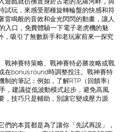
入遊戲就彷彿置身於古老的尼羅河畔，與
特試玩，來感受那種旋轉輪盤的快感和符
著雷鳴般的音效和金光閃閃的動畫，讓人
台的入口，免費體驗一下電子老虎機的魅
外，吸引了無數新手和老玩家前來一探究
、戰神賽特策略、戰神賽特必勝攻略或戰
onus round時調整投注。戰神賽特
制的筆記：例如，了解RTP（回饋率）
新手，建議從低波動模式起步，避免高風
要，技巧只是輔助，別讓它變成壓力源
它們的本質都是為了讓你「先試再說」，