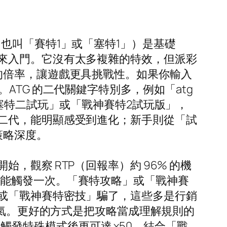
也叫「賽特1」或「塞特1」）是基礎
來入門。它沒有太多複雜的特效，但派彩
的倍率，讓遊戲更具挑戰性。如果你輸入
TG 的二代關鍵字特別多，例如「atg
塞特二試玩」或「戰神賽特2試玩版」，
二代，能明顯感受到進化；新手則從「試
策略深度。
觀察 RTP（回報率）約 96% 的機
0 轉可能觸發一次。「賽特攻略」或「戰神賽
或「戰神賽特密技」騙了，這些多是行銷
運氣。更好的方式是把攻略當成理解規則的
，觸發特殊模式後更可達 x50。結合「戰