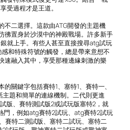
，享受過程才是王道。
不二選擇。這款由ATG開發的主題機
彷彿置身於沙漠中的神殿戰場。許多新手
銀就上手。有些人甚至直接搜尋atg試玩
動感和特殊符號的觸發，總是帶來意想不
快速融入其中，享受那種邊緣刺激的樂
的關鍵字包括賽特1、塞特1、賽特一、
話主題和簡單的連線機制。二代則更進
測試版、賽特測試版2或試玩版塞特2，就
，例如atg賽特2試玩、atg賽特2試玩
試、賽特二測試版、塞特二試玩、塞特二