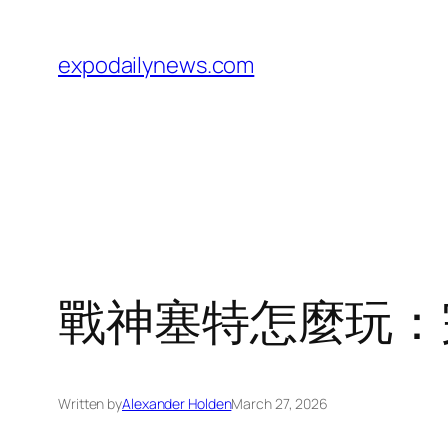
Skip
to
expodailynews.com
content
戰神塞特怎麼玩：
Written by
Alexander Holden
March 27, 2026