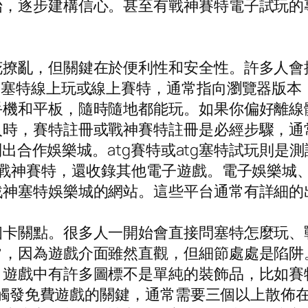
，逐步建構信心。甚至有戰神賽特電子試玩的專屬
花撩亂，但關鍵在於便利性和安全性。許多人會
。塞特線上玩或線上賽特，通常指向瀏覽器版本
機和平板，隨時隨地都能玩。如果你偏好離線體
入時，賽特註冊或戰神賽特註冊是必經步驟，通
會列出合作娛樂城。atg賽特或atg塞特試玩則是
有戰神賽特，還收錄其他電子遊戲。電子娛樂城
戰神塞特娛樂城的網站。這些平台通常有詳細的
個卡關點。很多人一開始會直接問塞特怎麼玩、
常，因為遊戲介面雖然直觀，但細節處處是陷阱
：遊戲中有許多圖標不是單純的裝飾品，比如賽
則是觸發免費遊戲的關鍵，通常需要三個以上散佈在