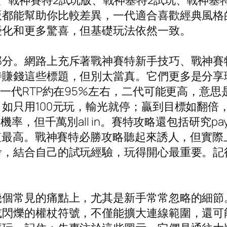
、戰神賽特2試玩版、戰神塞特2試玩、戰神塞
版都能幫助你比較差異，一代適合喜歡經典風格
優化和更多驚喜，但基礎玩法依然一致。
部分。網路上充斥著戰神賽特新手技巧、戰神賽
特賺錢這些標題，但別太當真。它們更多是分享
一代RTP約在95%左右，二代可能更高，意思
如只用100元玩，輸光就停；贏到目標如翻倍
率，但千萬別all in。賽特攻略還包括研究pa
價值最高。戰神賽特必勝攻略聽起來誘人，但實際
考，結合自己的試玩經驗，玩得開心最重要。記
幾個常見的痛點上，尤其是新手常常忽略的細節
或閃爍的權杖符號，不僅能擴大連線範圍，還可