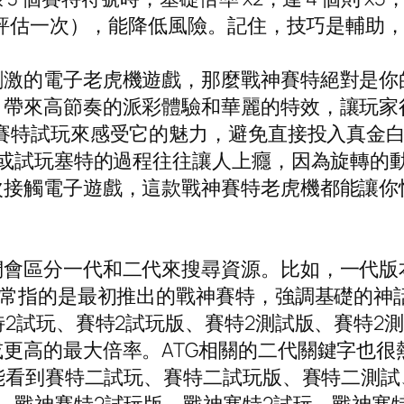
 轉評估一次），能降低風險。記住，技巧是輔助
激的電子老虎機遊戲，那麼戰神賽特絕對是你的
，帶來高節奏的派彩體驗和華麗的特效，讓玩家
賽特試玩來感受它的魅力，避免直接投入真金白
特或試玩塞特的過程往往讓人上癮，因為旋轉的
次接觸電子遊戲，這款戰神賽特老虎機都能讓你
會區分一代和二代來搜尋資源。比如，一代版本
通常指的是最初推出的戰神賽特，強調基礎的神
特2試玩、賽特2試玩版、賽特2測試版、賽特2
高的最大倍率。ATG相關的二代關鍵字也很熱門
可能看到賽特二試玩、賽特二試玩版、賽特二測