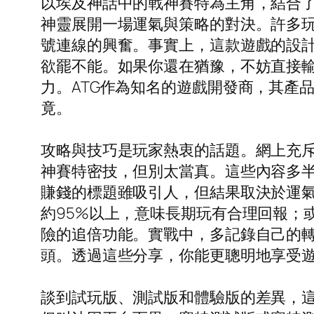
以埃及神話中的戰神賽特為主角，結合
神靈展開一場運氣與策略的對決。許多
號連線的興奮。事實上，這款遊戲的設
欲罷不能。如果你還在猶豫，不妨直接輸
力。ATG作為知名的遊戲開發商，其產
竟。
攻略與技巧是玩家熱衷的話題。網上充
神賽特密技，但別太當真。這些內容多半是
賺錢的標題雖吸引人，但結果取決於運氣
約95%以上，意味長期玩有合理回報；
險的追倍功能。實戰中，多記錄自己的
頭。透過這些分享，你能更聰明地享受
談到試玩版、測試版和體驗版的差異，