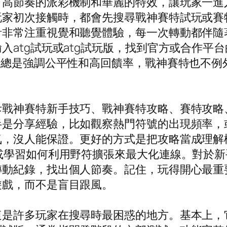
了高節奏的派彩機制和華麗的特效，讓玩家一進
玩家初次接觸時，都會先搜尋戰神賽特試玩或賽
計非常注重視覺和聽覺體驗，每一次轉動都伴隨
入atg試玩或atg試玩版，找到官方或合作平
品總是強調公平性和高回饋率，戰神賽特也不例
斥戰神賽特新手技巧、戰神賽特攻略、賽特攻略
分享經驗，比如觀察熱門符號的出現頻率，或在b
，沒人能保證。更好的方式是把攻略當成理解機
或學習如何利用野符擴張來最大化連線。對於
轉動紀錄，找出個人節奏。記住，玩得開心最重
遊戲，而不是盲目跟風。
這是許多玩家在搜尋時最困惑的地方。基本上，