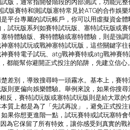
試版，通常指開發階段的內部測試，功能完整但
。測試版賽特和測試版塞特常見於ATG的合作娛
則是平台專屬的試玩帳戶，你可以用虛擬資金體
的，試玩版系列如賽特試玩版、塞特試玩版或賽
、塞特體驗版、賽特體驗或塞特體驗，則是強調
戰神塞特試玩或戰神塞特試玩版，這些關鍵字往
賽特電子試玩、atg戰神賽特或atg戰神賽特
哪種，都能幫你避開正式投注的陷阱，先建立信心
清楚差別，導致搜尋時一頭霧水。基本上，賽特
玩版則更偏向娛樂體驗。舉例來說，如果你搜尋
。相反，賽特試玩版或塞特試玩版則是給大眾的
本本質上都是為了「先試再說」，避免正式投注
。如果你想更進階一點，試玩賽特或試玩塞特會
，因為它保留了所有特效，讓你感受到真實的戰