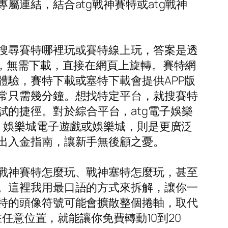
連結，結合atg戰神賽特或atg戰神
搜尋賽特哪裡玩或賽特線上玩，答案是透
，無需下載，直接在網頁上旋轉。賽特網
驗，賽特下載或塞特下載會提供APP版
常只需幾分鐘。想找特定平台，就搜賽特
測試的捷徑。對於綜合平台，atg電子娛樂
、娛樂城電子遊戲或娛樂城，則是更廣泛
出入金指南，讓新手無後顧之憂。
戰神賽特怎麼玩、戰神塞特怎麼玩，甚至
。這裡我用最口語的方式來拆解，讓你一
特的頭像符號可能會擴散整個捲軸，取代
任意位置，就能讓你免費轉動10到20