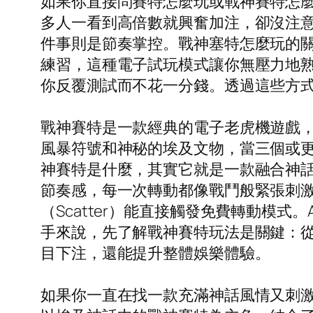
如果你直接問賽特怎麼玩或戰神賽特怎
多人一看到高倍數就興奮加注，卻沒注
件事則是節奏掌控。戰神塞特怎麼玩的關
練習，這種電子試玩模式讓你無壓力地
你反覆測試而不花一分錢。透過這些方
戰神賽特是一款經典的電子老虎機遊戲
風暴符號和神秘的埃及文物，當三個或
神賽特是什麼，其實它就是一款融合神
節奏感，每一次轉動都像戰鬥般緊張刺激
（Scatter）能直接觸發免費轉動模
手來說，先了解戰神賽特玩法是關鍵：
目下注，還能提升整體娛樂體驗。
如果你一直在找一款充滿神話風情又刺激