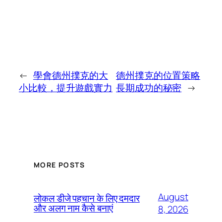
←
學會德州撲克的大
德州撲克的位置策略
小比較，提升遊戲實力
長期成功的秘密
→
MORE POSTS
August
लोकल डीजे पहचान के लिए दमदार
और अलग नाम कैसे बनाएं
8, 2026