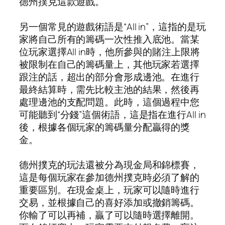
德州撲克這款遊戲。
另一個常見的遊戲術語是“All in”，這指的是玩
家將自己所有的籌碼一次性推入底池。當某
位玩家選擇All in時，他所參與的賭注上限將
被限制在自己的籌碼量上，其他玩家若選擇
跟注的話，超出的部分會形成邊池。在進行
最終結算時，需先比較主池的結果，然後再
處理邊池的支配問題。此時，這個過程中您
可能聽到“分錢”這個術語，這是指在進行All in
後，根據各個玩家的籌碼量分配贏得的獎
金。
德州撲克的玩法還被分為現金局和錦標賽，
這是每個玩家在參加德州撲克時必須了解的
重要區別。在現金桌上，玩家可以隨時進行
交易，並根據自己的喜好添加或撤銷籌碼。
你輸了可以再補，贏了可以隨時選擇離開。