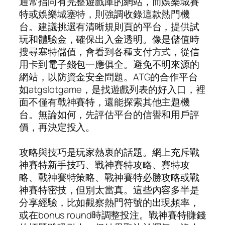
通常指向有完整遊戲庫的網站，而娛樂城賽
特或娛樂城塞特，則強調收錄這款熱門機
台。建議挑選有清晰規則頁的平台，提供試
玩和體驗金，確保出入金透明。像是儲值時
搜尋塞特儲值，會看到各種支付方式，從信
用卡到電子錢包一應俱全。避免不明來源的
網站，以防資金安全問題。ATG的合作平台
如atgslotgame，是找遊戲列表的好入口，裡
面不僅有戰神賽特，還能探索其他主題機
台。無論如何，先評估平台的信譽和用戶評
價，再決定投入。
攻略與技巧是玩家熱衷的話題。網上充斥戰
神賽特新手技巧、戰神賽特攻略、賽特攻
略、戰神賽特策略、戰神賽特必勝攻略或戰
神賽特密技，但別太當真。這些內容多半是
分享經驗，比如觀察熱門符號的出現頻率，
或在bonus round時調整投注。戰神賽特賺錢