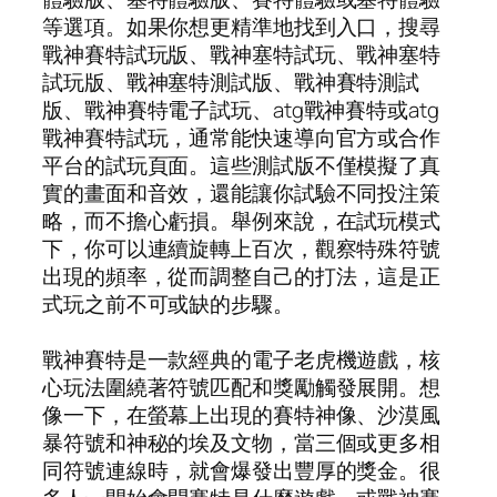
等選項。如果你想更精準地找到入口，搜尋
戰神賽特試玩版、戰神塞特試玩、戰神塞特
試玩版、戰神塞特測試版、戰神賽特測試
版、戰神賽特電子試玩、atg戰神賽特或atg
戰神賽特試玩，通常能快速導向官方或合作
平台的試玩頁面。這些測試版不僅模擬了真
實的畫面和音效，還能讓你試驗不同投注策
略，而不擔心虧損。舉例來說，在試玩模式
下，你可以連續旋轉上百次，觀察特殊符號
出現的頻率，從而調整自己的打法，這是正
式玩之前不可或缺的步驟。
戰神賽特是一款經典的電子老虎機遊戲，核
心玩法圍繞著符號匹配和獎勵觸發展開。想
像一下，在螢幕上出現的賽特神像、沙漠風
暴符號和神秘的埃及文物，當三個或更多相
同符號連線時，就會爆發出豐厚的獎金。很