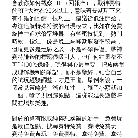
會教你如何觀察RTP（回報率），戰神賽特
的RTP大約在95%以上，意味著長期玩下來
有不錯的回饋。技巧上，建議從低注開始，
專注追蹤特殊符號的出現模式，比如在免費
旋轉中追求倍率堆疊。有些密技提到「熱門
時段」投注，像是晚上高峰期觸發率較高，
但這更多是經驗之談，不是科學保證。戰神
賽特賺錢的標題很吸引人，但任何結果都不
可能100%保證，玩得開心最重要。把攻略當
成理解機制的筆記，而不是聖經，結合自己
的試玩經驗調整，才是王道。舉例來說，一
個常見策略是「漸進加注」，贏了小額就加
一點，輸了則回歸原點，這樣能延長遊戲時
間並增加樂趣。
對於預算有限或純粹想娛樂的新手，免費玩
是最佳起點。搜尋賽特免費、賽特免費玩、
賽特免費遊玩、免費賽特、塞特免費、塞特