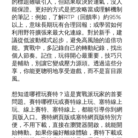
的標題雖吸引人，但結果取決於運氣，沒人
能保證。更好的方式是把攻略當成理解機制
的筆記：例如，了解RTP（回饋率）約95%
以上，意味長期玩有合理回報；或學習如何
利用野符擴張來最大化連線。對於新手，建
議從低波動模式起步，避免高風險的追倍功
能。實戰中，多記錄自己的轉動紀錄，找出
個人節奏。記住，玩得開心最重要，技巧只
是輔助，別讓它變成壓力源頭。透過這些分
享，你能更聰明地享受遊戲，而不是盲目跟
風。
想知道哪裡玩賽特？這是實戰派玩家的首要
問題。賽特哪裡玩或賽特線上玩、塞特線上
玩、線上賽特、塞特線上，都能引導你到網
頁版入口。賽特網頁版或塞特網頁版特別方
便，不用下載，直接在瀏覽器開啟，就能開
始轉動。如果你偏好離線體驗，賽特下載或