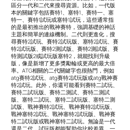
區分一代和二代來搜尋資源。比如，一代版
本的關鍵字包括賽特1、塞特1、賽特一、塞
特一、賽特1試玩或塞特1試玩，這些通常指
的是最初推出的戰神賽特，強調基礎的神話
主題和簡單的連線機制。二代則更進化，搜
尋賽特2試玩、賽特2試玩版、塞特2試玩、賽
特2試玩版、賽特2測試版、賽特2測試版、賽
特測試版2或試玩版塞特2，就能找到升級
版，像是新增了更多獎勵輪或更高的最大倍
率。ATG相關的二代關鍵字也很熱門，例如
atg賽特2試玩、atg賽特2試玩版或atg戰神賽
特2試玩。此外，你還可能看到賽特二試玩、
賽特二試玩版、賽特二測試、賽特二測試
版、塞特二試玩、塞特二試玩版、塞特二測
試版、戰神賽特2試玩、戰神賽特2試玩版、
戰神塞特2試玩、戰神塞特2試玩版、戰神賽
特二試玩版或戰神塞特二試玩。無論是一代
還是二代，試玩版都能幫助你比較差異，一