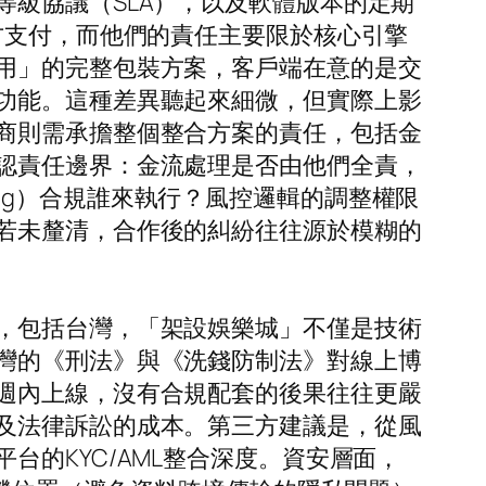
級協議（SLA），以及軟體版本的定期
方支付，而他們的責任主要限於核心引擎
用」的完整包裝方案，客戶端在意的是交
功能。這種差異聽起來細微，但實際上影
商則需承擔整個整合方案的責任，包括金
認責任邊界：金流處理是否由他們全責，
undering）合規誰來執行？風控邏輯的調整權限
若未釐清，合作後的糾紛往往源於模糊的
，包括台灣，「架設娛樂城」不僅是技術
灣的《刑法》與《洗錢防制法》對線上博
週內上線，沒有合規配套的後果往往更嚴
及法律訴訟的成本。第三方建議是，從風
的KYC/AML整合深度。資安層面，