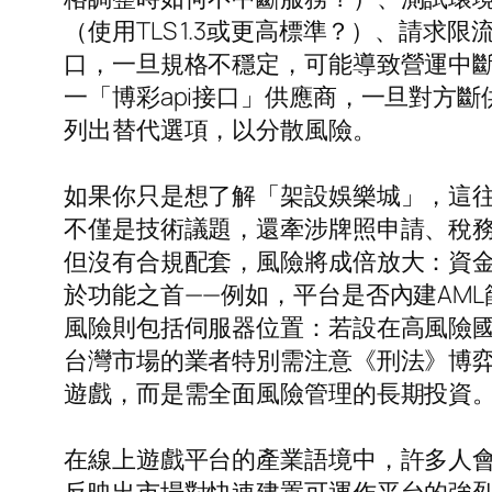
（使用TLS 1.3或更高標準？）、請求
口，一旦規格不穩定，可能導致營運中
一「博彩api接口」供應商，一旦對方
列出替代選項，以分散風險。
如果你只是想了解「架設娛樂城」，這
不僅是技術議題，還牽涉牌照申請、稅
但沒有合規配套，風險將成倍放大：資
於功能之首——例如，平台是否內建AM
風險則包括伺服器位置：若設在高風險
台灣市場的業者特別需注意《刑法》博
遊戲，而是需全面風險管理的長期投資
在線上遊戲平台的產業語境中，許多人