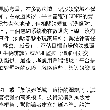
風險考量。在多數法域，架設娛樂城不僅
，在歐盟國家，平台需遵守GDPR的資
博弈處於灰色地帶，但相關法規如《洗錢防制
上，一個包網系統能在數週內上線，沒有
事件（如駭客竊取玩家資料）與法律責任
、機會、威脅），評估目標市場的法規環
與生物辨識）或AML監控（追蹤可疑交
以防斷供。最後，考慮用戶端體驗：平台是
監管罰款的保障。忽略這些，架設娛樂城
網」或「架設娛樂城」這樣的關鍵詞，試
著複雜的商業模式、技術架構與風險考
為框架，幫助讀者建立判斷基準。請注