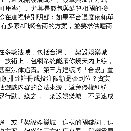
.9%可用率）。尤其是錢包與結算相關的接
險在這裡特別明顯：如果平台過度依賴單
有多家API聚合商的方案，並要求供應商
在多數法域，包括台灣，「架設娛樂城」
。技術上，包網系統能讓你幾天內上線，
甚至法律追責。第三方建議將「合規」置
自願排除註冊或投注限額是否到位？資安
估遊戲內容的合法來源，避免侵權糾紛。
易行動。總之，「架設娛樂城」不是速成
網」或「架設娛樂城」這樣的關鍵詞，這