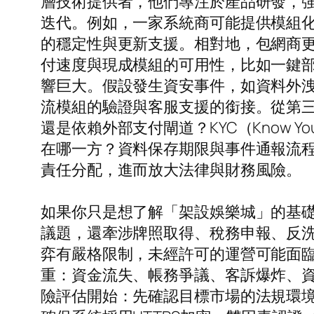
層技術提供者，他們專注於產品研發，強
迭代。例如，一家系統商可能提供模組化
的穩定性與更新支援。相對地，包網商
付速度與現成模組的可用性，比如一鍵
響巨大。假設發生資安事件，如資料外
流模組的驗證與客服支援的銜接。從第
還是依賴外部支付閘道？KYC（Know Your
在哪一方？資料保存期限與事件通報流
責任分配，進而放大法律與財務風險。
如果你只是想了解「架設娛樂城」的基
議題，還牽涉牌照取得、稅務申報、反
弈有嚴格限制，未經許可的運營可能面
重：資金流失、帳務爭議、客訴爆炸、
險評估開始：先確認目標市場的法規環境