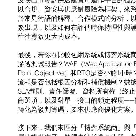
反映出市場對快速建置可運作平台的強
以合規、資安與供應鏈風險為框架，來
於常見術語的解釋、合作模式的分析，
繁出現，以及如何在評估時保持理性與
往往導致更大的成本。
最後，若你在比較包網系統或博弈系統
滲透測試報告？WAF（Web Applicati
Point Objective）和RTO
流程是否包括根因分析和補償機制？數據
SLA罰則、責任歸屬、資料所有權（終
商選項，以及對單一接口的鎖定程度——
轉化為談判籌碼，要求供應商優化方案
接下來，我們來區分「博弈系統商」與