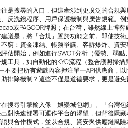
往往是搜尋的入口，但這牽涉到更廣泛的合規與
、反洗錢程序、用戶保護機制與廣告規範。例如
acao或PAGCOR牌照；在台灣，雖然線上
方建議是，將「合規」置於功能之前。即使技術
出不窮：資金凍結、帳務爭議、客訴爆炸、資安
評估開始，例如進行SWOT分析（優勢、弱點
規工具，如自動化的KYC流程（整合護照掃描
—不要把所有遊戲內容押注單一API供應商，
自助排除機制？這些不僅是道德要求，更是避免
。
會在搜尋引擎輸入像「娛樂城包網」、「台灣包
映出對快速部署可運作平台的渴望，但背後隱藏
術語與合作模式，並以合規、資安與供應鏈風險