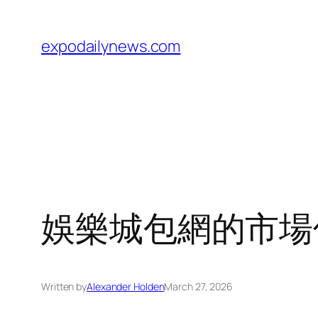
Skip
to
expodailynews.com
content
娛樂城包網的市場
Written by
Alexander Holden
March 27, 2026