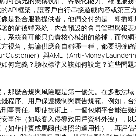
調可擴充的架構設計、客製化能力、維運服務等
的API框架，讓客戶自行串接遊戲內容或第三
更像是整合服務提供者，他們交付的是「即插即
部署的前後端系統，內含預設的會員管理與報表
洩，系統商可能只負責核心模組的修補，而包網
三方視角，無論供應商自稱哪一種，都要明確確
 Customer）與AML（Anti-Money La
程如何定義？驗收標準又該如何設定？這些問題
礎，那麼合規與風險應是第一優先。在多數法域
洗錢程序、用戶保護機制與廣告規範。例如，台
臨刑事責任。即使技術上，一個包網平台能在幾
資安事件（如駭客入侵導致用戶資料外洩），以
（如菲律賓或馬爾他牌照的適用性），再評估平台