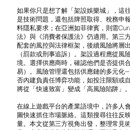
如果你只是想了解「架設娛樂城」，這
是技術問題，還包括牌照取得、稅務申報
料隱私要求；在亞洲如菲律賓，則需Cur
法》與《消費者保護法》仍適用。第三
配套的風控與法律框架，後續風險將層
（罰款或刑事追訴）。架設過程應從風險
境。選擇供應商時，確認他們是否提供合
易）。風險管理還包括供應鏈的多元化—
否內建負責任博弈功能，如投注限額或
將從「快速致富」變成「高風險陷阱」
在線上遊戲平台的產業語境中，許多人
圖快速抓住市場脈絡。這類搜尋往往反
量。本文從第三方視角出發，整理常見