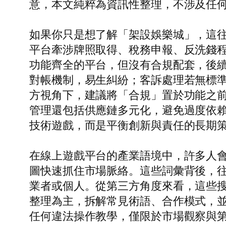
意，本文純粹為資訊性整理，不涉及任
如果你只是想了解「架設娛樂城」，這
平台牽涉牌照取得、稅務申報、反洗錢
功能齊全的平台，但沒有合規配套，後續
對帳機制，易生糾紛；客訴處理若無標
方視角下，建議將「合規」置於功能之
管理還包括供應鏈多元化，避免過度依
技術遊戲，而是平衡創新與責任的長期
在線上遊戲平台的產業語境中，許多人
圖快速抓住市場脈絡。這些詞彙背後，
業者或個人。從第三方角度來看，這些
整理為主，拆解常見術語、合作模式，
任何違法操作教學，僅限於市場觀察與