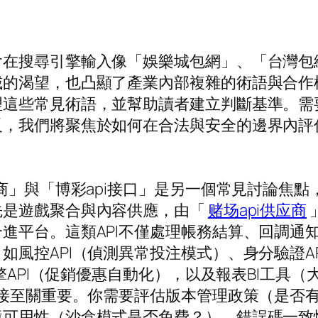
會在搜尋引擎輸入像「娛樂城包網」、「台灣包
域的渴望，也凸顯了產業內部複雜的術語與合作
理這些常見術語，並幫助讀者建立判斷基準。需
反，我們將聚焦於如何在合法與安全的邊界內評
应商」與「博彩api接口」是另一個常見討論焦
先是遊戲聚合與內容供應，由「
赌场api供应商
進平台。這類API不僅處理帳務結算、回調通
如風控API（偵測異常投注模式）、身分驗證A
引擎API（促銷優惠自動化），以及報表BI工具
串接至關重要。你需要評估版本管理政策（是否有
境可用性（沙盒模式是否免費？）、錯誤碼一致