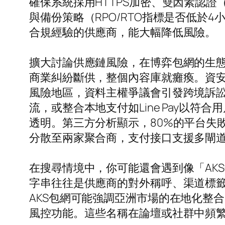
確保系統採用HTTPS加密、雙因素認
與備份策略（RPO/RTO指標是否低
合規經驗的供應商，能大幅降低風險。
擴大討論供應鏈風險，在博弈包網的生態
商業糾紛斷供，整個內容庫就癱瘓。資
風險地區，資料主權爭議會引發跨境訴
流，或整合本地支付如Line Pay以
透明。第三方分析顯示，80%的平台失
分散至兩家聚合商，支付接口支援多閘
在搜尋情境中，你可能還會遇到像「AKS
字串往往是供應商的對外稱呼、渠道標
AKS包網可能強調亞洲市場的在地化整合
風控功能。這些名稱在論壇或社群中頻