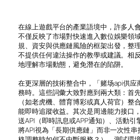
在線上遊戲平台的產業語境中，許多人
不僅反映了市場對快速進入數位娛樂領
規、資安與供應鏈風險的框架出發，整
不提供任何違法操作的教學或建議。相
地理解市場動態，避免潛在的陷阱。
在更深層的技術整合中，「赌场api供
務時。這些詞彙大致對應到兩大類：首
（如老虎機、體育博彩或真人荷官）整合
能即時追蹤收益。其次是周邊能力接口，
送API（即時訊息或APP通知）、活動
將API視為「長期供應鏈」而非一次性
格調整時如何不中斷服務？）、測試環