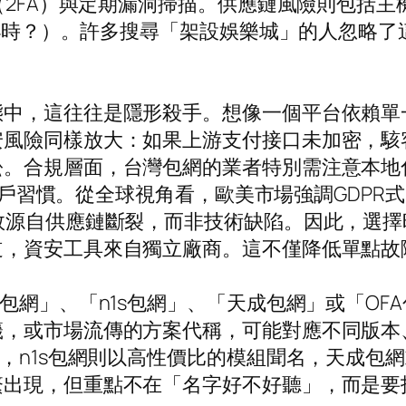
證（2FA）與定期漏洞掃描。供應鏈風險則包括
於4小時？）。許多搜尋「架設娛樂城」的人忽略
中，這往往是隱形殺手。想像一個平台依賴單一
安風險同樣放大：如果上游支付接口未加密，駭
訟。合規層面，台灣包網的業者特別需注意本地
符合用戶習慣。從全球視角看，歐美市場強調GDP
敗源自供應鏈斷裂，而非技術缺陷。因此，選
道，資安工具來自獨立廠商。這不僅降低單點故
包網」、「n1s包網」、「天成包網」或「O
籤，或市場流傳的方案代稱，可能對應不同版本
，n1s包網則以高性價比的模組聞名，天成包
繁出現，但重點不在「名字好不好聽」，而是要