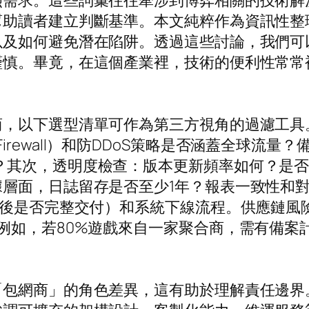
烈需求。這些詞彙往往牽涉到博弈相關的技術解
幫助讀者建立判斷基準。本文純粹作為資訊性整
以及如何避免潛在陷阱。透過這些討論，我們可
謹慎。畢竟，在這個產業裡，技術的便利性常常
商，以下選型清單可作為第三方視角的過濾工具
on Firewall）和防DDoS策略是否涵蓋全球流量
是否小於1小時？其次，透明度檢查：版本更新頻率如
層面，日誌留存是否至少1年？報表一致性和
止後是否完整交付）和系統下線流程。供應鏈風險
例如，若80%遊戲來自一家聚合商，需有備案
。
「包網商」的角色差異，這有助於理解責任邊界