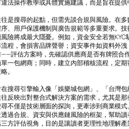
何違法操作教學或具體實施建議，而是旨在提供
往往是搜尋的起點，但需先談合規與風險。在多
程序、用戶保護機制與廣告規範等多重要求。技
風險將成最大隱憂。例如，資金安全若無KYC
準流程，會損害品牌聲譽；資安事件如資料外洩
前——評估方案時，先確認供應商是否有牌照合
賴單一包網商；同時，建立內部稽核流程，定期
策略。
會在搜尋引擎輸入像「娛樂城包網」、「台灣包
往往反映出對整合式解決方案的需求，尤其是那
搜尋不僅是技術層面的探詢，更牽涉到商業模式
並透過合規、資安與供應鏈風險的框架，幫助讀
第三方評估視角，目的是讓讀者更理性地理解產