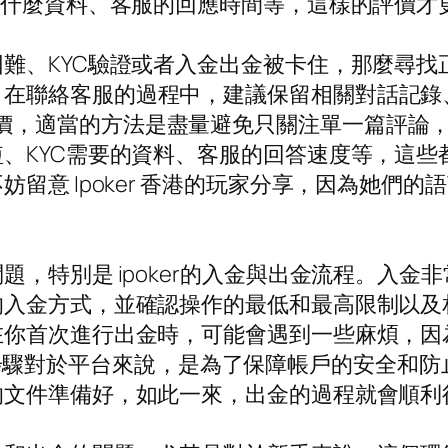
供什麼資料、客服的回應時間等，這樣的評價才
難、KYC驗證或者入金出金被卡住，那麼尋找
得專業的協助。在聯絡客服的過程中，建議保留相關對
iew 的評價，適當的方法是盡量避免只關注單一篇
、KYC需要的資料、客服的回答速度等，這些
留意 Ipoker 香港的玩家分享，因為她們
，特別是 ipoker的入金與出金流程。入
的入金方式，並確認操作的最低和最高限制以及
在你首次進行出金時，可能會遇到一些麻煩，因
程。這個步驟對於平台來說，是為了保障帳戶的安全
的文件準備好，如此一來，出金的過程就會順利