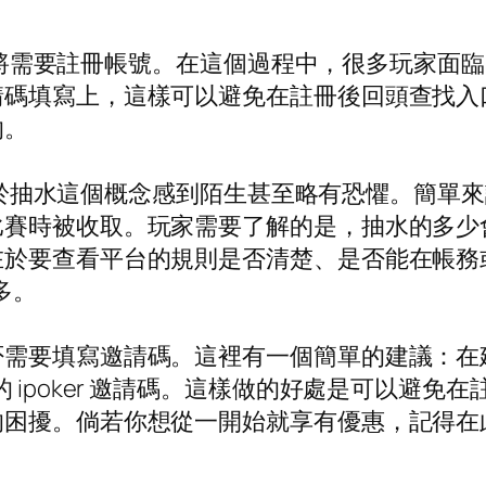
，你將需要註冊帳號。在這個過程中，很多玩家面臨的
請碼填寫上，這樣可以避免在註冊後回頭查找入
的。
，對於抽水這個概念感到陌生甚至略有恐懼。簡單來說
比賽時被收取。玩家需要了解的是，抽水的多少
在於要查看平台的規則是否清楚、是否能在帳務
多。
否需要填寫邀請碼。這裡有一個簡單的建議：在
 ipoker 邀請碼。這樣做的好處是可以避免
的困擾。倘若你想從一開始就享有優惠，記得在