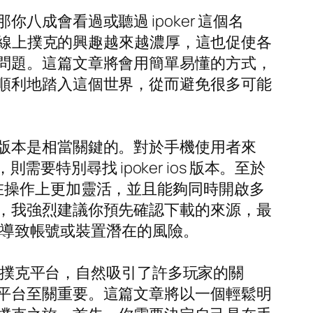
成會看過或聽過 ipoker 這個名
對於線上撲克的興趣越來越濃厚，這也促使各
問題。這篇文章將會用簡單易懂的方式，
順利地踏入這個世界，從而避免很多可能
版本是相當關鍵的。對於手機使用者來
要特別尋找 ipoker ios 版本。至於
讓你在操作上更加靈活，並且能夠同時開啟多
，我強烈建議你預先確認下載的來源，最
載，導致帳號或裝置潛在的風險。
名的撲克平台，自然吸引了許多玩家的關
平台至關重要。這篇文章將以一個輕鬆明