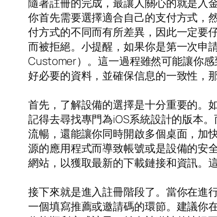
隨著註冊的完成，最讓人關心的就是入
你首先需要選擇適合自己的支付方式，
付方式的不同而有所差異，因此一定要
而被拒絕。小提醒，如果你是第一次申請出金，
Customer）。這一過程雖然可能
好必要的資料，並確保信息的一致性，
首先，了解設備的選擇是十分重要的。如
記得去尋找專門為iOS系統設計的版本。
流暢，還能讓你同時開啟多個桌面，加
源的應用程式而導致帳號或是設備的安全
網站，以獲取最新的下載鏈接和資訊。
接下來就是進入註冊階段了。當你在進
一個填寫推薦或邀請碼的環節。建議你