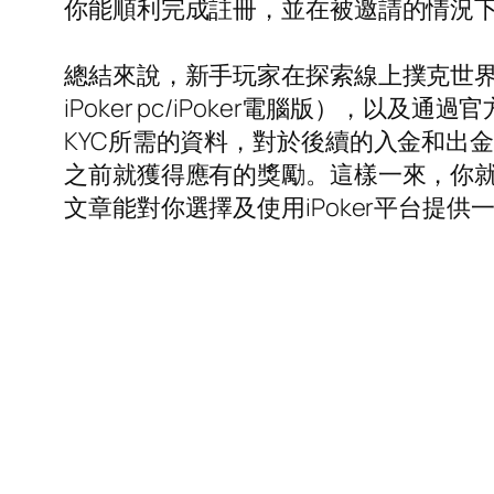
你能順利完成註冊，並在被邀請的情況
總結來說，新手玩家在探索線上撲克世界的過
iPoker pc/iPoker電腦版），
KYC所需的資料，對於後續的入金和出
之前就獲得應有的獎勵。這樣一來，你
文章能對你選擇及使用iPoker平台提