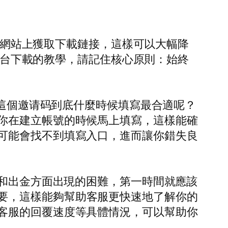
官方網站上獲取下載鏈接，這樣可以大幅降
 平台下載的教學，請記住核心原則：始終
，這個邀请码到底什麼時候填寫最合適呢？
你在建立帳號的時候馬上填寫，這樣能確
可能會找不到填寫入口，進而讓你錯失良
金和出金方面出現的困難，第一時間就應該
非常重要，這樣能夠幫助客服更快速地了解你的
客服的回覆速度等具體情況，可以幫助你