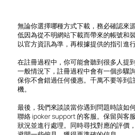
無論你選擇哪種方式下載，務必確認來源的
低因為從不明網站下載而帶來的帳號和裝置
以官方資訊為準，再根據提供的指引進
在註冊過程中，你可能會聽到很多人提到
一般情況下，註冊過程中會有一個步驟
保你不會錯過任何優惠。千萬不要等到
機。
最後，我們來談談當你遇到問題時該如何
聯絡 ipoker support 的客
狀況並進行處理。同時尋找對應的評價
避開一些偏見，獲得更準確的信息。