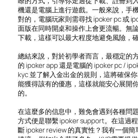
瞭的方式，引導你走過從下載、註冊到
機還是電腦上進行遊戲。一般來說，手機玩家會下
對的，電腦玩家則需尋找 ipoker pc
面版在同時開桌和操作上會更流暢。無論選
下載，這樣可以最大程度地避免風險，
總結來說，對於初學者而言，最穩定的
的 ipoker app 還是電腦的 ipoker 
kyc 並了解入金出金的規則，這將確
能獲得該有的優惠，這樣就能安心展開
的。
在這麼多的信息中，難免會遇到各種問題
方式便是聯繫 ipoker suppor
斷 ipoker review 的真實性