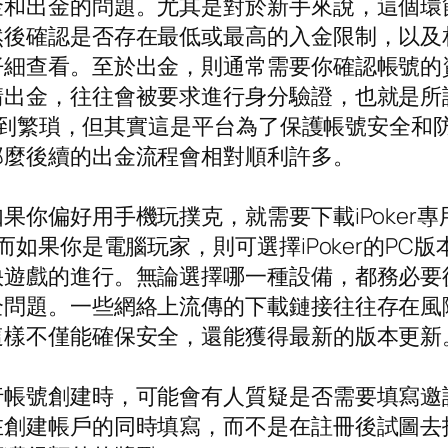
金和出金的問題。尤其是對於新手來說，這個環
然後確認是否存在最低或最高的入金限制，以及
仔細查看。至於出金，則通常需要你確認帳號的
往往會被要求進行身分驗證，也就是所謂的 iPoke
讓你感到繁瑣，但其實這是平台為了保護帳號安全
那麼後續的出金流程會相對順利許多。
果你偏好用手機玩撲克，就需要下載iPoker
而如果你是電腦玩家，則可選擇iPoker的P
快遊戲的進行。無論選擇哪一種設備，都務必要
問題。一些網絡上流傳的下載鏈接往往存在風險，
這樣不僅能確保安全，還能獲得最新的版本更新
行帳號創建時，可能會有人質疑是否需要填寫邀
在創建帳戶的同時填寫，而不是在註冊後試圖去