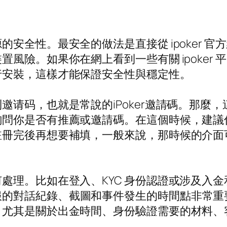
安全性。最安全的做法是直接從 ipoker 
風險。如果你在網上看到一些有關 ipoker
行安裝，這樣才能保證安全性與穩定性。
邀请码，也就是常說的iPoker邀請碼。那麼
詢問你是否有推薦或邀請碼。在這個時候，建議
註冊完後再想要補填，一般來說，那時候的介面
處理。比如在登入、KYC 身份認證或涉及入
服。保留與客服的對話紀錄、截圖和事件發生的時間點
，尤其是關於出金時間、身份驗證需要的材料、