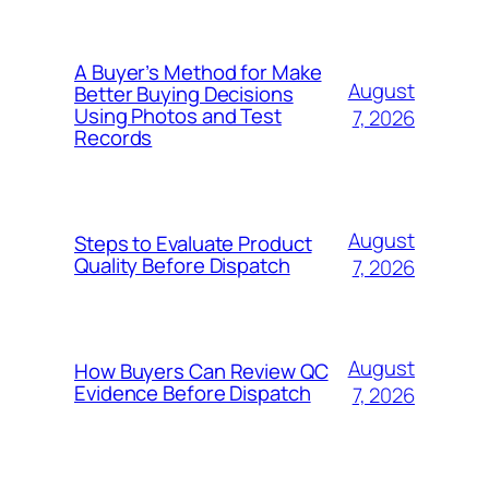
A Buyer’s Method for Make
August
Better Buying Decisions
Using Photos and Test
7, 2026
Records
August
Steps to Evaluate Product
Quality Before Dispatch
7, 2026
August
How Buyers Can Review QC
Evidence Before Dispatch
7, 2026