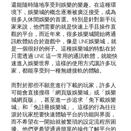
還能隨時隨地享受到娛樂的樂趣。在這種環
境下，娛樂城的概念逐漸被廣泛接受，成為
很多人休閒娛樂的首選。特別是針對新手玩
家來說，他們需要的就是快速上手且操作直
觀的平台，而近年來，很多娛樂城開始將通
訊軟體結合於遊戲中，像是 LINE娛樂城，就
是一個很好的例子。這種娛樂城的特點在於
只需透過 LINE 這一常用的通訊軟體，就能快
速進入娛樂世界，這樣的使用方式讓許多玩
家，都能享受到一種無縫接軌的體驗。
而對於那些不願意進行下載的玩家，許多人
可能會直接搜尋「網頁版娛樂城」或「娛樂
城網頁版」，甚至進一步追求「免下載娛樂
城」和「免註冊娛樂城」。這樣的行為往往
源於玩家想要快速體驗平台的功能與界面，
而不希望在一開始就被繁瑣的設定流程所困
擾。他們更希望通過簡單的操作了解平台的