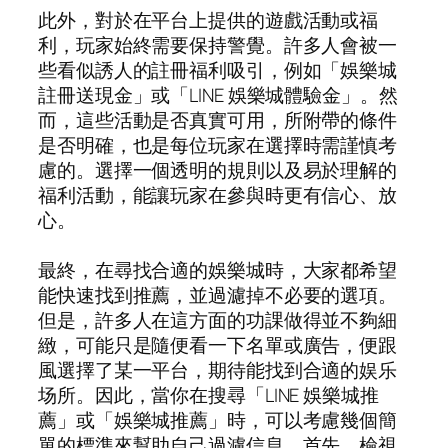
此外，對於在平台上提供的遊戲活動或福
利，玩家始終需要保持警覺。許多人會被一
些看似誘人的註冊福利吸引，例如「娛樂城
註冊送現金」或「LINE 娛樂城體驗金」。然
而，這些活動是否真實可用，所附帶的條件
是否明確，也是每位玩家在選擇時需謹慎考
慮的。選擇一個透明的規則以及易於理解的
福利活動，能讓玩家在參與時更有信心、放
心。
最終，在尋找合適的娛樂城時，大家都希望
能快速找到推薦，並過濾掉不必要的選項。
但是，許多人在這方面的功課做得並不夠細
緻，可能只是隨便看一下名單或廣告，便跟
風選擇了某一平台，期待能找到合適的娱乐
场所。因此，當你在搜尋「LINE 娛樂城推
薦」或「娛樂城推薦」時，可以考慮幾個簡
單的標準來幫助自己過濾信息。首先，檢視