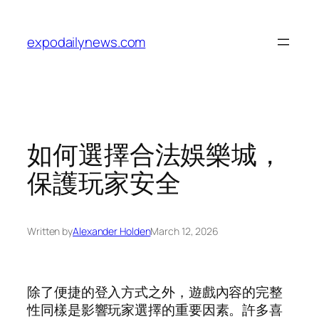
Skip
to
expodailynews.com
content
如何選擇合法娛樂城，
保護玩家安全
Written by
Alexander Holden
March 12, 2026
除了便捷的登入方式之外，遊戲內容的完整
性同樣是影響玩家選擇的重要因素。許多喜