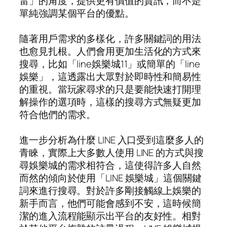
雷」的角度，提供更有價值的資訊，而不是
單純強調某個平台的優點。
隨著用戶需求的多樣化，許多關鍵詞的用法
也愈見扎根。人們會用更加生活化的方式來
搜尋，比如「line娛樂城11」或簡單的「line
娛樂」，這透露出大眾對於即時性和簡易性
的重視。當玩家尋求的只是要能快速打開理
解操作的選項時，這樣的搜尋方式無疑更加
符合他們的需求。
進一步分析為什麼 LINE 入口受到這麼多人的
青睞，實際上大多數人使用 LINE 的方式與搜
尋娛樂城的需求相符合，這使得許多人自然
而然的傾向於使用「LINE 娛樂城」這個關鍵
詞來進行搜尋。對於許多剛接觸線上娛樂的
新手而言，他們可能會感到不安，這時候簡
潔的進入流程能顯示出平台的友好性。相對