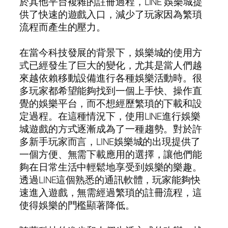
於其他平台複雜的註冊過程，LINE 娛樂城提
供了快速的遊戲入口，減少了玩家因為繁瑣
流程而產生的壓力。
在當今科技發展的背景下，娛樂城的使用方
式已經發生了巨大的變化，尤其是當人們越
來越依賴移動設備進行各種娛樂活動時。很
多玩家都希望能夠找到一個上手快、操作直
覺的娛樂平台，而不想經歷繁瑣的下載和設
定過程。在這種情況下，使用LINE進行娛樂
城遊戲的方式逐漸成為了一種趨勢。對於許
多新手玩家而言，LINE娛樂城的出現提供了
一個方便、無需下載應用的選擇，讓他們能
夠在日常生活中輕鬆地享受到娛樂的樂趣。
透過LINE這個熟悉的通訊軟體，玩家能夠快
速進入遊戲，無需經過繁瑣的註冊流程，這
使得娛樂的門檻顯著降低。