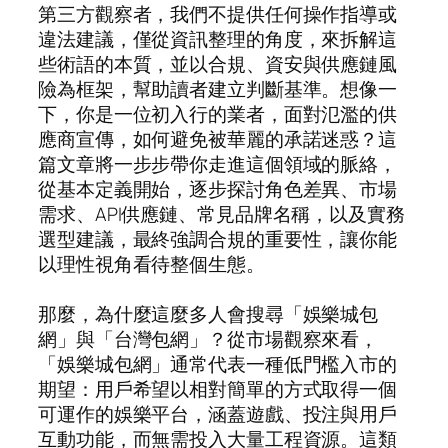
第三方觀察者，我們不提供任何操作指導或
違法建議，僅從資訊整理的角度，來拆解這
些術語的本質，並以合規、資安與供應鏈風
險為框架，幫助讀者建立判斷基準。想像一
下，你是一位初入行的業者，面對氾濫的供
應商宣傳，如何避免被華麗的承諾迷惑？這
篇文章將一步步帶你走進這個領域的脈絡，
從基本定義開始，逐步探討角色差異、市場
需求、API供應鏈、常見品牌名稱，以及實務
選型建議，最終強調合規的重要性，讓你能
以理性視角看待整個生態。
那麼，為什麼這麼多人會搜尋「娛樂城包
網」與「台灣包網」？從市場觀察來看，
「娛樂城包網」通常代表一種低門檻入市的
期望：用戶希望以相對簡單的方式取得一個
可運作的娛樂平台，涵蓋遊戲、投注與用戶
互動功能，而無需投入大量工程資源。這類