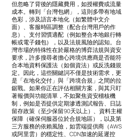
但忽略了背後的隱藏費用，如授權費或流量
成本。轉到「台灣包網」，這則多帶有地域
色彩，涉及語言本地化（如繁體中文介
面）、客服時區調整（配合台灣用戶的作
息）、支付習慣適配（例如整合本地銀行轉
帳或電子錢包），以及法規風險的認知。台
灣市場的特殊性在於嚴格的博弈法規與資安
要求，許多搜尋者擔心跨境供應商是否能符
合本地資料保護法（如個資法）或反洗錢規
定。因此，這些關鍵詞不僅是技術需求，更
是「在地化交付」與「跨境合規」之間的拉
鋸戰。如果你正在評估相關方案，與其只盯
著報價與功能清單，不如聚焦資安稽核機
制，例如是否提供定期滲透測試報告、日誌
留存政策（至少保留90天以上）、資料主權
保障（確保伺服器位於合規地區），以及第
三方服務的依賴風險，如雲端提供商（AWS
或阿里雲）的穩定性、CDN加速的延遲控