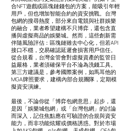
合NFT遊戲或區塊鏈錢包的方案，能吸引年輕
用戶，但也增加智能合約的資安挑戰。台灣
包網的搜尋熱度，部分來自電競與社群娛樂
的融合，業者希望建構不只博弈，還包含直
播與虛擬商品的娛樂城。然而，這些創新需
伴隨風險評估：區塊鏈雖去中心化，但若API
接口不穩，交易確認延遲會損害用戶信任。
從合規看，台灣金管會對虛擬資產的監管日
益嚴格，業者須確保平台不淪為洗錢工具。
第三方建議是，參考國際案例，如馬耳他的
MGA牌照要求，建構內部合規團隊，定期模
擬資安演練。
最後，不論你從「博弈包網意思」起步，還
是因「娛樂城包網」或「台灣包網」的討論
而深入，記住焦點應在可驗證的合規與資安
能力，而非功能炫耀或價格誘惑。對於市場
上如AKS包網、n1s包網、天成包網、OFA包