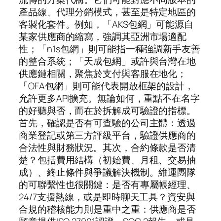
產品線、代理分銷模式，甚至是特定地區的
客製化套件。例如，「AKS包網」可能源自
某家供應商的縮寫，強調其亞洲市場適配
性；「n1s包網」則可能指一種強調新手友善
的整合系統；「天成包網」或許與台灣在地
供應鏈相關，聚焦於支付與客服在地化；
「OFA包網」則可能代表開放框架的設計，
允許更多API擴充。無論如何，重點不在名字
的好聽與否，而在於拆解成可驗證的指標。
首先，確認是否有可查驗的公司主體：透過
商業登記或第三方評級平台，驗證供應商的
合法性與財務狀況。其次，合約條款是否清
楚？包括費用結構（初始費、月租、交易抽
成）、終止條件與爭議解決機制。維運團隊
的可聯繫性也很關鍵：是否有專屬帳經理、
24/7支援熱線，或是即時聊天工具？資安與
合規的稽核能力則是重中之重：供應商是否