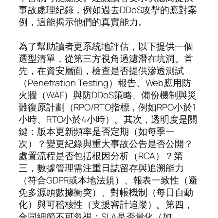
事故處理紀錄，例如過去DDoS攻擊的應對案
例，這能揭示他們的真實能力。
為了幫助讀者更系統地評估，以下提供一個
選型清單，從第三方視角過濾潛在坑洞。首
先，在資安層面，檢查是否提供滲透測試
（Penetration Testing）報告、Web應用防
火牆（WAF）與防DDoS策略、備份機制與災
難復原計劃（RPO/RTO指標，例如RPO小於1
小時、RTO小於4小時）。其次，透明度是關
鍵：版本更新頻率是否定期（如每季一
次）？變更紀錄與重大事故公告是否公開？
處置流程是否包括根因分析（RCA）？第
三，數據管理需注重日誌留存與追溯能力
（符合GDPR或本地法規）、報表一致性（避
免多源頭數據衝突）、對帳機制（每日自動
化）與可稽核性（支援審計追蹤）。第四，
合同細節不可忽視：SLA是否量化（如