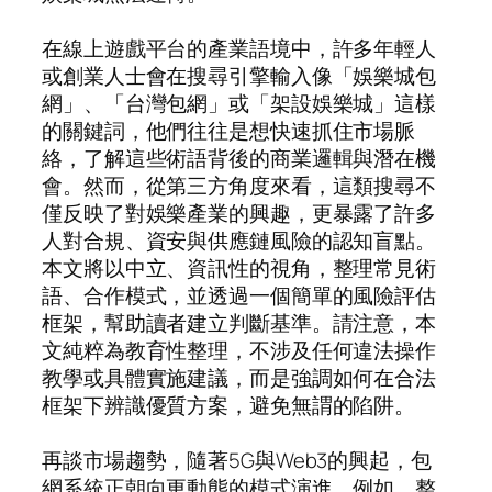
在線上遊戲平台的產業語境中，許多年輕人
或創業人士會在搜尋引擎輸入像「娛樂城包
網」、「台灣包網」或「架設娛樂城」這樣
的關鍵詞，他們往往是想快速抓住市場脈
絡，了解這些術語背後的商業邏輯與潛在機
會。然而，從第三方角度來看，這類搜尋不
僅反映了對娛樂產業的興趣，更暴露了許多
人對合規、資安與供應鏈風險的認知盲點。
本文將以中立、資訊性的視角，整理常見術
語、合作模式，並透過一個簡單的風險評估
框架，幫助讀者建立判斷基準。請注意，本
文純粹為教育性整理，不涉及任何違法操作
教學或具體實施建議，而是強調如何在合法
框架下辨識優質方案，避免無謂的陷阱。
再談市場趨勢，隨著5G與Web3的興起，包
網系統正朝向更動態的模式演進。例如，整