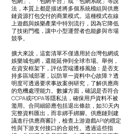
包網」、「包網平台」或「包網系統」等說
法，本質上都是描述將多個系統模組與供應
鏈資源打包交付的商業模式。這種模式在線
上遊戲與娛樂產業中特別流行，因為它降低
了技術門檻，讓中小型運營者也能參與市場
競爭。
擴大來說，這套清單不僅適用於台灣包網或
娛樂城包網，還能延伸到全球市場。舉例，
在資安框架下，評估雲端遷移風險：是否支
持多區域部署，以防單一資料中心故障？透
明度可透過要求事故案例研究，了解供應商
的危機處理能力。數據方面，確認是否符合
CCPA或PDPA等隱私法，確保用戶資料不被
濫用。合同細節應包括退出條款，如30天內
完整資料匯出，而非綁手綁腳。供應鏈則建
議進行供應商審計，檢查上游遊戲API的穩定
性與下游支付接口的合規性。透過這些指