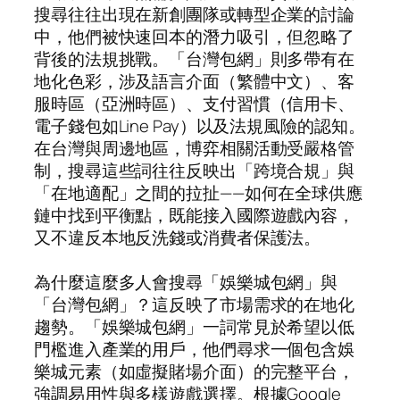
搜尋往往出現在新創團隊或轉型企業的討論
中，他們被快速回本的潛力吸引，但忽略了
背後的法規挑戰。「台灣包網」則多帶有在
地化色彩，涉及語言介面（繁體中文）、客
服時區（亞洲時區）、支付習慣（信用卡、
電子錢包如Line Pay）以及法規風險的認知。
在台灣與周邊地區，博弈相關活動受嚴格管
制，搜尋這些詞往往反映出「跨境合規」與
「在地適配」之間的拉扯——如何在全球供應
鏈中找到平衡點，既能接入國際遊戲內容，
又不違反本地反洗錢或消費者保護法。
為什麼這麼多人會搜尋「娛樂城包網」與
「台灣包網」？這反映了市場需求的在地化
趨勢。「娛樂城包網」一詞常見於希望以低
門檻進入產業的用戶，他們尋求一個包含娛
樂城元素（如虛擬賭場介面）的完整平台，
強調易用性與多樣遊戲選擇。根據Google