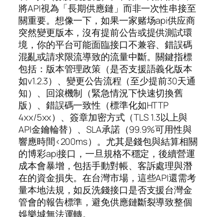
將API視為「長期供應鏈」而非一次性串接至
關重要。想像一下，如果一家赌场api供应商
突然變更版本，沒有提前公告或提供測試環
境，你的平台可能面臨接口不兼容、錯誤碼
混亂或請求限流導致的流量中斷。關鍵指標
包括：版本管理政策（是否支援語義化版本
如v1.2.3）、變更公告流程（至少提前30天通
知）、回滾機制（緊急情況下快速切換舊
版）、錯誤碼一致性（標準化如HTTP
4xx/5xx）、簽章加密方式（TLS 1.3以上與
API金鑰輪替）、SLA承諾（99.9%可用性與
響應時間<200ms）。尤其是錢包與結算相關
的博彩api接口，一旦規格不穩定，後續營運
成本會暴增，包括手動對帳、客訴處理與潛
在的資金損失。在台灣市場，這些API還需考
量本地法規，如反洗錢接口是否支援台灣金
管會的報告標準，避免供應鏈斷裂導致整個
娛樂城無法運轉。