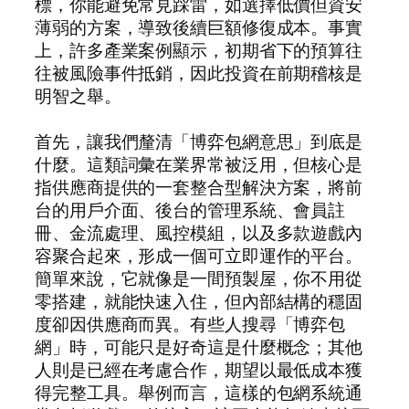
標，你能避免常見踩雷，如選擇低價但資安
薄弱的方案，導致後續巨額修復成本。事實
上，許多產業案例顯示，初期省下的預算往
往被風險事件抵銷，因此投資在前期稽核是
明智之舉。
首先，讓我們釐清「博弈包網意思」到底是
什麼。這類詞彙在業界常被泛用，但核心是
指供應商提供的一套整合型解決方案，將前
台的用戶介面、後台的管理系統、會員註
冊、金流處理、風控模組，以及多款遊戲內
容聚合起來，形成一個可立即運作的平台。
簡單來說，它就像是一間預製屋，你不用從
零搭建，就能快速入住，但內部結構的穩固
度卻因供應商而異。有些人搜尋「博弈包
網」時，可能只是好奇這是什麼概念；其他
人則是已經在考慮合作，期望以最低成本獲
得完整工具。舉例而言，這樣的包網系統通