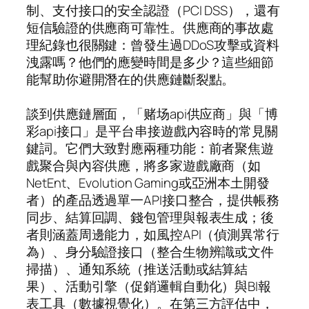
制、支付接口的安全認證（PCI DSS），還有
短信驗證的供應商可靠性。供應商的事故處
理紀錄也很關鍵：曾發生過DDoS攻擊或資料
洩露嗎？他們的應變時間是多少？這些細節
能幫助你避開潛在的供應鏈斷裂點。
談到供應鏈層面，「赌场api供应商」與「博
彩api接口」是平台串接遊戲內容時的常見關
鍵詞。它們大致對應兩種功能：前者聚焦遊
戲聚合與內容供應，將多家遊戲廠商（如
NetEnt、Evolution Gaming或亞洲本土開發
者）的產品透過單一API接口整合，提供帳務
同步、結算回調、錢包管理與報表生成；後
者則涵蓋周邊能力，如風控API（偵測異常行
為）、身分驗證接口（整合生物辨識或文件
掃描）、通知系統（推送活動或結算結
果）、活動引擎（促銷邏輯自動化）與BI報
表工具（數據視覺化）。在第三方評估中，