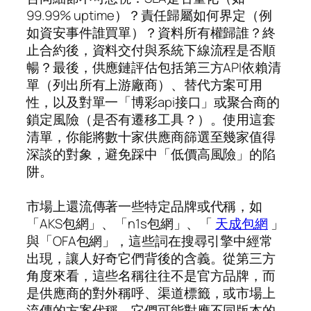
99.99% uptime）？責任歸屬如何界定（例
如資安事件誰買單）？資料所有權歸誰？終
止合約後，資料交付與系統下線流程是否順
暢？最後，供應鏈評估包括第三方API依賴清
單（列出所有上游廠商）、替代方案可用
性，以及對單一「博彩api接口」或聚合商的
鎖定風險（是否有遷移工具？）。使用這套
清單，你能將數十家供應商篩選至幾家值得
深談的對象，避免踩中「低價高風險」的陷
阱。
市場上還流傳著一些特定品牌或代稱，如
「AKS包網」、「n1s包網」、「
天成包網
」
與「OFA包網」，這些詞在搜尋引擎中經常
出現，讓人好奇它們背後的含義。從第三方
角度來看，這些名稱往往不是官方品牌，而
是供應商的對外稱呼、渠道標籤，或市場上
流傳的方案代稱。它們可能對應不同版本的