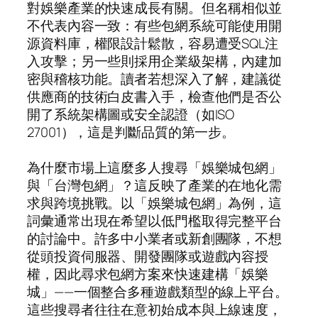
對娛樂產業的快速成長有關。但名稱相似並
不代表內容一致：有些包網系統可能使用開
源資料庫，權限設計鬆散，容易遭受SQL注
入攻擊；另一些則採用企業級架構，內建加
密與稽核功能。讀者若想深入了解，建議從
供應商的技術白皮書入手，檢查他們是否公
開了系統架構圖或安全認證（如ISO
27001），這是判斷品質的第一步。
為什麼市場上這麼多人搜尋「娛樂城包網」
與「台灣包網」？這反映了產業的在地化需
求與跨境挑戰。以「娛樂城包網」為例，這
詞彙通常出現在希望以低門檻取得完整平台
的討論中。許多中小業者或新創團隊，不想
從頭投資伺服器、開發團隊或遊戲內容授
權，因此尋求包網方案來快速建構「娛樂
城」——一個整合多種遊戲類型的線上平台。
這些搜尋者往往在意初始成本與上線速度，