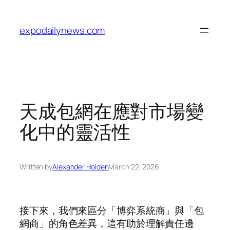
Skip
to
expodailynews.com
content
天成包網在應對市場變
化中的靈活性
Written by
Alexander Holden
March 22, 2026
接下來，我們來區分「博弈系統商」與「包
網商」的角色差異，這有助於理解責任邊