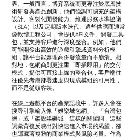
界。一般而言，博弈系統商更專注於底層技
術研發與產品創新，他們強調可擴充的架構
設計、客製化開發能力、維運服務水準協議
（SLA）以及定期版本迭代。這些供應商通常
像軟體工程公司，會提供API文件、開發工具
包，並支持客戶進行深度整合。例如，他們
可能開發出高效的遊戲引擎或資料分析模
組，讓平台能處理高併發流量而不崩潰。相
對地，包網商則更注重「即插即用」的交付
模式，提供可直接上線的整合包，客戶端往
往優先考慮部署速度與現成模組的可用性，
而不是從頭客製。
在線上遊戲平台的產業語境中，許多人會在
搜尋引擎輸入像「娛樂城包網」、「台灣包
網」或「架設娛樂城」這樣的關鍵詞，這些
詞彙背後反映出對快速進入市場的渴望，卻
也隱藏著複雜的商業模式與風險考量。作為