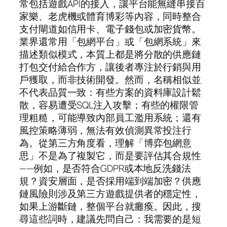
常包括遊戲API的接入，讓平台能無縫串接百
家樂、老虎機或體育博彩等內容，同時整合
支付閘道如信用卡、電子錢包或加密貨幣。
業界還常用「包網平台」或「包網系統」來
描述類似模式，本質上都是將分散的供應鏈
打包交付給合作方，讓後者專注於行銷與用
戶獲取，而非技術開發。然而，名稱相似並
不代表品質一致：有些方案的資料庫設計鬆
散，容易遭受SQL注入攻擊；有些的權限管
理粗糙，可能導致內部員工濫用系統；還有
風控策略薄弱，無法有效偵測異常投注行
為。從第三方角度看，理解「博弈包網意
思」不是為了複製它，而是要評估其合規性
——例如，是否符合GDPR或本地反洗錢法
規？資安層面，是否採用端到端加密？供應
鏈風險則涉及第三方遊戲提供者的穩定性，
如果上游斷鏈，整個平台就癱瘓。因此，搜
尋這些詞時，建議先問自己：我需要的是短