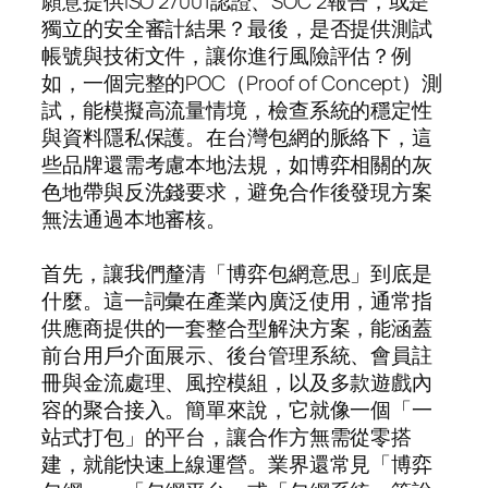
願意提供ISO 27001認證、SOC 2報告，或是
獨立的安全審計結果？最後，是否提供測試
帳號與技術文件，讓你進行風險評估？例
如，一個完整的POC（Proof of Concept）測
試，能模擬高流量情境，檢查系統的穩定性
與資料隱私保護。在台灣包網的脈絡下，這
些品牌還需考慮本地法規，如博弈相關的灰
色地帶與反洗錢要求，避免合作後發現方案
無法通過本地審核。
首先，讓我們釐清「博弈包網意思」到底是
什麼。這一詞彙在產業內廣泛使用，通常指
供應商提供的一套整合型解決方案，能涵蓋
前台用戶介面展示、後台管理系統、會員註
冊與金流處理、風控模組，以及多款遊戲內
容的聚合接入。簡單來說，它就像一個「一
站式打包」的平台，讓合作方無需從零搭
建，就能快速上線運營。業界還常見「博弈