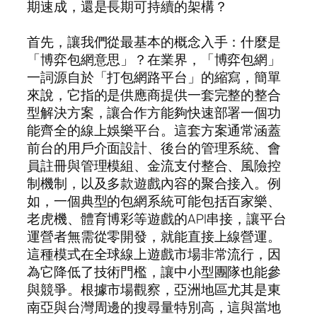
期速成，還是長期可持續的架構？
首先，讓我們從最基本的概念入手：什麼是
「博弈包網意思」？在業界，「博弈包網」
一詞源自於「打包網路平台」的縮寫，簡單
來說，它指的是供應商提供一套完整的整合
型解決方案，讓合作方能夠快速部署一個功
能齊全的線上娛樂平台。這套方案通常涵蓋
前台的用戶介面設計、後台的管理系統、會
員註冊與管理模組、金流支付整合、風險控
制機制，以及多款遊戲內容的聚合接入。例
如，一個典型的包網系統可能包括百家樂、
老虎機、體育博彩等遊戲的API串接，讓平台
運營者無需從零開發，就能直接上線營運。
這種模式在全球線上遊戲市場非常流行，因
為它降低了技術門檻，讓中小型團隊也能參
與競爭。根據市場觀察，亞洲地區尤其是東
南亞與台灣周邊的搜尋量特別高，這與當地