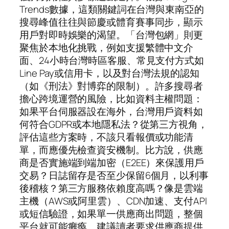
Trends數據，這類關鍵詞在台灣與東南亞的
搜尋峰值往往與節慶或體育賽事同步，顯示
用戶對即時娛樂的渴望。「台灣包網」則更
聚焦於本地化挑戰，例如支援繁體中文介
面、24小時台灣時區客服、常見支付方式如
Line Pay或信用卡，以及對台灣法規的認知
（如《刑法》對博弈的限制）。許多搜尋者
擔心跨境運營的風險，比如資料主權問題：
如果平台伺服器設在海外，台灣用戶資料如
何符合GDPR或本地隱私法？從第三方視角，
評估這些方案時，不該只看報價或功能清
單，而應優先檢查資安機制。比方說，供應
商是否實施端到端加密（E2EE）來保護用戶
交易？日誌留存是否至少保留6個月，以利事
後稽核？第三方服務依賴度高嗎？像是雲端
主機（AWS或阿里雲）、CDN加速、支付API
或短信驗證，如果單一供應商出問題，整個
平台就可能癱瘓。建議讀者要求供應商提供