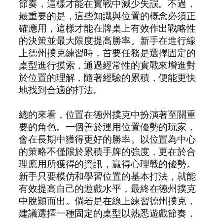
節奏，這樣才能在實戰中減少失誤。不過，
最重要的是，這些知識與位置的概念必須正
確應用，這樣才能在牌桌上有效作出戰略性
的決策並最大限度提高勝率。新手在進行線
上德州撲克練習時，首要任務是選擇固定的
桌型進行摸索，通過經常性的實戰來增進對
於位置的理解，隨著經驗的累積，便能更快
地找到合適的打法。
總的來看，位置在德州撲克中扮演著至關重
要的角色。一個善於運用位置優勢的玩家，
會在長期中獲得更好的勝率。以位置為中心
的策略不僅限於累積手牌的強度，更在於合
理應用所獲得的資訊，贏得心理戰的優勢。
新手只要模仿和學習位置的基本打法，就能
有效提高自己的遊戲水平，最終在德州撲克
中脫穎而出。倘若是在線上練習德州撲克，
建議選擇一種固定的桌型以熟悉遊戲節奏，