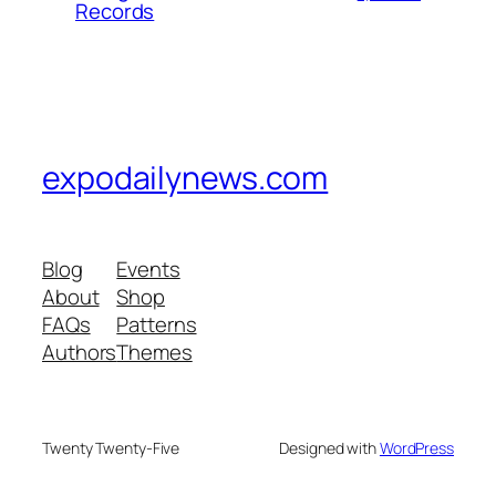
Records
expodailynews.com
Blog
Events
About
Shop
FAQs
Patterns
Authors
Themes
Twenty Twenty-Five
Designed with
WordPress