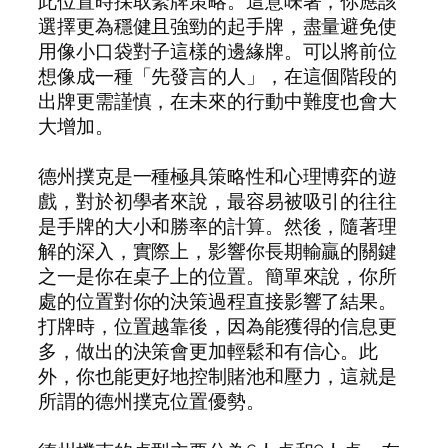
此位置時採取緊牌策略。這意味著，你應該
選擇更為穩健且強勁的起手牌，盡量避免使
用像小口袋對子這樣的邊緣牌。可以將前位
想像成一種「先發言的人」，在這個階段的
出牌更需謹慎，在未來的行動中難度也會大
大增加。
德州撲克是一種極具策略性和心理博弈的遊
戲，對於初學者來說，最容易被吸引的往往
是手牌的大小和勝率的計算。然後，隨著理
解的深入，實際上，影響你長期輸贏的關鍵
之一是你在桌子上的位置。簡單來說，你所
處的位置對你的決策過程直接影響了結果。
打牌時，位置越靠後，因為能獲得的信息更
多，做出的決策會更加輕鬆和有信心。此
外，你也能更好地控制賭池和壓力，這就是
所謂的德州撲克位置優勢。