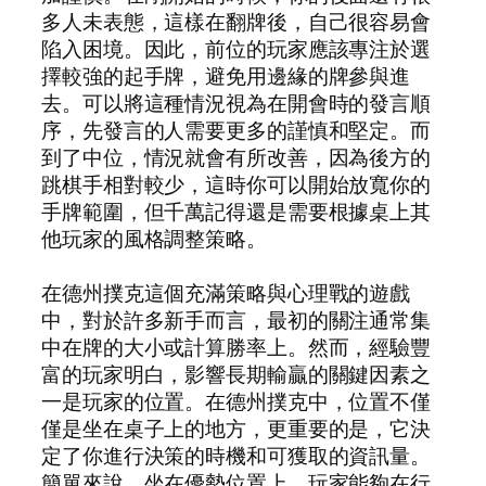
多人未表態，這樣在翻牌後，自己很容易會
陷入困境。因此，前位的玩家應該專注於選
擇較強的起手牌，避免用邊緣的牌參與進
去。可以將這種情況視為在開會時的發言順
序，先發言的人需要更多的謹慎和堅定。而
到了中位，情況就會有所改善，因為後方的
跳棋手相對較少，這時你可以開始放寬你的
手牌範圍，但千萬記得還是需要根據桌上其
他玩家的風格調整策略。
在德州撲克這個充滿策略與心理戰的遊戲
中，對於許多新手而言，最初的關注通常集
中在牌的大小或計算勝率上。然而，經驗豐
富的玩家明白，影響長期輸贏的關鍵因素之
一是玩家的位置。在德州撲克中，位置不僅
僅是坐在桌子上的地方，更重要的是，它決
定了你進行決策的時機和可獲取的資訊量。
簡單來說，坐在優勢位置上，玩家能夠在行