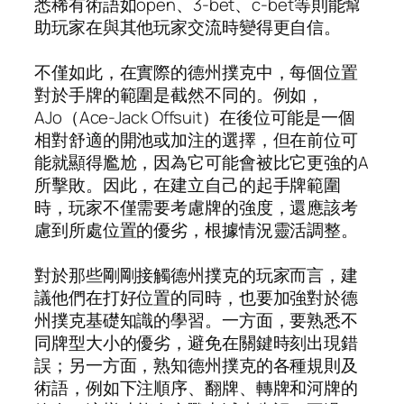
悉稀有術語如open、3-bet、c-bet等則能幫
助玩家在與其他玩家交流時變得更自信。
不僅如此，在實際的德州撲克中，每個位置
對於手牌的範圍是截然不同的。例如，
AJo（Ace-Jack Offsuit）在後位可能是一個
相對舒適的開池或加注的選擇，但在前位可
能就顯得尷尬，因為它可能會被比它更強的A
所擊敗。因此，在建立自己的起手牌範圍
時，玩家不僅需要考慮牌的強度，還應該考
慮到所處位置的優劣，根據情況靈活調整。
對於那些剛剛接觸德州撲克的玩家而言，建
議他們在打好位置的同時，也要加強對於德
州撲克基礎知識的學習。一方面，要熟悉不
同牌型大小的優劣，避免在關鍵時刻出現錯
誤；另一方面，熟知德州撲克的各種規則及
術語，例如下注順序、翻牌、轉牌和河牌的