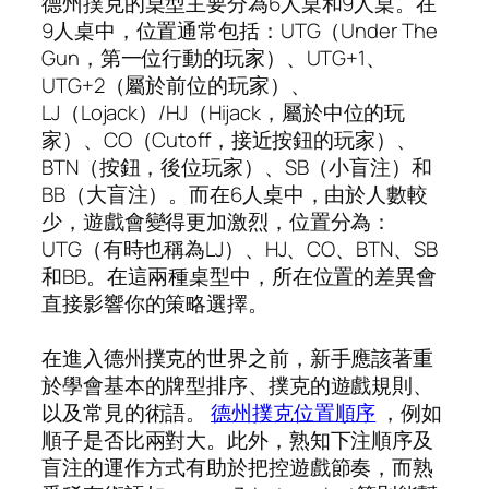
德州撲克的桌型主要分為6人桌和9人桌。在
9人桌中，位置通常包括：UTG（Under The
Gun，第一位行動的玩家）、UTG+1、
UTG+2（屬於前位的玩家）、
LJ（Lojack）/HJ（Hijack，屬於中位的玩
家）、CO（Cutoff，接近按鈕的玩家）、
BTN（按鈕，後位玩家）、SB（小盲注）和
BB（大盲注）。而在6人桌中，由於人數較
少，遊戲會變得更加激烈，位置分為：
UTG（有時也稱為LJ）、HJ、CO、BTN、SB
和BB。在這兩種桌型中，所在位置的差異會
直接影響你的策略選擇。
在進入德州撲克的世界之前，新手應該著重
於學會基本的牌型排序、撲克的遊戲規則、
以及常見的術語。
德州撲克位置順序
，例如
順子是否比兩對大。此外，熟知下注順序及
盲注的運作方式有助於把控遊戲節奏，而熟