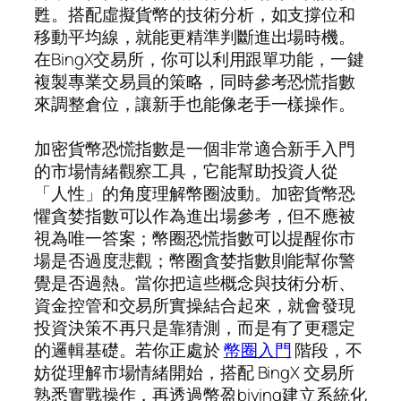
甦。搭配虛擬貨幣的技術分析，如支撐位和
移動平均線，就能更精準判斷進出場時機。
在BingX交易所，你可以利用跟單功能，一鍵
複製專業交易員的策略，同時參考恐慌指數
來調整倉位，讓新手也能像老手一樣操作。
加密貨幣恐慌指數是一個非常適合新手入門
的市場情緒觀察工具，它能幫助投資人從
「人性」的角度理解幣圈波動。加密貨幣恐
懼貪婪指數可以作為進出場參考，但不應被
視為唯一答案；幣圈恐慌指數可以提醒你市
場是否過度悲觀；幣圈貪婪指數則能幫你警
覺是否過熱。當你把這些概念與技術分析、
資金控管和交易所實操結合起來，就會發現
投資決策不再只是靠猜測，而是有了更穩定
的邏輯基礎。若你正處於
幣圈入門
階段，不
妨從理解市場情緒開始，搭配 BingX 交易所
熟悉實戰操作，再透過幣盈biying建立系統化