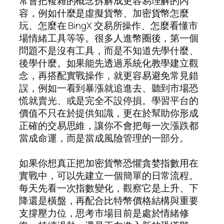
常會把複雜的概念拆解成更容易理解的內
容，例如什麼是虛擬貨幣、加密貨幣怎麼
玩、怎麼在 BingX 交易所操作、怎麼看懂市
場情緒工具等等。很多人進幣圈後，第一個
問題不是沒有工具，而是不知道先學什麼、
後學什麼。如果能先透過系統化教學建立觀
念，再搭配實戰操作，就更容易避免常見錯
誤，例如一看到暴漲就追進去、聽到市場恐
慌就賣光、或是完全不設停損。學習平台的
價值不只在於提供知識，更在於幫助你形成
正確的交易思維，讓你不會把每一次漲跌都
當成命運，而是當成風險管理的一部分。
如果你想真正把加密貨幣恐懼貪婪指數用在
實戰中，可以先建立一個簡單的日常流程。
每天先看一次指數變化，觀察它是上升、下
降還是橫盤，再配合比特幣價格結構與重要
支撐壓力位，思考市場目前是處於情緒修