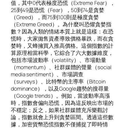
值，其中0代表極度恐慌（Extreme Fear），
25到49是恐慌（Fear），50到74是貪婪
（Greed），而75到100則是極度貪婪
（Extreme Greed）。為什麼叫恐懼貪婪指
數？因為人類的情緒本質上就是這樣：在恐
慌時，大家拋售資產導致價格暴跌，而在貪
婪時，又蜂擁買入推高價格。這個指數的計
算原理相當科學，它綜合了六大數據維度，
包括市場波動率（volatility）、市場動量
（momentum）、社群媒體的聲量（social
media sentiment）、市場調查
（surveys）、比特幣的主導率（Bitcoin
dominance），以及Google趨勢的搜尋量
（Google trends）。例如，當波動率高漲
時，指數會偏向恐慌，因為這反映出市場的
不穩定；反之，如果社群媒體充斥樂觀討
論，指數就會上升到貪婪區間。透過這些數
據，加密貨幣恐慌指數不僅捕捉了即時情