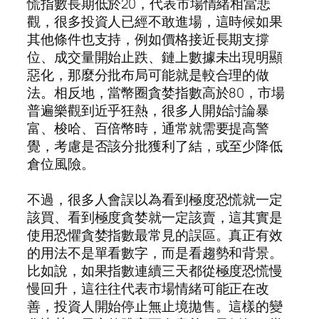
慌指數長期低於20，代表市場情緒相當悲
觀，很多投資人已經不敢進場，這時候如果
其他條件也支持，例如價格接近長期支撐
位、成交量開始止跌、鏈上數據未出現明顯
惡化，那麼分批布局可能就是較合理的做
法。相反地，當幣圈貪婪指數高於80，市場
普遍樂觀到近乎狂熱，很多人開始討論暴
富、梭哈、百倍幣時，通常就需要提高警
覺，考慮是否該分批獲利了結，或至少降低
倉位風險。
不過，很多人會誤以為看到極度恐慌就一定
該買、看到極度貪婪就一定該賣，這其實是
使用恐懼貪婪指數最常見的誤區。真正有效
的用法不是單看數字，而是看趨勢和背景。
比如說，如果指數連續三天都從極度恐慌慢
慢回升，這往往代表市場情緒可能正在改
善，投資人開始停止無止境拋售。這樣的變