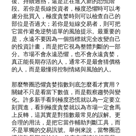
復、持續過熱，還是正在進入新的恐慌階
段。若你是長線投資者，極度恐懼時可以考
慮分批買入，極度貪婪時則可以檢查自己的
部位是否過大；若你是短線交易者，則可把
它當作避免逆勢追單的風險提示。最重要的
是，永遠不要因為一個指標就完全改變自己
的投資計畫，而是把它視為整體判斷的一部
分。市場不會永遠恐懼，也不會永遠貪婪，
真正能長期存活的人，通常不是最會猜價格
的人，而是最懂得控制情緒與風險的人。
那麼幣圈恐懼貪婪指數到底怎麼看才實用？
關鍵不只是看當下數值，而是觀察趨勢與變
化。許多新手看到極度恐慌就以為一定要立
刻買進，看到極度貪婪就以為市場一定會馬
上反轉，這其實是對指數最常見的誤解。更
合理的用法，是把它當作輔助判斷工具，而
不是單獨的交易訊號。舉例來說，當幣圈恐