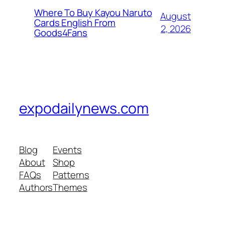
Where To Buy Kayou Naruto
August
Cards English From
2, 2026
Goods4Fans
expodailynews.com
Blog
Events
About
Shop
FAQs
Patterns
Authors
Themes