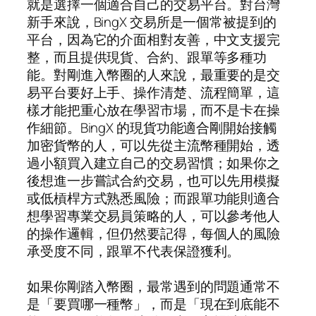
就是選擇一個適合自己的交易平台。對台灣
新手來說，BingX 交易所是一個常被提到的
平台，因為它的介面相對友善，中文支援完
整，而且提供現貨、合約、跟單等多種功
能。對剛進入幣圈的人來說，最重要的是交
易平台要好上手、操作清楚、流程簡單，這
樣才能把重心放在學習市場，而不是卡在操
作細節。BingX 的現貨功能適合剛開始接觸
加密貨幣的人，可以先從主流幣種開始，透
過小額買入建立自己的交易習慣；如果你之
後想進一步嘗試合約交易，也可以先用模擬
或低槓桿方式熟悉風險；而跟單功能則適合
想學習專業交易員策略的人，可以參考他人
的操作邏輯，但仍然要記得，每個人的風險
承受度不同，跟單不代表保證獲利。
如果你剛踏入幣圈，最常遇到的問題通常不
是「要買哪一種幣」，而是「現在到底能不