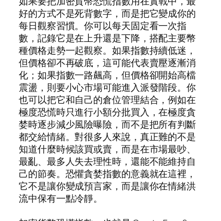
如果要把加密貨幣恐慌指數用在實戰中，最
好的方式不是死背數字，而是把它變成你的
每日觀察習慣。你可以每天固定看一次指
數，記錄它是在上升還是下降，搭配主要幣
種價格走勢一起觀察。如果指數持續低迷，
但價格卻不再破底，這可能代表賣壓逐漸消
化；如果指數一路飆高，但價格卻開始高檔
震盪，則要小心市場可能進入派發階段。你
也可以把它和自己的倉位管理結合，例如在
極度恐慌時只進行小額分批買入，在極度貪
婪時逐步減少風險曝險，而不是把所有判斷
都交給情緒。對很多人來說，真正難的不是
知道什麼時候該買或賣，而是在市場最吵、
最亂、最多人失去理性時，還能不能維持自
己的節奏。恐懼貪婪指數的意義就在這裡，
它不是讓你變成預言家，而是讓你在情緒洪
流中保有一點冷靜。