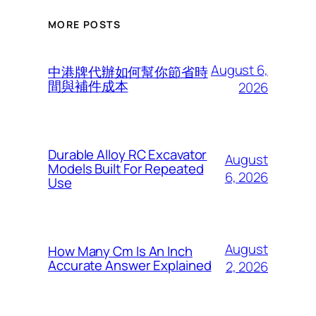
MORE POSTS
August 6,
中港牌代辦如何幫你節省時
間與補件成本
2026
Durable Alloy RC Excavator
August
Models Built For Repeated
6, 2026
Use
August
How Many Cm Is An Inch
Accurate Answer Explained
2, 2026