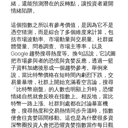
緒，還能預測潛在的反轉點，讓投資者避開
情緒陷阱。
這個指數之所以有參考價值，是因為它不是
憑空猜測，而是綜合了多個維度來計算，包
括市場波動率、市場動量與交易量、社群媒
體聲量、問卷調查、市場主導率，以及
Google 趨勢搜尋熱度等。換句話說，它試圖
把市場參與者的恐慌與貪婪反應，透過一籃
子資料加總後形成一個趨勢參考。舉例來
說，當比特幣價格在短時間內劇烈下跌，交
易量暴增，社群上開始充滿看空言論，搜尋
「比特幣崩盤」的人數也明顯上升時，恐懼
情緒自然就會反映在指數上。相反地，當比
特幣一路上漲、社群到處都在討論暴富機
會，搜尋熱度和交易熱情同步升溫時，指數
便會往貪婪區間移動。這也是為什麼很多資
深幣圈投資人會把恐懼貪婪指數當作每日觀