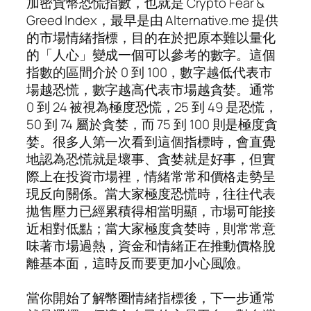
加密貨幣恐慌指數，也就是 Crypto Fear &
Greed Index，最早是由 Alternative.me 提供
的市場情緒指標，目的在於把原本難以量化
的「人心」變成一個可以參考的數字。這個
指數的區間介於 0 到 100，數字越低代表市
場越恐慌，數字越高代表市場越貪婪。通常
0 到 24 被視為極度恐慌，25 到 49 是恐慌，
50 到 74 屬於貪婪，而 75 到 100 則是極度貪
婪。很多人第一次看到這個指標時，會直覺
地認為恐慌就是壞事、貪婪就是好事，但實
際上在投資市場裡，情緒常常和價格走勢呈
現反向關係。當大家極度恐慌時，往往代表
拋售壓力已經累積得相當明顯，市場可能接
近相對低點；當大家極度貪婪時，則常常意
味著市場過熱，資金和情緒正在推動價格脫
離基本面，這時反而要更加小心風險。
當你開始了解幣圈情緒指標後，下一步通常