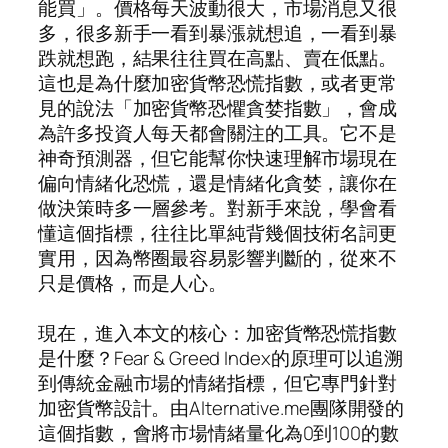
能買」。價格每天波動很大，市場消息又很
多，很多新手一看到暴漲就想追，一看到暴
跌就想跑，結果往往買在高點、賣在低點。
這也是為什麼加密貨幣恐慌指數，或者更常
見的說法「加密貨幣恐懼貪婪指數」，會成
為許多投資人每天都會關注的工具。它不是
神奇預測器，但它能幫你快速理解市場現在
偏向情緒化恐慌，還是情緒化貪婪，讓你在
做決策時多一層參考。對新手來說，學會看
懂這個指標，往往比單純背幾個技術名詞更
實用，因為幣圈最容易影響判斷的，從來不
只是價格，而是人心。
現在，進入本文的核心：加密貨幣恐慌指數
是什麼？Fear & Greed Index的原理可以追溯
到傳統金融市場的情緒指標，但它專門針對
加密貨幣設計。由Alternative.me團隊開發的
這個指數，會將市場情緒量化為0到100的數