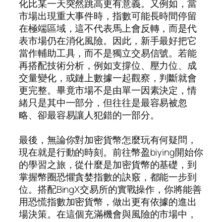
化比某一天突然跳高更有意義。又例如，當
市場出現重大事件時，指數可能長時間停留
在極端區域，這不代表馬上會反轉，而是代
表市場仍在消化風險。因此，新手最好把它
當作輔助工具，而不是獨立交易信號。若能
再搭配技術分析，例如支撐位、壓力位、成
交量變化，或鏈上數據一起觀察，判斷就會
更完整。畢竟市場不是由單一因素決定，情
緒只是其中一部分，但往往是最容易被忽
略、卻最容易讓人犯錯的一部分。
最後，無論你對加密貨幣怎麼玩有何疑問，
現在就是行動的時刻。前往幣盈biying開始你
的學習之旅，從什麼是加密貨幣的基礎，到
掌握幣圈恐懼貪婪指數的訣竅，都能一步到
位。搭配BingX交易所的實戰操作，你將能善
用恐慌指數加密貨幣，做出更有依據的進出
場決策。在這個充滿機會與風險的市場中，