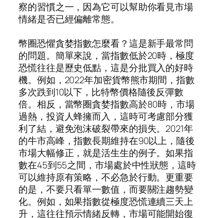
察的習慣之一，因為它可以幫助你看見市場
情緒是否已經偏離常態。
幣圈恐懼貪婪指數怎麼看？這是新手最常問
的問題。簡單來說，當指數低於20時，極度
恐慌往往是歷史低點，這是分批買入的好時
機。例如，2022年加密貨幣熊市期間，指數
多次跌到10以下，比特幣價格隨後反彈數
倍。相反，當幣圈貪婪指數高於80時，市場
過熱，投資人蜂擁而入，這時可考慮部分獲
利了結，避免泡沫破裂帶來的損失。2021年
的牛市高峰，指數長期維持在90以上，隨後
市場大幅修正，就是活生生的例子。如果指
數在45到55之間，市場處於中性狀態，這時
可以維持原有策略，不必急於行動。更重要
的是，不要只看單一數值，而要關注趨勢變
化。例如，如果指數從極度恐慌連續三天上
升，這往往預示情緒反轉，市場可能開始復