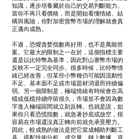
知識，逐步培養屬於自己的交易判斷能力。
當你不再只看價格，而是開始看懂情緒、結
構與風險，你對加密貨幣市場的理解就會真
正邁向成熟。
不過，恐懼貪婪指數再好用，也不是萬能答
案。它最大的限制之一在於，這個指標主要
還是以比特幣為基準，因此對山寨幣市場的
反映不一定完全同步。很多時候，比特幣情
緒已經改善，但某些小幣種仍可能因流動性
不足、基本面不足或市場題材消退而持續偏
弱。另一個限制是，極端情緒有時候會在高
檔或低檔持續停留很久，市場並不會因為數
字進入極端區間就立刻反轉。也就是說，如
果你只看恐慌指數，就急著抄底或放空，很
容易在市場還沒真正轉向前就先承受壓力。
因此，較成熟的做法是把它當成輔助判斷工
具，搭配技術分析、成交量、鏈上數據、資