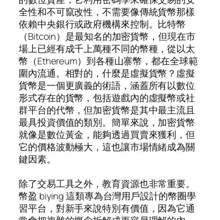
全性和不可竄改性，不需要像傳統貨幣那樣
依賴中央銀行或政府機構來控制。比特幣
（Bitcoin）是最知名的加密貨幣，但現在市
場上已經有成千上萬種不同的幣種，從以太
幣（Ethereum）到各種山寨幣，都在全球範
圍內流通。相對的，什麼是虛擬貨幣？虛擬
貨幣是一個更廣義的術語，涵蓋所有以數位
形式存在的貨幣，包括遊戲內的虛擬幣或社
群平台的代幣，但加密貨幣是其中最主流且
最具投資價值的類別。簡單來說，加密貨幣
就像是數位黃金，能夠透過買賣來獲利，但
它的價格波動極大，這也讓市場情緒成為關
鍵因素。
除了交易工具之外，教育資源也非常重要。
幣盈 biying 這類專為台灣用戶設計的幣圈學
習平台，對新手來說特別有價值，因為它通