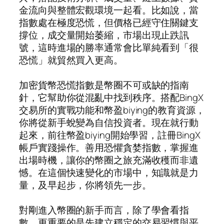
金流向與整體宏觀環境一起看。比如說，當
指數處在極度恐慌，但價格已經守住關鍵支
撐位，成交量開始萎縮，市場出現止跌訊
號，這時進場的勝率通常會比單純看到「很
恐慌」就貿然買入更高。
加密貨幣恐慌指數是幣圈不可或缺的指南
針，它幫助你從混亂中找到秩序。搭配BingX
交易所的實戰功能和幣盈biying的教育資源，
你將從新手蛻變為自信投資者。現在就行動
起來，前往幣盈biying開始學習，註冊BingX
帳戶實踐操作。善用恐懼貪婪指數，掌握進
出場時機，讓你的幣圈之旅充滿收穫而非遺
憾。在這個快速變化的市場中，知識就是力
量，及早起步，你將領先一步。
對剛進入幣圈的新手而言，除了學會看指
數，更重要的是先建立穩定的交易習慣與平