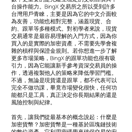
台操作能力。BingX 交易所之所以受到許多
台灣用戶青睞，主要是因為它的中文介面較
為友善，功能也相對完整，涵蓋現貨、合
約、跟單等多種模式。對初學者來說，現貨
交易通常是最容易理解的入門方式，因為你
買入的是實際的加密資產，不需要先學會複
雜的槓桿與保證金規則。若你想進一步了解
更多市場策略，BingX 的跟單功能也很有吸
引力，因為它能讓新手參考資深交易員的操
作，透過複製他人的策略來降低學習門檻。
不過，無論是現貨還是跟單，都不代表可以
完全不做功課，畢竟市場變化很快，任何功
能都只是工具，真正決定你長期結果的還是
風險控制與紀律。
首先，讓我們從最基本的概念說起：什麼是
加密貨幣？加密貨幣是一種基於區塊鏈技術
的數位資產，它利用密碼學來確保交易的安