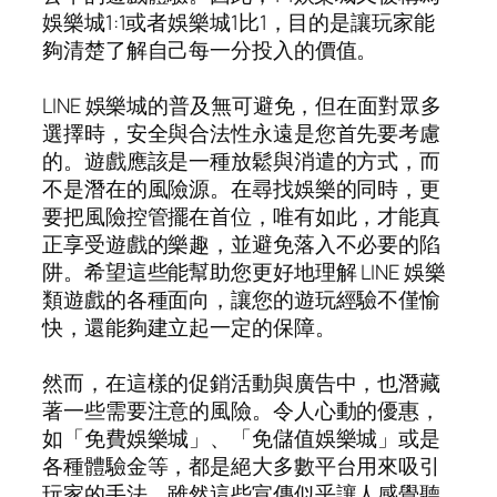
娛樂城1:1或者娛樂城1比1，目的是讓玩家能
夠清楚了解自己每一分投入的價值。
LINE 娛樂城的普及無可避免，但在面對眾多
選擇時，安全與合法性永遠是您首先要考慮
的。遊戲應該是一種放鬆與消遣的方式，而
不是潛在的風險源。在尋找娛樂的同時，更
要把風險控管擺在首位，唯有如此，才能真
正享受遊戲的樂趣，並避免落入不必要的陷
阱。希望這些能幫助您更好地理解 LINE 娛樂
類遊戲的各種面向，讓您的遊玩經驗不僅愉
快，還能夠建立起一定的保障。
然而，在這樣的促銷活動與廣告中，也潛藏
著一些需要注意的風險。令人心動的優惠，
如「免費娛樂城」、「免儲值娛樂城」或是
各種體驗金等，都是絕大多數平台用來吸引
玩家的手法。雖然這些宣傳似乎讓人感覺聽