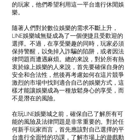
的玩家，他們希望利用這一平台進行休閒娛
樂。
隨著人們對於數位娛樂的需求不斷上升，
LINE娛樂城無疑成為了一個便捷且受歡迎的
選擇。不過，在享受樂趣的同時，玩家必須
保持警醒，以免掉入詐騙的陷阱，或者因法
律問題而遭遇麻煩。總的來說，對於所有熱
衷於線上娛樂的人來說，首先要確保自身的
安全和合法性，然後再考慮如何在這片競爭
激烈的市場中找到適合自己的娛樂方式，這
樣才能讓娛樂成為一種放鬆身心的享受，而
不是潛在的風險。
在玩LINE娛樂城之前，確保自己了解所有可
能的風險及法律問題是非常重要的。對於任
何新手玩家而言，首先應該對自己選擇的平
台進行全面性的功課，了解市場上的遊戲動