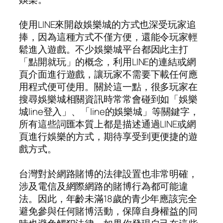
使用LINE來開啟娛樂城的方式也深受玩家追
捧，因為這種方式不僅方便，還能令玩家輕
鬆進入遊戲。不少娛樂城平台都因此主打
「點開就玩」的概念，利用LINE的連結或網
頁介面進行遊戲，讓玩家不需要下載任何應
用程式便可使用。關於這一點，很多玩家在
搜尋娛樂城相關資訊時常常會碰到如「娛樂
城line登入」、「line的娛樂城」等關鍵字，
所有這些詞匯本質上都是描述通過LINE或網
頁進行娛樂的方式，期待享受到更便捷的遊
戲方式。
台灣對於網路賭博的法律設置也非常明確，
涉及電信及網際網路的賭博行為都可能違
法。因此，年齡未滿18歲的青少年應該完全
避免參與任何賭博活動，保障自身權益的同