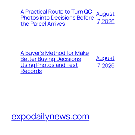
A Practical Route to Turn QC
August
Photos into Decisions Before
7, 2026
the Parcel Arrives
A Buyer’s Method for Make
August
Better Buying Decisions
Using Photos and Test
7, 2026
Records
expodailynews.com