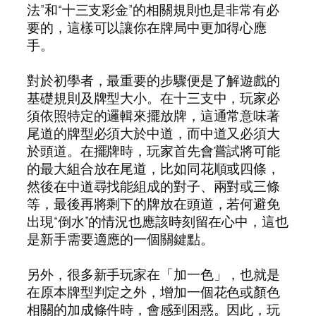
法”和“十三支彩金”的相關規則也是非常有必
要的，這樣可以讓你在牌局中更加得心應
手。
對於初學者，最重要的步驟便是了解遊戲的
基礎規則及牌型大小。在十三支中，玩家必
須依照特定的邏輯來擺放牌，這通常意味著
尾道的牌型必須大於中道，而中道又必須大
於頭道。在擺牌時，玩家首先會嘗試將可能
的最大組合放在尾道，比如同花順或四條，
然後在中道尋找能組成的對子、兩對或三條
等，最後再將剩下的牌放在頭道，若何避免
出現“倒水”的情況也應該時刻留在心中，這也
是新手需要適應的一個關鍵點。
另外，很多新手玩家在「加一色」，也就是
在原本牌型判定之外，增加一個花色或顏色
相關的加成條件時，會感到困惑。因此，玩