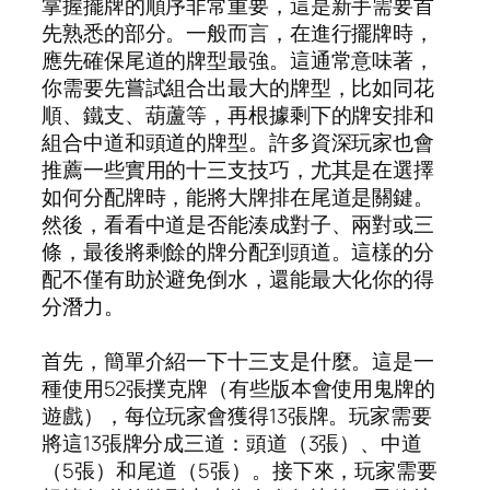
掌握擺牌的順序非常重要，這是新手需要首
先熟悉的部分。一般而言，在進行擺牌時，
應先確保尾道的牌型最強。這通常意味著，
你需要先嘗試組合出最大的牌型，比如同花
順、鐵支、葫蘆等，再根據剩下的牌安排和
組合中道和頭道的牌型。許多資深玩家也會
推薦一些實用的十三支技巧，尤其是在選擇
如何分配牌時，能將大牌排在尾道是關鍵。
然後，看看中道是否能湊成對子、兩對或三
條，最後將剩餘的牌分配到頭道。這樣的分
配不僅有助於避免倒水，還能最大化你的得
分潛力。
首先，簡單介紹一下十三支是什麼。這是一
種使用52張撲克牌（有些版本會使用鬼牌的
遊戲），每位玩家會獲得13張牌。玩家需要
將這13張牌分成三道：頭道（3張）、中道
（5張）和尾道（5張）。接下來，玩家需要