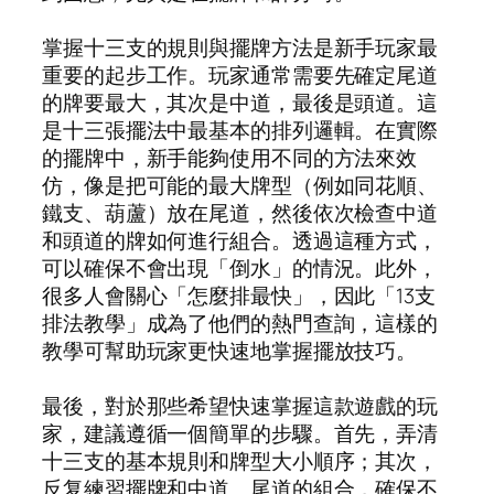
掌握十三支的規則與擺牌方法是新手玩家最
重要的起步工作。玩家通常需要先確定尾道
的牌要最大，其次是中道，最後是頭道。這
是十三張擺法中最基本的排列邏輯。在實際
的擺牌中，新手能夠使用不同的方法來效
仿，像是把可能的最大牌型（例如同花順、
鐵支、葫蘆）放在尾道，然後依次檢查中道
和頭道的牌如何進行組合。透過這種方式，
可以確保不會出現「倒水」的情況。此外，
很多人會關心「怎麼排最快」，因此「13支
排法教學」成為了他們的熱門查詢，這樣的
教學可幫助玩家更快速地掌握擺放技巧。
最後，對於那些希望快速掌握這款遊戲的玩
家，建議遵循一個簡單的步驟。首先，弄清
十三支的基本規則和牌型大小順序；其次，
反复練習擺牌和中道、尾道的組合，確保不