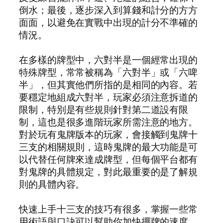
倒水；最後，逐步深入到算錢和計分的方方
面面，以避免在實戰中出現的計分不準確的
情況。
在多樣的牌型中，六對半是一個經常出現的
特殊牌型，常常被稱為「六對半」或「六啤
半」，但其實他們所指的是相同的內容。若
要穩定地組成六對半，玩家必須注意拆道的
限制，特別是有些規則針對第二道設有限
制，這也是很多進階玩家所需注意的地方。
對於玩有鬼牌版本的玩家，會接觸到鬼牌十
三支的相關規則，這時鬼牌的最大功能是可
以代替任何牌來達成牌型，但每個平台都有
對鬼牌的具體規定，對此最重要的是了解規
則的具體內容。
快速上手十三支的技巧有很多，掌握一些常
用術語與口訣可以幫助你加快擺牌的速度。