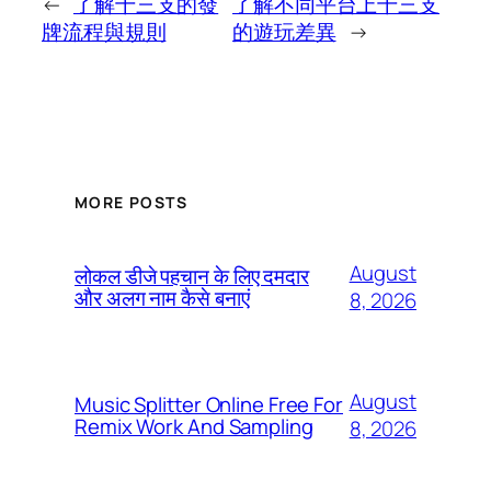
←
了解十三支的發
了解不同平台上十三支
牌流程與規則
的遊玩差異
→
MORE POSTS
August
लोकल डीजे पहचान के लिए दमदार
और अलग नाम कैसे बनाएं
8, 2026
August
Music Splitter Online Free For
Remix Work And Sampling
8, 2026