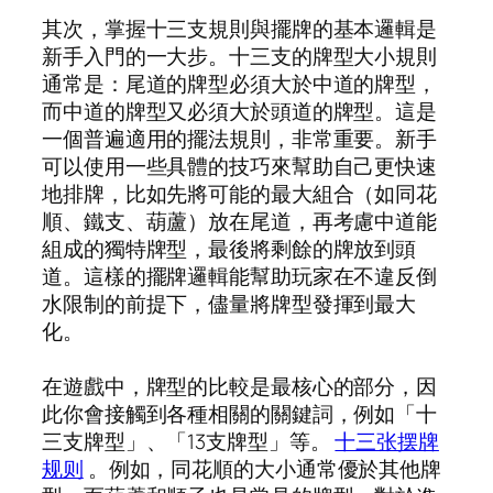
其次，掌握十三支規則與擺牌的基本邏輯是
新手入門的一大步。十三支的牌型大小規則
通常是：尾道的牌型必須大於中道的牌型，
而中道的牌型又必須大於頭道的牌型。這是
一個普遍適用的擺法規則，非常重要。新手
可以使用一些具體的技巧來幫助自己更快速
地排牌，比如先將可能的最大組合（如同花
順、鐵支、葫蘆）放在尾道，再考慮中道能
組成的獨特牌型，最後將剩餘的牌放到頭
道。這樣的擺牌邏輯能幫助玩家在不違反倒
水限制的前提下，儘量將牌型發揮到最大
化。
在遊戲中，牌型的比較是最核心的部分，因
此你會接觸到各種相關的關鍵詞，例如「十
三支牌型」、「13支牌型」等。
十三张摆牌
规则
。例如，同花順的大小通常優於其他牌