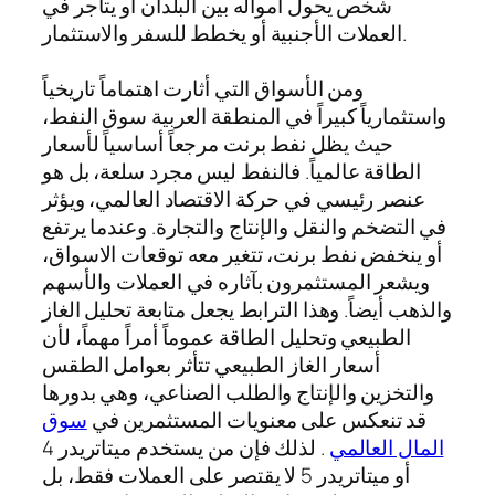
شخص يحول أمواله بين البلدان أو يتاجر في
العملات الأجنبية أو يخطط للسفر والاستثمار.
ومن الأسواق التي أثارت اهتماماً تاريخياً
واستثمارياً كبيراً في المنطقة العربية سوق النفط،
حيث يظل نفط برنت مرجعاً أساسياً لأسعار
الطاقة عالمياً. فالنفط ليس مجرد سلعة، بل هو
عنصر رئيسي في حركة الاقتصاد العالمي، ويؤثر
في التضخم والنقل والإنتاج والتجارة. وعندما يرتفع
أو ينخفض نفط برنت، تتغير معه توقعات الاسواق،
ويشعر المستثمرون بآثاره في العملات والأسهم
والذهب أيضاً. وهذا الترابط يجعل متابعة تحليل الغاز
الطبيعي وتحليل الطاقة عموماً أمراً مهماً، لأن
أسعار الغاز الطبيعي تتأثر بعوامل الطقس
والتخزين والإنتاج والطلب الصناعي، وهي بدورها
قد تنعكس على معنويات المستثمرين في
سوق
المال العالمي
. لذلك فإن من يستخدم ميتاتريدر 4
أو ميتاتريدر 5 لا يقتصر على العملات فقط، بل