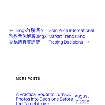
←
BingX詐騙嗎？
Gold Price International
幣盈帶你解析BingX
Market Trends And
交易所真實評價
Trading Decisions
→
MORE POSTS
A Practical Route to Turn QC
August
Photos into Decisions Before
7, 2026
the Parcel Arrives