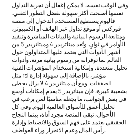
وفي الوقت نفسه، لا يمكن إغفال أن تجربة التداول
نفسها أصبحت أكثر سهولة بفضل التطور التقني.
فاليوم يستطيع المستخدم الدخول إلى منصة
فوركس أو موقع تداول عبر الهاتف أو الكمبيوتر،
ومتابعة الرسوم البيانية والبيانات المباشرة وتنفيذ
الأوامر في ثوانٍ. وتُعد ميتاتريدر 4 وميتاتريدر 5 من
أشهر الأدوات التي يعتمد عليها المتداولون حول
العالم لما توفرانه من رسوم بيانية مرنة، وأدوات
تحليل متعددة، وإمكانية استخدام المؤشرات الفنية
مثل rsi مؤشر، بالإضافة إلى سهولة إدارة
الصفقات. ومع أن ميتاتريدر 4 لا يزال يحظى
بشعبية كبيرة، فإن ميتاتريدر 5 يقدم إمكانات أوسع
في بعض الجوانب، ما يجعله مناسبًا لمن يرغب في
تحليل أعمق للأسواق العالمية اليوم. وفي كل
الأحوال، تبقى المنصة مجرد أداة، بينما النجاح
الحقيقي يعتمد على فهم السوق والانضباط وإدارة
رأس المال وعدم الانجرار وراء العواطف.